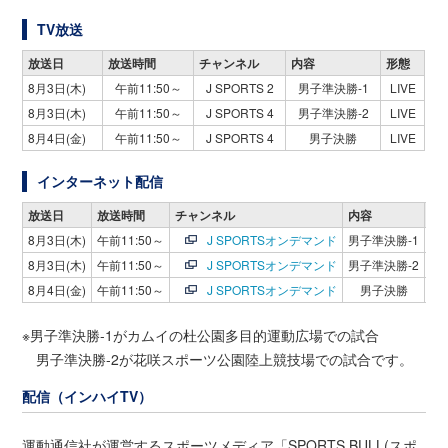
TV放送
放送日
放送時間
チャンネル
内容
形態
8月3日(木)
午前11:50～
J SPORTS 2
男子準決勝-1
LIVE
8月3日(木)
午前11:50～
J SPORTS 4
男子準決勝-2
LIVE
8月4日(金)
午前11:50～
J SPORTS 4
男子決勝
LIVE
インターネット配信
放送日
放送時間
チャンネル
内容
形
8月3日(木)
午前11:50～
J SPORTSオンデマンド
男子準決勝-1
LI
8月3日(木)
午前11:50～
J SPORTSオンデマンド
男子準決勝-2
LI
8月4日(金)
午前11:50～
J SPORTSオンデマンド
男子決勝
LI
※男子準決勝-1がカムイの杜公園多目的運動広場での試合
男子準決勝-2が花咲スポーツ公園陸上競技場での試合です。
配信（インハイTV）
運動通信社が運営するスポーツメディア「SPORTS BULL(スポ