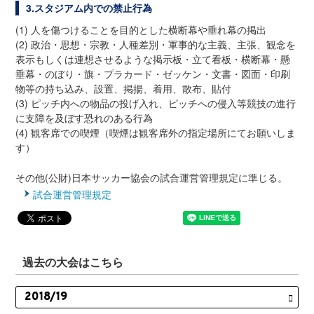
3.スタジアム内での禁止行為
(1) 人を傷つけることを目的とした横断幕や垂れ幕の掲出
(2) 政治・思想・宗教・人種差別・軍事的な主義、主張、観念を
表示もしくは連想させるような掲示板・立て看板・横断幕・懸
垂幕・のぼり・旗・プラカード・ゼッケン・文書・図面・印刷
物等の持ち込み、設置、掲揚、着用、散布、貼付
(3) ピッチ内への物品の投げ入れ、ピッチへの侵入等競技の進行
に支障を及ぼす恐れのある行為
(4) 観客席での喫煙（喫煙は観客席外の指定場所にてお願いしま
す）
その他(公財)日本サッカー協会の試合運営管理規定に準じる。
試合運営管理規定
過去の大会はこちら