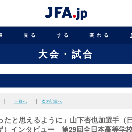
表
見る
する
関わる
大会・試合
│
一覧へ
│
次の記事へ
ったと思えるように」山下杏也加選手（
）インタビュー 第29回全日本高等学