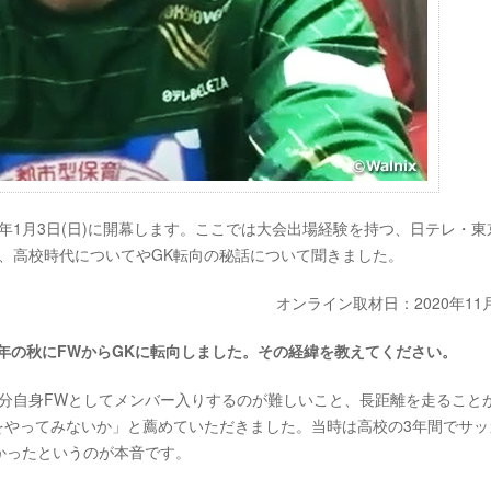
1年1月3日(日)に開幕します。ここでは大会出場経験を持つ、日テレ・東
、高校時代についてやGK転向の秘話について聞きました。
オンライン取材日：2020年11
の年の秋にFWからGKに転向しました。その経緯を教えてください。
分自身FWとしてメンバー入りするのが難しいこと、長距離を走ること
をやってみないか」と薦めていただきました。当時は高校の3年間でサッ
かったというのが本音です。