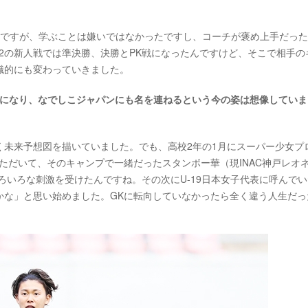
ですが、学ぶことは嫌いではなかったですし、コーチが褒め上手だった
2の新人戦では準決勝、決勝とPK戦になったんですけど、そこで相手の
識的にも変わっていきました。
Kになり、なでしこジャパンにも名を連ねるという今の姿は想像していま
未来予想図を描いていました。でも、高校2年の1月にスーパー少女プ
ただいて、そのキャンプで一緒だったスタンボー華（現INAC神戸レオ
ろいろな刺激を受けたんですね。その次にU-19日本女子代表に呼んで
かな」と思い始めました。GKに転向していなかったら全く違う人生だっ