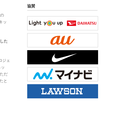
協賛
の
キッ
した
ロジェ
ネッ
いただ
たと