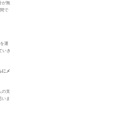
分が無
年間で
を運
ていき
ちにメ
人の支
思いま