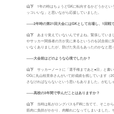
山下
1年の時はちょうどGKに転向するかどうかとい
ッコいいな」と思いながら応援していました。
――2年時の第21回大会にはGKとして出場し、1回戦
山下
あまり覚えていないんですよね。緊張していまし
やサッカー関係者の方が見に来るというのを試合前に
いなくありましたが、防げた失点もあったのかなと思
――大会前はどのような心境でしたか？
山下
サッカーノートに「選手権まであと●日」と書い
OGに丸山桂里奈さんがいて好成績を残しています（2
さなければならないという思いもありました。がむし
――高校の3年間で学んだことはありますか？
山下
当時は私がロングパスをFWに当てて、そこから
筋肉に負担がかかり、肉離れになってしまいました。