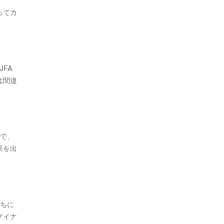
ってカ
FA
は間違
で、
果を出
ちに
マイナ