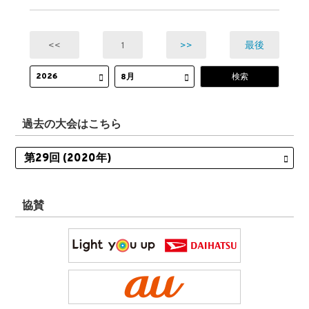
<<
1
>>
最後
過去の大会はこちら
協賛