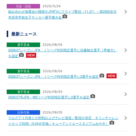
大会・試合
2020/11/24
組み合わせ抽選会の模様をJFATVにてライブ配信（11.27）～第29回全日
本高等学校女子サッカー選手権大会
最新ニュース
選手育成
2026/08/06
2026/27シーズン JFA・Ｊリーグ特別指定選手に佐藤柚太選手（専修大）
を認定
選手育成
2026/08/06
2026/27シーズン JFA・Ｊリーグ特別指定選手に2選手を認定
選手育成
2026/08/05
2026/27年JFA・WEリーグ特別指定選手に2選手を認定
日本代表
2026/08/05
ウルグアイ代表との対戦およびテレビ放送／配信が決定 キリンチャレン
ジカップ2026（9.24＠宮城／キューアンドエースタジアムみやぎ）