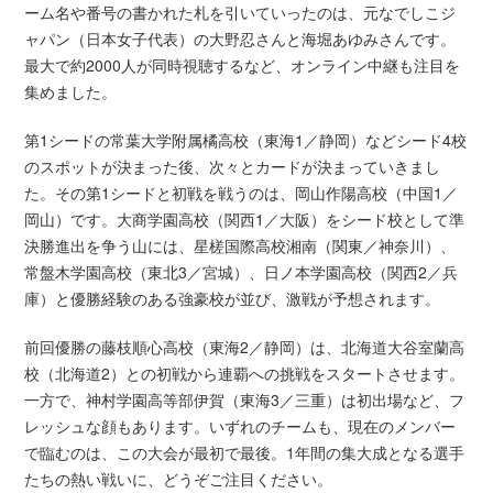
ーム名や番号の書かれた札を引いていったのは、元なでしこジ
ャパン（日本女子代表）の大野忍さんと海堀あゆみさんです。
最大で約2000人が同時視聴するなど、オンライン中継も注目を
集めました。
第1シードの常葉大学附属橘高校（東海1／静岡）などシード4校
のスポットが決まった後、次々とカードが決まっていきまし
た。その第1シードと初戦を戦うのは、岡山作陽高校（中国1／
岡山）です。大商学園高校（関西1／大阪）をシード校として準
決勝進出を争う山には、星槎国際高校湘南（関東／神奈川）、
常盤木学園高校（東北3／宮城）、日ノ本学園高校（関西2／兵
庫）と優勝経験のある強豪校が並び、激戦が予想されます。
前回優勝の藤枝順心高校（東海2／静岡）は、北海道大谷室蘭高
校（北海道2）との初戦から連覇への挑戦をスタートさせます。
一方で、神村学園高等部伊賀（東海3／三重）は初出場など、フ
レッシュな顔もあります。いずれのチームも、現在のメンバー
で臨むのは、この大会が最初で最後。1年間の集大成となる選手
たちの熱い戦いに、どうぞご注目ください。