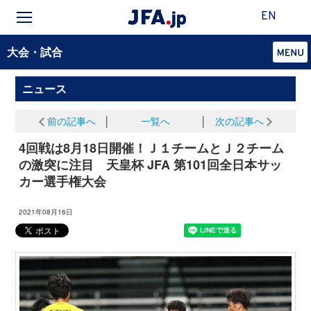
EN
大会・試合
ニュース
前の記事へ
│
一覧へ
│
次の記事へ
4回戦は8月18日開催！Ｊ１チームとＪ２チーム
の激突に注目 天皇杯 JFA 第101回全日本サッ
カー選手権大会
2021年08月16日