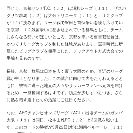
同じく、京都サンガF.C.（Ｊ２）は浦和レッズ（Ｊ１）、ザスパ
クサツ群馬（Ｊ２）は大分トリニータ（Ｊ１）と、Ｊ２クラブ
がＪ１に挑みます。リーグ戦で磐田と首位争いを繰り広げてい
る京都、Ｊ２残留争いに巻き込まれている群馬ともに、チーム
にさらなる勢いがほしいところ。京都を率いる曺貴裁監督は、
かつてＪリーグカップを制した経験があります。選手時代に所
属したビッグクラブを相手にした、ノックアウト方式大会での
手腕も見ものです。
長崎、京都、群馬は日本を広く覆う大雨のため、直近のリーグ
戦が中止となりました。この試合に向けて力をたくわえるとと
もに、被害に遭った地元の人々やサッカーファンへ元気を届け
るため、一層奮闘するはずです。頂点が少しずつ近づき、さら
に熱を増す選手たちの活躍にご注目ください。
なお、AFCチャンピオンズリーグ（ACL）出場チームのガンバ
大阪（Ｊ１）は同日、松本山雅FC（Ｊ２）と3回戦を戦いま
す。このカードの勝者が9月22日(水)に湘南ベルマーレ（Ｊ１）