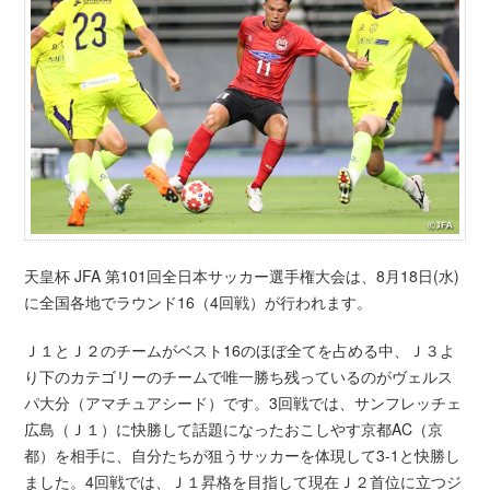
天皇杯 JFA 第101回全日本サッカー選手権大会は、8月18日(水)
に全国各地でラウンド16（4回戦）が行われます。
Ｊ１とＪ２のチームがベスト16のほぼ全てを占める中、Ｊ３よ
り下のカテゴリーのチームで唯一勝ち残っているのがヴェルス
パ大分（アマチュアシード）です。3回戦では、サンフレッチェ
広島（Ｊ１）に快勝して話題になったおこしやす京都AC（京
都）を相手に、自分たちが狙うサッカーを体現して3-1と快勝し
ました。4回戦では、Ｊ１昇格を目指して現在Ｊ２首位に立つジ