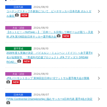
日本代表
2026/08/10
コーチングスタッフ不参加について ビーチサッカー日本代表 ポルトガ
ル遠征
大会・試合
2026/08/10
【ホットピ！～HotTopic～】「日本一」を目指して88チームが競う～天皇
杯 JFA 第106回全日本サッカー選手権大会
選手育成
2026/08/10
2026年度も実施が決定 バイエルン・ミュンヘン（ドイツ）へ女子選手4
名が短期留学 「育成年代応援プロジェクト JFA アディダス DREAM
ROAD」
大会・試合
2026/08/10
JFA バーモントカップ 第36回全日本U-12フットサル選手権大会が開幕
日本代表
2026/08/07
FIFAe Continental Championshipに臨むサッカーe日本代表 選手4名が決定