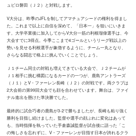
ュビロ磐田（Ｊ２）と対戦します。
V大分は、昨季のJFLを制してアマチュアシードの権利を得まし
た。これまで以上に自信を深めて、「日本一」を狙いにいきま
す。大学卒業後に加入してからV大分一筋の利根瑠偉選手は、今
大会すでに3得点。今季ここまで4ゴールというリーグ戦以上の
勢いを見せる利根選手が象徴するように、チーム一丸となり、
さらなる闘志で格上に挑んでいくことでしょう。
Ｊ１チーム同士の対戦も増えてきている大会で、Ｊ２チームが
Ｊ１相手に挑む構図になるカードの一つが、鹿島アントラーズ
（Ｊ１）とV・ファーレン長崎（Ｊ２）の対戦です。両クラブは
2大会前の第99回大会でも顔を合わせています。舞台は、ファイ
ナル進出を懸けた準決勝でした。
最終的に試合巧者の鹿島が3-2で勝ちましたが、長崎も粘り強く
勝利を目指し続けました。監督や選手の顔ぶれに変化はあって
も、当時指揮を執っていた手倉森誠監督が試合後に語った「こ
の悔しさを忘れずに、V・ファーレンが目指す日本が誇れるクラ