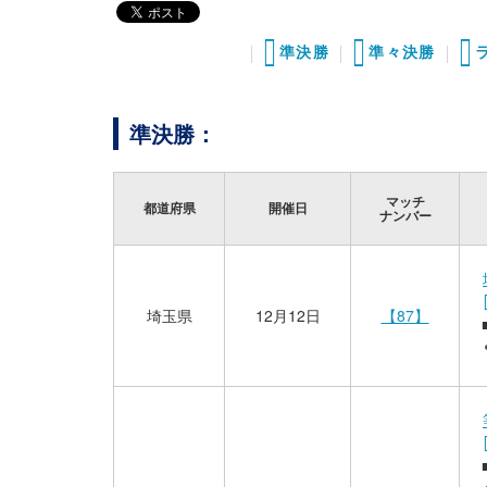
準決勝
準々決勝
準決勝：
マッチ
都道府県
開催日
ナンバー
埼玉県
12月12日
【87】