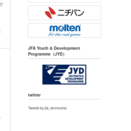
で
環
JFA Youth & Development
Programme（JYD）
twitter
Tweets by jfa_tennouhai
方