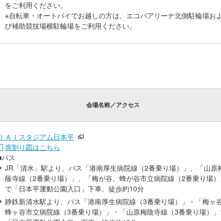
をご利用ください。
※自転車・オートバイでお越しの方は、エコパアリーナ北側駐輪場お
び補助競技場横駐輪場をご利用ください。
会場名称／アクセス
ＩＡＩスタジアム日本平
席割り図はこちら
■バス
JR「清水」駅より、バス「港南厚生病院線（2番乗り場）」、「山原
蔭寺線（2番乗り場）」、「梅が谷、蜂が谷市立病院線（2番乗り場）
で「日本平運動公園入口」下車、徒歩約10分
静鉄新清水駅より、バス「港南厚生病院線（3番乗り場）」・「梅ヶ
蜂ヶ谷市立病院線（3番乗り場）」・「山原梅陰寺線（3番乗り場）」