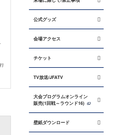
来場に際して/禁止事項
公式グッズ
会場アクセス
方
チケット
行
TV放送/JFATV
大会プログラムオンライン
販売(1回戦～ラウンド16)
壁紙ダウンロード