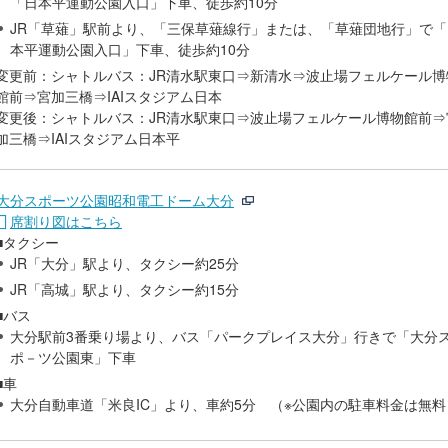
「日本平運動公園入口」下車、徒歩約10分
JR「草薙」駅前より、「三保草薙線行」または、「草薙団地行」で「
本平運動公園入口」下車、徒歩約10分
変更前：シャトルバス：JR清水駅東口⇒新清水⇒波止場フェルケール博
館前⇒宮加三橋⇒IAIスタジアム日本
変更後：シャトルバス：JR清水駅東口⇒波止場フェルケール博物館前⇒
加三橋⇒IAIスタジアム日本平
大分スポーツ公園昭和電工ドーム大分
席割り図はこちら
■タクシー
JR「大分」駅より、タクシー約25分
JR「高城」駅より、タクシー約15分
■バス
大分駅前3番乗り場より、バス「パークプレイス大分」行きで「大分
ポ－ツ公園東」下車
■車
大分自動車道「米良IC」より、車約5分 （※公園内の駐車料金は無料