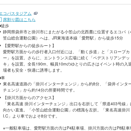
エコパスタジアム
席割り図はこちら
■徒歩
静岡県袋井市と掛川市にまたがる小笠山の北西麓に位置するエコパ（
笠山総合運動公園）へは、JR東海道本線「愛野駅」から徒歩15分
【愛野駅からの徒歩ルート】
愛野駅方面からの歩行者入口付近には、「動く歩道」と「スロープカ
ー」を設置。さらに、エントランス広場に続く「ペデストリアンデッ
キ」を設置。全長190m、幅員10mのゆとりの広さはイベント時の入
場者も安全・快適に誘導します。
■車
東名高速道路の「掛川インターチェンジ」から約8分、「袋井インタ
チェンジ」から約14分の所要時間です。
【掛川方面からのアクセス】
「東名高速 掛川インターチェンジ」出口を右折して「県道403号線」
向かい直進。「小笠山総合運動公園」の標識を左折。「東名高速掛川
I.C」より車でおよそ8分です。
※一般駐車場は、愛野駅方面の方はP4駐車場、掛川方面の方はP8駐車