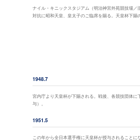
ナイル・キニックスタジアム（明治神宮外苑競技場／
対抗に昭和天皇、皇太子のご臨席を賜る。天皇杯下賜
1948.7
宮内庁より天皇杯が下賜される。戦後、各競技団体に下賜
与）。
1951.5
この年から全日本選手権に天皇杯が授与されることに