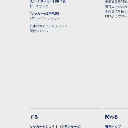
[ビーチサッカー日本代表]
全国高等専門学
ビーチサッカー
東京エネシスカ
全国専門学校サ
[サッカーe日本代表]
FIFAクラブワ
eスポーツ・サッカー
日本代表アイデンティティ
歴代ジャージ
する
関わる
サッカーをしよう！（グラスルーツ）
審判トップ