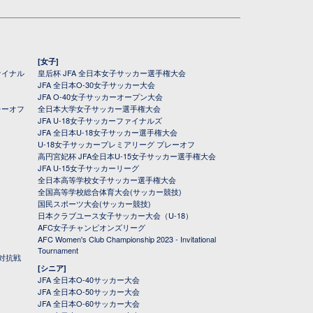
[女子]
ァイナル
皇后杯 JFA 全日本女子サッカー選手権大会
JFA 全日本O-30女子サッカー大会
JFA O-40女子サッカーオープン大会
レーオフ
全日本大学女子サッカー選手権大会
JFA U-18女子サッカーファイナルズ
JFA 全日本U-18女子サッカー選手権大会
U-18女子サッカープレミアリーグ プレーオフ
高円宮妃杯 JFA全日本U-15女子サッカー選手権大会
JFA U-15女子サッカーリーグ
全日本高等学校女子サッカー選手権大会
全国高等学校総合体育大会(サッカー競技)
国民スポーツ大会(サッカー競技)
日本クラブユース女子サッカー大会（U-18）
AFC女子チャンピオンズリーグ
AFC Women's Club Championship 2023 - Invitational
Tournament
対抗戦
[シニア]
JFA 全日本O-40サッカー大会
JFA 全日本O-50サッカー大会
JFA 全日本O-60サッカー大会