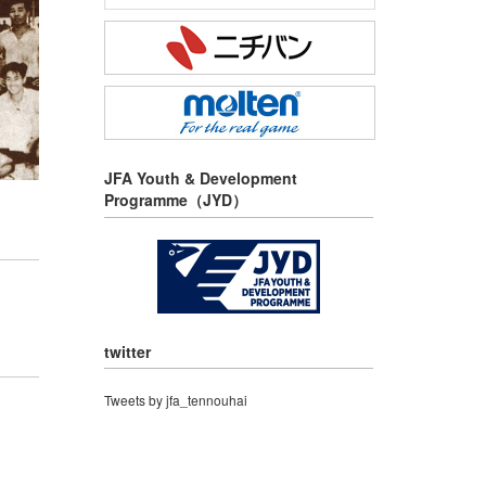
JFA Youth & Development
Programme（JYD）
twitter
Tweets by jfa_tennouhai