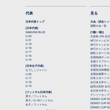
代表
見る
日本代表トップ
大会・試合トッ
国際大会一覧
[日本代表]
SAMURAI BLUE
[1種(一般)]
U-23
天皇杯 JFA 
U-21
AFCチャンピ
U-19
AFCチャンピオン
U-18
AFCチャンピオ
U-17
国民スポーツ大
U-16
全国地域サッカ
U-15
全国クラブチー
全国社会人サッ
[日本女子代表]
全国自治体職員
なでしこジャパン
全国自衛隊サッ
U-20
U-17
日本スポーツマ
U-16
全日本大学サッ
U-15
総理大臣杯 全
全日本大学サッ
[フットサル日本代表]
デンソーカップ
男子／フットサル
DENSO CUP
男子／U-19フットサル
DENSO CUP
女子／フットサル
DENSO CUP