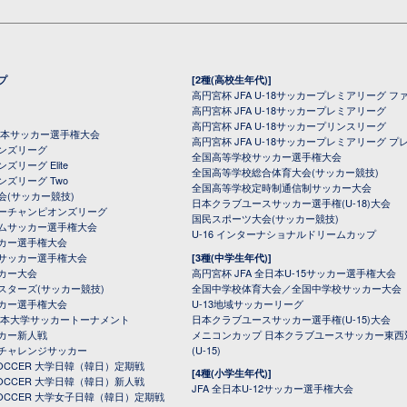
プ
[2種(高校生年代)]
高円宮杯 JFA U-18サッカープレミアリーグ フ
高円宮杯 JFA U-18サッカープレミアリーグ
高円宮杯 JFA U-18サッカープリンスリーグ
全日本サッカー選手権大会
高円宮杯 JFA U-18サッカープレミアリーグ プ
オンズリーグ
全国高等学校サッカー選手権大会
ズリーグ Elite
全国高等学校総合体育大会(サッカー競技)
ンズリーグ Two
全国高等学校定時制通信制サッカー大会
会(サッカー競技)
日本クラブユースサッカー選手権(U-18)大会
ーチャンピオンズリーグ
国民スポーツ大会(サッカー競技)
ムサッカー選手権大会
U-16 インターナショナルドリームカップ
カー選手権大会
サッカー選手権大会
[3種(中学生年代)]
カー大会
高円宮杯 JFA 全日本U-15サッカー選手権大会
スターズ(サッカー競技)
全国中学校体育大会／全国中学校サッカー大会
カー選手権大会
U-13地域サッカーリーグ
日本大学サッカートーナメント
日本クラブユースサッカー選手権(U-15)大会
カー新人戦
メニコンカップ 日本クラブユースサッカー東西
チャレンジサッカー
(U-15)
 SOCCER 大学日韓（韓日）定期戦
[4種(小学生年代)]
 SOCCER 大学日韓（韓日）新人戦
JFA 全日本U-12サッカー選手権大会
 SOCCER 大学女子日韓（韓日）定期戦