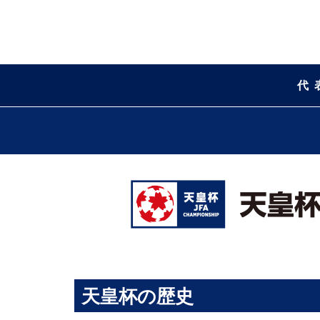
代
天皇杯の歴史