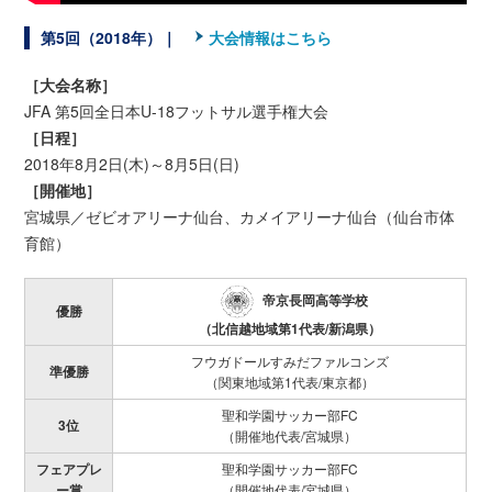
第5回（2018年）｜
大会情報はこちら
［大会名称］
JFA 第5回全日本U-18フットサル選手権大会
［日程］
2018年8月2日(木)～8月5日(日)
［開催地］
宮城県／ゼビオアリーナ仙台、カメイアリーナ仙台（仙台市体
育館）
帝京長岡高等学校
優勝
（北信越地域第1代表/新潟県）
フウガドールすみだファルコンズ
準優勝
（関東地域第1代表/東京都）
聖和学園サッカー部FC
3位
（開催地代表/宮城県）
フェアプレ
聖和学園サッカー部FC
ー賞
（開催地代表/宮城県）