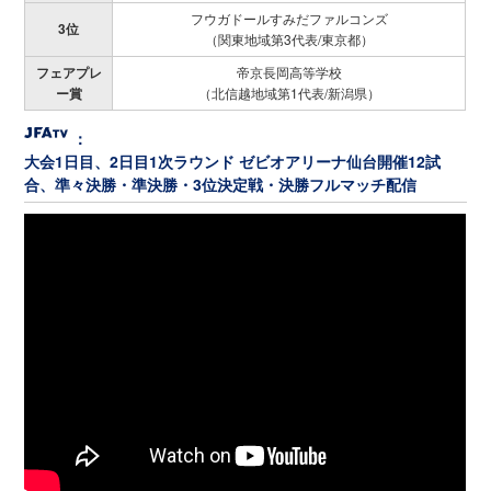
フウガドールすみだファルコンズ
3位
（関東地域第3代表/東京都）
フェアプレ
帝京長岡高等学校
ー賞
（北信越地域第1代表/新潟県）
：
大会1日目、2日目1次ラウンド ゼビオアリーナ仙台開催12試
合、準々決勝・準決勝・3位決定戦・決勝フルマッチ配信