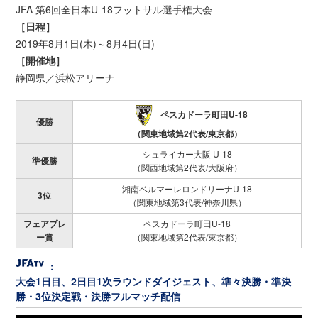
JFA 第6回全日本U-18フットサル選手権大会
［日程］
2019年8月1日(木)～8月4日(日)
［開催地］
静岡県／浜松アリーナ
ペスカドーラ町田U-18
優勝
（関東地域第2代表/東京都）
シュライカー大阪 U-18
準優勝
（関西地域第2代表/大阪府）
湘南ベルマーレロンドリーナU-18
3位
（関東地域第3代表/神奈川県）
フェアプレ
ペスカドーラ町田U-18
ー賞
（関東地域第2代表/東京都）
：
大会1日目、2日目1次ラウンドダイジェスト、準々決勝・準決
勝・3位決定戦・決勝フルマッチ配信