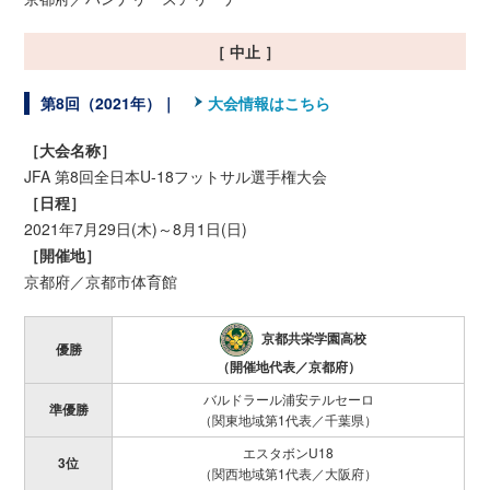
［ 中止 ］
第8回（2021年）｜
大会情報はこちら
［大会名称］
JFA 第8回全日本U-18フットサル選手権大会
［日程］
2021年7月29日(木)～8月1日(日)
［開催地］
京都府／京都市体育館
京都共栄学園高校
優勝
（開催地代表／京都府）
バルドラール浦安テルセーロ
準優勝
（関東地域第1代表／千葉県）
エスタボンU18
3位
（関西地域第1代表／大阪府）