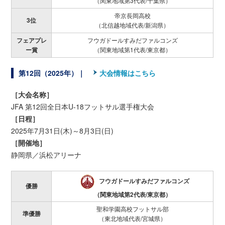
（関東地域第3代表/千葉県）
帝京長岡高校
3位
（北信越地域代表/新潟県）
フェアプレ
フウガドールすみだファルコンズ
ー賞
（関東地域第1代表/東京都）
第12回（2025年）｜
大会情報はこちら
［大会名称］
JFA 第12回全日本U-18フットサル選手権大会
［日程］
2025年7月31日(木)～8月3日(日)
［開催地］
静岡県／浜松アリーナ
フウガドールすみだファルコンズ
優勝
（関東地域第2代表/東京都）
聖和学園高校フットサル部
準優勝
（東北地域代表/宮城県）