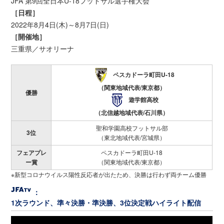
JFA 第9回全日本U-18フットサル選手権大会
［日程］
2022年8月4日(木)～8月7日(日)
［開催地］
三重県／サオリーナ
ペスカドーラ町田U-18
（関東地域代表/東京都）
優勝
遊学館高校
（北信越地域代表/石川県）
聖和学園高校フットサル部
3位
（東北地域代表/宮城県）
フェアプレ
ペスカドーラ町田U-18
ー賞
（関東地域代表/東京都）
※新型コロナウイルス陽性反応者が出たため、決勝は行わず両チーム優勝
：
1次ラウンド、準々決勝・準決勝、3位決定戦ハイライト配信