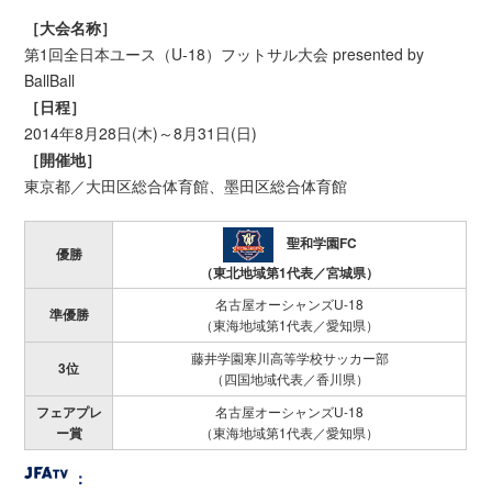
［大会名称］
第1回全日本ユース（U-18）フットサル大会 presented by
BallBall
［日程］
2014年8月28日(木)～8月31日(日)
［開催地］
東京都／大田区総合体育館、墨田区総合体育館
聖和学園FC
優勝
（東北地域第1代表／宮城県）
名古屋オーシャンズU-18
準優勝
（東海地域第1代表／愛知県）
藤井学園寒川高等学校サッカー部
3位
（四国地域代表／香川県）
フェアプレ
名古屋オーシャンズU-18
ー賞
（東海地域第1代表／愛知県）
：