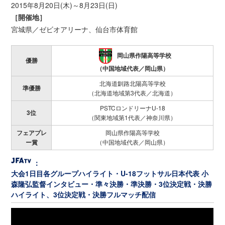
2015年8月20日(木)～8月23日(日)
［開催地］
宮城県／ゼビオアリーナ、仙台市体育館
岡山県作陽高等学校
優勝
（中国地域代表／岡山県）
北海道釧路北陽高等学校
準優勝
（北海道地域第3代表／北海道）
PSTCロンドリーナU-18
3位
（関東地域第1代表／神奈川県）
フェアプレ
岡山県作陽高等学校
ー賞
（中国地域代表／岡山県）
：
大会1️日目各グループハイライト・U-18フットサル日本代表 小
森隆弘監督インタビュー・準々決勝・準決勝・3位決定戦・決勝
ハイライト、3位決定戦・決勝フルマッチ配信