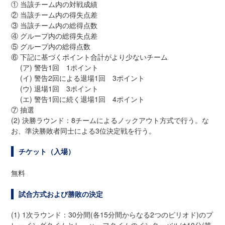
① 当該チーム内の対戦成績
② 当該チーム内の得失点差
③ 当該チーム内の総得点数
④ グループ内の総得失点差
⑤ グループ内の総得点数
⑥ 下記に基づくポイント合計がより少ないチーム
(ア) 警告1回 1ポイント
(イ) 警告2回による退場1回 3ポイント
(ウ) 退場1回 3ポイント
(エ) 警告1回に続く退場1回 4ポイント
⑦ 抽選
(2) 決勝ラウンド：8チームによるノックアウト方式で行う。な
お、準決勝敗者同士による3位決定戦を行う。
チケット（入場）
無料
試合方式および勝敗の決定
(1) 1次ラウンド：30分間(各15分間からなる2つのピリオド)のプ