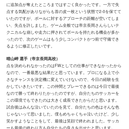
に追加点が奪えたところまではすごく良かったです。一方で失
点する気配がありながらも首の皮一枚という状態で2-0を保てて
いたのですが、ボールに対するアプローチの距離が空いてしま
い、失点を許しました。ゲーム全般では帝京長岡さんらしいテ
クニカルな崩しや走力に押されてボールを持たれる機会が多か
ったので、次のゲームはもう少しコンパクトかつ前で守備でき
るように修正したいです。
晴山岬 選手（帝京長岡高校）
点を決められなかったのはFWとしての仕事ができなかったから
なので、一番最悪な結果だと思っています。プロになる上で小
さなチャンスを決定機に変えていけないので、今日の経験を生
かしていきたいです。この仲間とプレーできるのは今日で最後
なので勝って終わりたかったのですが、自分たちのサッカーを
この環境でもできたのは大きく成長できたからだと思います。
試合後はみんな泣いていたのを見て、自分たちの色はそんな色
じゃないって思いました。僕もめちゃくちゃ泣いたけど、少し
笑かすようなことをして、最後は笑顔で終われました。サッカ
ーも最後の終わり方も自分たちの良さを出せたと思います。