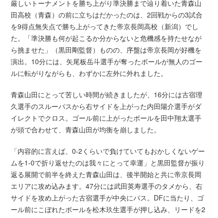
厳しいトーナメントを勝ち上がり準決勝まで辿り着いた青森山
田高校（青森）の前に立ちはだかったのは、2回戦からの3試合
を9得点無失点で勝ち上がってきた帝京長岡高校（新潟）でし
た。「準決勝も何が起こるか分からないと危機感を持たせなが
ら挑ませた」（黒田剛監督）ものの、序盤は帝京長岡が好機を
演出。10分には、矢尾板岳斗選手が奪ったボールが無人のゴー
ルに転がりながらも、わずかに左外に外れました。
青森山田にとって苦しい時間が続きましたが、16分には古宿理
久選手のスルーパスから右サイドを上がった内田陽介選手がダ
イレクトでクロス。ゴール前に上がったボールを田中翔太選手
が頭で合わせて、青森山田が均衡を崩しました。
「内容的に言えば、0-2くらいで負けていてもおかしくないゲー
ムを1-0で折り返せたのは我々にとって幸運」と黒田監督が振り
返る展開で前半を終えた青森山田は、後半開始と共に帝京長岡
エリアに攻め込みます。47分には武田英寿選手のタメから、右
サイドを攻め上がった古宿選手が中央にパス。DFに当たり、ゴ
ール前にこぼれたボールを松木玖生選手が押し込み、リードを2