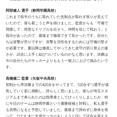
阿部健人 選手（静岡学園高校）
これまで前半のうちに取れていた先制点が取れず焦りが見えて
いたので、落ち着こうと声を掛けました。監督からも「守備で
我慢して、得意なドリブルを出そう。仲間を信じて戦おう」と
指示があったので、最後まで徹底できて良かったです。自分た
ちは攻撃が売りですが、攻撃を活性化するためには守備の堅さ
が必要です。夏以降は徹底してやってきた攻守の切り替えの速
さが、試合に上手く結びついているのかなと思います。決勝は
今の自分たちのサッカーよりももう一個上に上げて挑みたいで
す。
高橋健二 監督（矢板中央高校）
初戦から準決勝までの4試合をやってきて、1試合ずつ選手が成
長していく姿に感動し、誇らしく思いました。彼らが埼玉スタ
ジアムまで来られたのは指導者としてびっくりしましたが、特
に今日のゲームは静岡学園という優勝候補と対戦し、私も選手
も劣勢になると予想していました。最後まで諦めずに身体を張
って、ひたむきに全員サッカーをしようと話して試合を迎えま