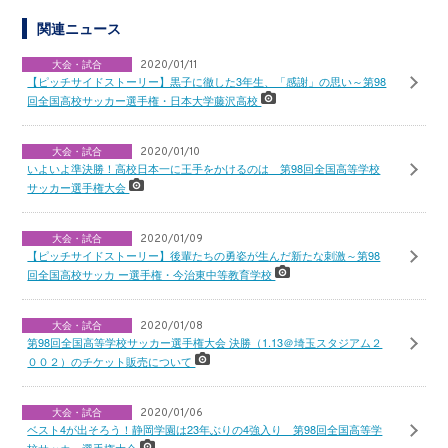
関連ニュース
大会・試合
2020/01/11
【ピッチサイドストーリー】黒子に徹した3年生、「感謝」の思い～第98
回全国高校サッカー選手権・日本大学藤沢高校
大会・試合
2020/01/10
いよいよ準決勝！高校日本一に王手をかけるのは 第98回全国高等学校
サッカー選手権大会
大会・試合
2020/01/09
【ピッチサイドストーリー】後輩たちの勇姿が生んだ新たな刺激～第98
回全国高校サッカ ー選手権・今治東中等教育学校
大会・試合
2020/01/08
第98回全国高等学校サッカー選手権大会 決勝（1.13＠埼玉スタジアム２
００２）のチケット販売について
大会・試合
2020/01/06
ベスト4が出そろう！静岡学園は23年ぶりの4強入り 第98回全国高等学