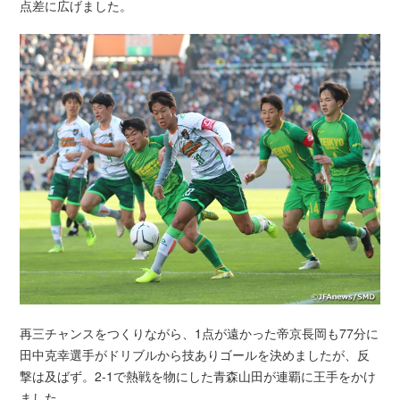
点差に広げました。
再三チャンスをつくりながら、1点が遠かった帝京長岡も77分に
田中克幸選手がドリブルから技ありゴールを決めましたが、反
撃は及ばず。2-1で熱戦を物にした青森山田が連覇に王手をかけ
ました。