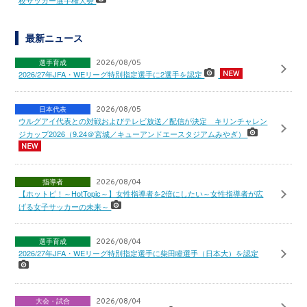
校サッカー選手権大会
最新ニュース
選手育成
2026/08/05
2026/27年JFA・WEリーグ特別指定選手に2選手を認定
日本代表
2026/08/05
ウルグアイ代表との対戦およびテレビ放送／配信が決定 キリンチャレン
ジカップ2026（9.24＠宮城／キューアンドエースタジアムみやぎ）
指導者
2026/08/04
【ホットピ！～HotTopic～】女性指導者を2倍にしたい～女性指導者が広
げる女子サッカーの未来～
選手育成
2026/08/04
2026/27年JFA・WEリーグ特別指定選手に柴田瞳選手（日本大）を認定
大会・試合
2026/08/04