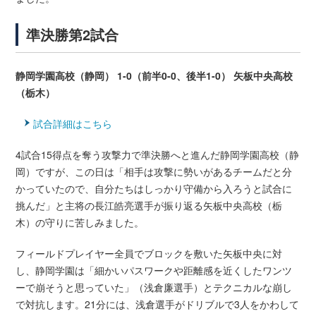
準決勝第2試合
静岡学園高校（静岡） 1-0（前半0-0、後半1-0） 矢板中央高校
（栃木）
試合詳細はこちら
4試合15得点を奪う攻撃力で準決勝へと進んだ静岡学園高校（静
岡）ですが、この日は「相手は攻撃に勢いがあるチームだと分
かっていたので、自分たちはしっかり守備から入ろうと試合に
挑んだ」と主将の長江皓亮選手が振り返る矢板中央高校（栃
木）の守りに苦しみました。
フィールドプレイヤー全員でブロックを敷いた矢板中央に対
し、静岡学園は「細かいパスワークや距離感を近くしたワンツ
ーで崩そうと思っていた」（浅倉廉選手）とテクニカルな崩し
で対抗します。21分には、浅倉選手がドリブルで3人をかわして