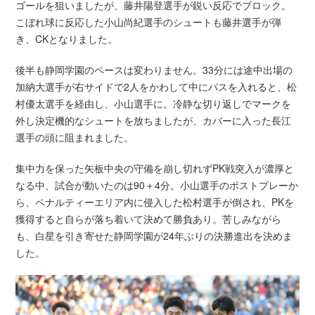
ゴールを狙いましたが、藤井陽登選手が鋭い反応でブロック。
こぼれ球に反応した小山尚紀選手のシュートも藤井選手が弾
き、CKとなりました。
後半も静岡学園のペースは変わりません。33分には途中出場の
加納大選手が右サイドで2人をかわして中にパスを入れると、松
村優太選手を経由し、小山選手に。冷静な切り返しでマークを
外し決定機的なシュートを放ちましたが、カバーに入った長江
選手の頭に阻まれました。
集中力を保った矢板中央の守備を崩し切れずPK戦突入が濃厚と
なる中、試合が動いたのは90＋4分。小山選手のポストプレーか
ら、ペナルティーエリア内に侵入した松村選手が倒され、PKを
獲得すると自らが落ち着いて決めて勝負あり。苦しみながら
も、白星を引き寄せた静岡学園が24年ぶりの決勝進出を決めま
した。