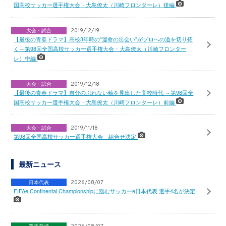
国高校サッカー選手権大会・大島僚太（川崎フロンターレ）後編
大会・試合
2019/12/19
【最後の青春ドラマ】高校3年時の“運命の出会い”がプロへの道を切り拓
く～第98回全国高校サッカー選手権大会・大島僚太（川崎フロンター
レ）中編
大会・試合
2019/12/18
【最後の青春ドラマ】自分のぶれない軸を見出した高校時代 ～第98回全
国高校サッカー選手権大会・大島僚太（川崎フロンターレ）前編
大会・試合
2019/11/18
第98回全国高校サッカー選手権大会 組合せ決定
最新ニュース
日本代表
2026/08/07
FIFAe Continental Championshipに臨むサッカーe日本代表 選手4名が決定