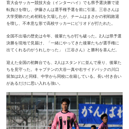
育大会サッカー競技大会（インターハイ）でも県予選決勝で逆
転負けを喫し、伊藤さんは選手権予選を前に引退。三谷さんは
大学受験のため初戦を欠場したが、チームはまさかの初戦敗退
を喫し、不本意な形で高校サッカーにピリオドが打たれた。
全国不出場の歴史は今年、後輩たちが打ち破った。2人は県予選
決勝を現地で見届け、「一緒にやってきた後輩たちが選手権に
出てくれるのがうれしかった」（三谷さん）と勝利を喜んだ。
迎えた全国の初舞台でも、2人はスタンドに並んで座り、後輩た
ちを見守った。キャプテンの大谷一真や右サイドバックの川口
留加は2人と同様、中学から同校に在籍している。長い付き合い
があるだけに思い入れも強い。