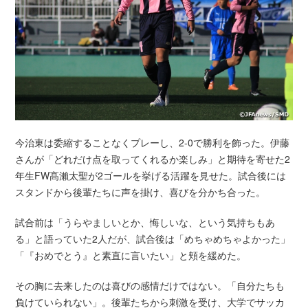
今治東は委縮することなくプレーし、2-0で勝利を飾った。伊藤
さんが「どれだけ点を取ってくれるか楽しみ」と期待を寄せた2
年生FW髙瀨太聖が2ゴールを挙げる活躍を見せた。試合後には
スタンドから後輩たちに声を掛け、喜びを分かち合った。
試合前は「うらやましいとか、悔しいな、という気持ちもあ
る」と語っていた2人だが、試合後は「めちゃめちゃよかった」
「『おめでとう』と素直に言いたい」と頬を緩めた。
その胸に去来したのは喜びの感情だけではない。「自分たちも
負けていられない」。後輩たちから刺激を受け、大学でサッカ