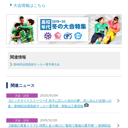
大会情報はこちら
関連情報
第98回全国高校サッカー選手権大会
関連ニュース
大会・試合
2020/01/04
【ピッチサイドストーリー】息子に託した自分の夢、共に歩んだ全国への
道～第98回全国高校サッカー選手権・和歌山工業高校
大会・試合
2019/12/20
【最後の青春ドラマ】仲間と走り抜けた“最初で最後の選手権”～第98回全