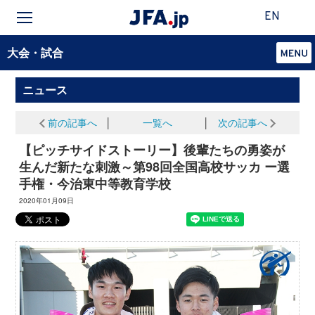
EN
大会・試合
ニュース
前の記事へ
│
一覧へ
│
次の記事へ
【ピッチサイドストーリー】後輩たちの勇姿が
生んだ新たな刺激～第98回全国高校サッカ ー選
手権・今治東中等教育学校
2020年01月09日