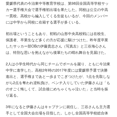
愛媛県代表の今治東中等教育学校は、第98回全国高等学校サッ
カー選手権大会で選手権初出場を果たした。同校は公立の中高
一貫校。高校から編入してくる生徒もいるが、今回のメンバー
には中学から同校に在籍する選手が多くいる。
初出場ということもあり、初戦の山形中央高校戦には在校生、
保護者、卒業生など多くの方が応援に駆けつけた。昨年度卒業
したサッカー部OBの伊藤貴志さん（写真左）と三谷海心さん
は、特別な思いを抱えながら後輩たちの晴れ舞台を見届けた。
2人は小学生時代から同じチームでボールを蹴り、ともに今治東
中学に進学した。高校2年時の2017年度には愛媛県予選で決勝
進出と、選手権まであと一歩までこぎつけたが、1点を先取しな
がら2点を奪われ逆転負け。ベンチ入りしていた伊藤さんは「も
のすごく悔しくて、試合後にめちゃくちゃ泣いた」と当時を振
り返る。
3年になると伊藤さんはキャプテンに就任し、三谷さんも主力選
手として全国大会出場を目指した。しかし全国高等学校総合体