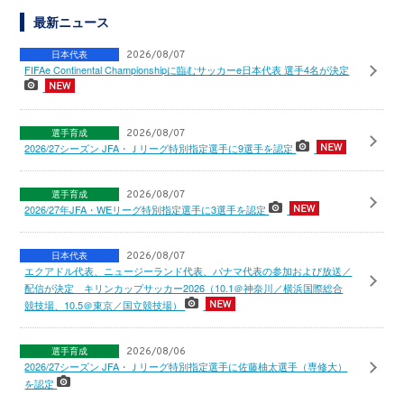
最新ニュース
日本代表
2026/08/07
FIFAe Continental Championshipに臨むサッカーe日本代表 選手4名が決定
選手育成
2026/08/07
2026/27シーズン JFA・Ｊリーグ特別指定選手に9選手を認定
選手育成
2026/08/07
2026/27年JFA・WEリーグ特別指定選手に3選手を認定
日本代表
2026/08/07
エクアドル代表、ニュージーランド代表、パナマ代表の参加および放送／
配信が決定 キリンカップサッカー2026（10.1＠神奈川／横浜国際総合
競技場、10.5＠東京／国立競技場）
選手育成
2026/08/06
2026/27シーズン JFA・Ｊリーグ特別指定選手に佐藤柚太選手（専修大）
を認定