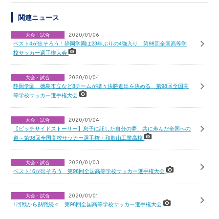
関連ニュース
大会・試合
2020/01/06
ベスト4が出そろう！静岡学園は23年ぶりの4強入り 第98回全国高等学
校サッカー選手権大会
大会・試合
2020/01/04
静岡学園、徳島市立など8チームが準々決勝進出を決める 第98回全国高
等学校サッカー選手権大会
大会・試合
2020/01/04
【ピッチサイドストーリー】息子に託した自分の夢、共に歩んだ全国への
道～第98回全国高校サッカー選手権・和歌山工業高校
大会・試合
2020/01/03
ベスト16が出そろう 第98回全国高等学校サッカー選手権大会
大会・試合
2020/01/01
1回戦から熱戦続々 第98回全国高等学校サッカー選手権大会