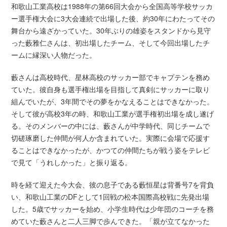
和歌山工業高校は1988年の第66回大会から全国高等学校サッカ
ー選手権大会に3大会連続で出場した後、約30年にわたってその
舞台から遠ざかっていた。30年ぶりの雄姿をスタンドから見守
った藪雅仁さんは、初出場したチーム、そして今回出場したチ
ームに縁深い人物だった。
藪さんは高校時代、星林高校のサッカー部でキャプテンを務め
ていた。彼自身も選手権出場を目指して真剣にサッカーに取り
組んでいたが、3年間でその夢をかなえることはできなかった。
そして彼が高校3年の時、和歌山工業が選手権初出場を成し遂げ
る。そのメンバーの中には、藪さんが中学時代、同じチームで
切磋琢磨した仲間が何人か含まれていた。実際に会場で応援す
ることはできなかったが、かつての仲間たちが戦う姿をテレビ
で見て「うれしかった」と振り返る。
時を経て迎えた今大会、彼の息子である藪恒星は背番号7を背負
い、和歌山工業のDFとして1回戦の松本国際高校戦に先発出場
した。5歳でサッカーを始め、小学生時代は少年団のコーチを務
めていた藪さんと二人三脚で歩んできた。「親が立てなかった