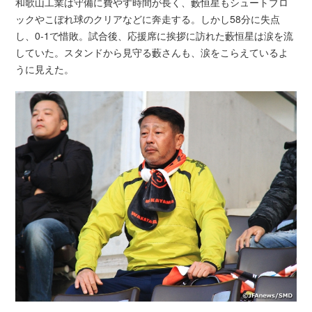
和歌山工業は守備に費やす時間が長く、藪恒星もシュートブロ
ックやこぼれ球のクリアなどに奔走する。しかし58分に失点
し、0-1で惜敗。試合後、応援席に挨拶に訪れた藪恒星は涙を流
していた。スタンドから見守る藪さんも、涙をこらえているよ
うに見えた。