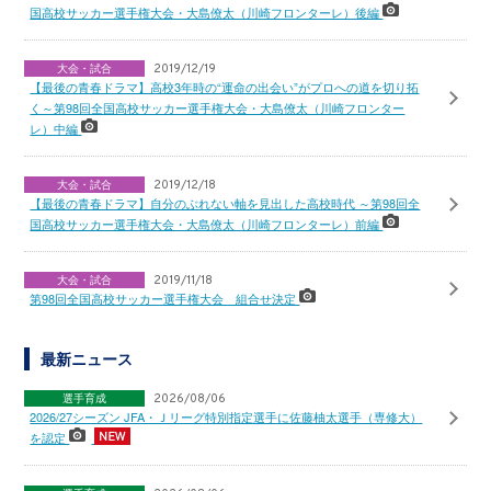
国高校サッカー選手権大会・大島僚太（川崎フロンターレ）後編
大会・試合
2019/12/19
【最後の青春ドラマ】高校3年時の“運命の出会い”がプロへの道を切り拓
く～第98回全国高校サッカー選手権大会・大島僚太（川崎フロンター
レ）中編
大会・試合
2019/12/18
【最後の青春ドラマ】自分のぶれない軸を見出した高校時代 ～第98回全
国高校サッカー選手権大会・大島僚太（川崎フロンターレ）前編
大会・試合
2019/11/18
第98回全国高校サッカー選手権大会 組合せ決定
最新ニュース
選手育成
2026/08/06
2026/27シーズン JFA・Ｊリーグ特別指定選手に佐藤柚太選手（専修大）
を認定