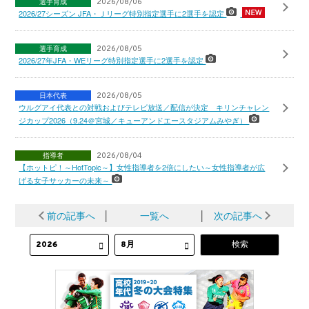
選手育成
2026/08/06
2026/27シーズン JFA・Ｊリーグ特別指定選手に2選手を認定
選手育成
2026/08/05
2026/27年JFA・WEリーグ特別指定選手に2選手を認定
日本代表
2026/08/05
ウルグアイ代表との対戦およびテレビ放送／配信が決定 キリンチャレン
ジカップ2026（9.24＠宮城／キューアンドエースタジアムみやぎ）
指導者
2026/08/04
【ホットピ！～HotTopic～】女性指導者を2倍にしたい～女性指導者が広
げる女子サッカーの未来～
前の記事へ
│
一覧へ
│
次の記事へ