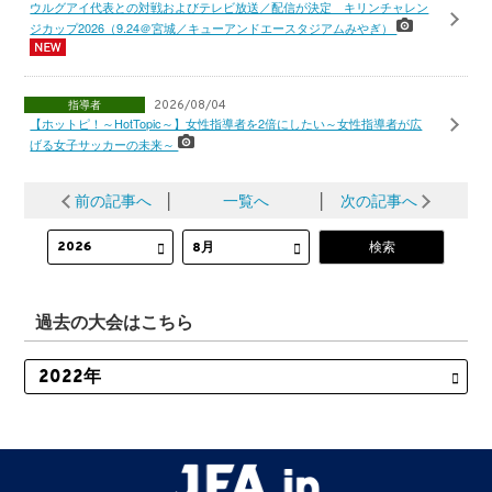
ウルグアイ代表との対戦およびテレビ放送／配信が決定 キリンチャレン
ジカップ2026（9.24＠宮城／キューアンドエースタジアムみやぎ）
指導者
2026/08/04
【ホットピ！～HotTopic～】女性指導者を2倍にしたい～女性指導者が広
げる女子サッカーの未来～
前の記事へ
│
一覧へ
│
次の記事へ
過去の大会はこちら