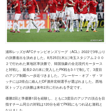
浦和レッズがAFCチャンピオンズリーグ（ACL）2022で3年ぶり
の決勝進出を決めました。8月25日(木)に埼玉スタジアム２００
２で行われた東地区準決勝で、韓国強豪の全北現代モータース
と対戦し、延長2-2の末に突入したPK戦を3-1で制して、3度目
のアジア制覇へ一歩近づきました。プレーヤー・オブ・ザ・マ
ッチには2得点に絡んだDF酒井宏樹選手が選ばれました。西地
区トップとの決勝は来年2月に行われる予定です。
優勝2回と準優勝1回を経験し、ともに3度目のアジアの頂点を目
指すチーム同士の対戦は120分を経てPK戦にもつれ込む激戦と
なりました。