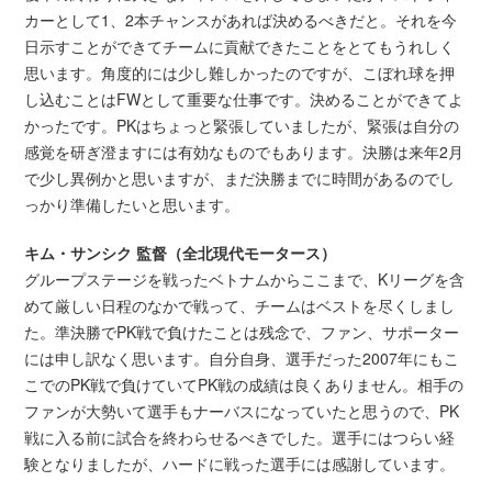
カーとして1、2本チャンスがあれば決めるべきだと。それを今
日示すことができてチームに貢献できたことをとてもうれしく
思います。角度的には少し難しかったのですが、こぼれ球を押
し込むことはFWとして重要な仕事です。決めることができてよ
かったです。PKはちょっと緊張していましたが、緊張は自分の
感覚を研ぎ澄ますには有効なものでもあります。決勝は来年2月
で少し異例かと思いますが、まだ決勝までに時間があるのでし
っかり準備したいと思います。
キム・サンシク 監督（全北現代モータース）
グループステージを戦ったベトナムからここまで、Kリーグを含
めて厳しい日程のなかで戦って、チームはベストを尽くしまし
た。準決勝でPK戦で負けたことは残念で、ファン、サポーター
には申し訳なく思います。自分自身、選手だった2007年にもこ
こでのPK戦で負けていてPK戦の成績は良くありません。相手の
ファンが大勢いて選手もナーバスになっていたと思うので、PK
戦に入る前に試合を終わらせるべきでした。選手にはつらい経
験となりましたが、ハードに戦った選手には感謝しています。