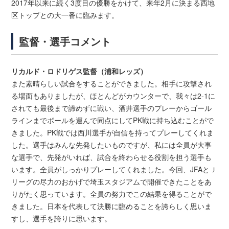
2017年以来に続く3度目の優勝をかけて、来年2月に決まる西地
区トップとの大一番に臨みます。
監督・選手コメント
リカルド・ロドリゲス監督（浦和レッズ）
また素晴らしい試合をすることができました。相手に攻撃され
る場面もありましたが、ほとんどがカウンターで、我々は2-1に
されても最後まで諦めずに戦い、酒井選手のプレーからゴール
ラインまでボールを運んで同点にしてPK戦に持ち込むことがで
きました。PK戦では西川選手が自信を持ってプレーしてくれま
した。選手はみんな先発したいものですが、私には全員が大事
な選手で、先発がいれば、試合を終わらせる役割を担う選手も
います。全員がしっかりプレーしてくれました。今回、JFAとＪ
リーグの尽力のおかげで埼玉スタジアムで開催できたことをあ
りがたく思っています。全員の努力でこの結果を得ることがで
きました。日本を代表して決勝に臨めることを誇らしく思いま
すし、選手を誇りに思います。