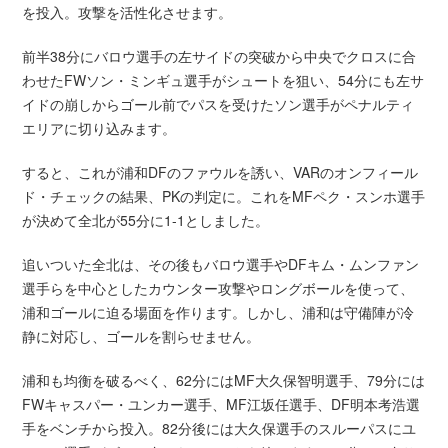
を投入。攻撃を活性化させます。
前半38分にバロウ選手の左サイドの突破から中央でクロスに合
わせたFWソン・ミンギュ選手がシュートを狙い、54分にも左サ
イドの崩しからゴール前でパスを受けたソン選手がペナルティ
エリアに切り込みます。
すると、これが浦和DFのファウルを誘い、VARのオンフィール
ド・チェックの結果、PKの判定に。これをMFペク・スンホ選手
が決めて全北が55分に1-1としました。
追いついた全北は、その後もバロウ選手やDFキム・ムンファン
選手らを中心としたカウンター攻撃やロングボールを使って、
浦和ゴールに迫る場面を作ります。しかし、浦和は守備陣が冷
静に対応し、ゴールを割らせません。
浦和も均衡を破るべく、62分にはMF大久保智明選手、79分には
FWキャスパー・ユンカー選手、MF江坂任選手、DF明本考浩選
手をベンチから投入。82分後には大久保選手のスルーパスにユ