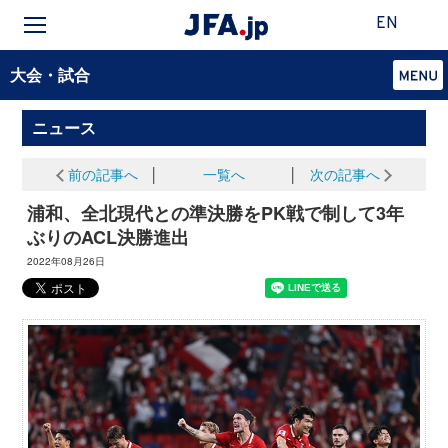
EN
大会・試合
ニュース
前の記事へ
│
一覧へ
│
次の記事へ
浦和、全北現代との準決勝をPK戦で制して3年
ぶりのACL決勝進出
2022年08月26日