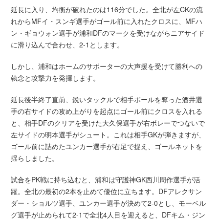
延長に入り、均衡が破れたのは116分でした。全北が左CKの流
れからMFイ・スンギ選手がゴール前に入れたクロスに、MFハ
ン・ギョウォン選手が浦和DFのマークを受けながらニアサイド
に滑り込んで合わせ、2-1とします。
しかし、浦和はホームのサポーターの大声援を受けて勝利への
執念と攻撃力を発揮します。
延長後半終了直前、鋭いタックルで相手ボールを奪った酒井選
手の右サイドの攻め上がりを起点にゴール前にクロスを入れる
と、相手DFのクリアを受けた大久保選手が右ボレーでつないで
左サイドの明本選手がシュート。これは相手GKが弾きますが、
ゴール前に詰めたユンカー選手が右足で捉え、ゴールネットを
揺らしました。
試合をPK戦に持ち込むと、浦和は守護神GK西川周作選手が活
躍。全北の最初の2本を止めて優位に立ちます。DFアレクサン
ダー・ショルツ選手、ユンカー選手が決めて2-0とし、モーベル
グ選手が止められて2-1で全北4人目を迎えると、DFキム・ジン