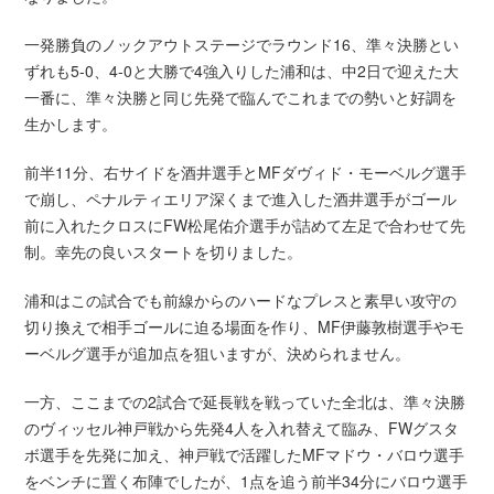
一発勝負のノックアウトステージでラウンド16、準々決勝とい
ずれも5-0、4-0と大勝で4強入りした浦和は、中2日で迎えた大
一番に、準々決勝と同じ先発で臨んでこれまでの勢いと好調を
生かします。
前半11分、右サイドを酒井選手とMFダヴィド・モーベルグ選手
で崩し、ペナルティエリア深くまで進入した酒井選手がゴール
前に入れたクロスにFW松尾佑介選手が詰めて左足で合わせて先
制。幸先の良いスタートを切りました。
浦和はこの試合でも前線からのハードなプレスと素早い攻守の
切り換えで相手ゴールに迫る場面を作り、MF伊藤敦樹選手やモ
ーベルグ選手が追加点を狙いますが、決められません。
一方、ここまでの2試合で延長戦を戦っていた全北は、準々決勝
のヴィッセル神戸戦から先発4人を入れ替えて臨み、FWグスタ
ボ選手を先発に加え、神戸戦で活躍したMFマドウ・バロウ選手
をベンチに置く布陣でしたが、1点を追う前半34分にバロウ選手