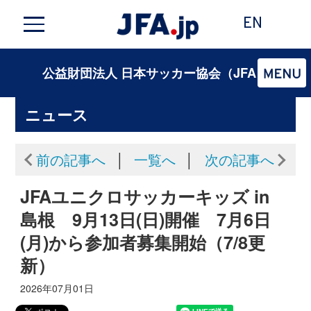
EN
公益財団法人 日本サッカー協会（JFA）
ニュース
前の記事へ
│
一覧へ
│
次の記事へ
JFAユニクロサッカーキッズ in
島根 9月13日(日)開催 7月6日
(月)から参加者募集開始（7/8更
新）
2026年07月01日