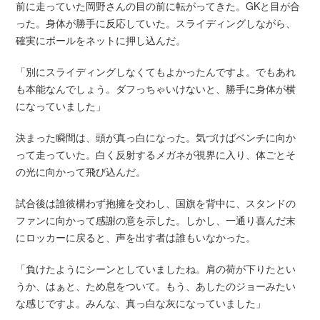
前に走っていた岡野さんの目の前に転がってきた。GKと目が合
った。身体が勝手に反応していた。スライディングしながら、
確実にボールをネットに押し込んだ。
「別にスライディングしなくてもよかったんですよ。でもあれ
も本能なんでしょう。ダフっちゃいけないと、勝手に身体が横
になっていました」
決まった瞬間は、頭が真っ白になった。気づけばベンチに向か
って走っていた。白く反射するメガネが視界に入り、体ごとそ
の光に向かって飛び込んだ。
試合後は誰彼構わず抱擁を交わし、国旗を背中に、スタンドの
ファンに向かって感謝の意を示した。しかし、一通り喜んだ末
にロッカーに戻ると、声を出す者は誰もいなかった。
「負けたようにシーンとしていましたね。肩の荷が下りたとい
うか、はぁと、ため息をついて。もう、あしたのジョーみたい
な感じですよ。みんな、真っ白な灰になっていました」