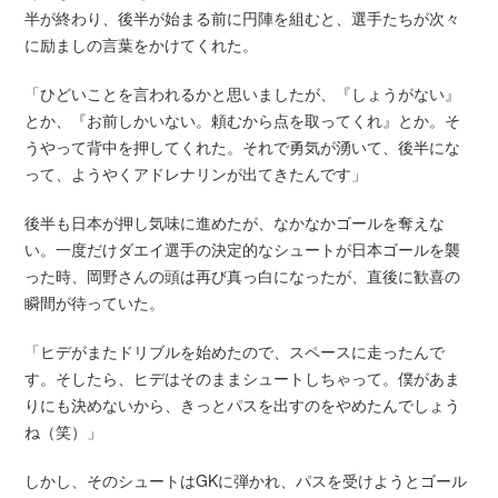
半が終わり、後半が始まる前に円陣を組むと、選手たちが次々
に励ましの言葉をかけてくれた。
「ひどいことを言われるかと思いましたが、『しょうがない』
とか、『お前しかいない。頼むから点を取ってくれ』とか。そ
うやって背中を押してくれた。それで勇気が湧いて、後半にな
って、ようやくアドレナリンが出てきたんです」
後半も日本が押し気味に進めたが、なかなかゴールを奪えな
い。一度だけダエイ選手の決定的なシュートが日本ゴールを襲
った時、岡野さんの頭は再び真っ白になったが、直後に歓喜の
瞬間が待っていた。
「ヒデがまたドリブルを始めたので、スペースに走ったんで
す。そしたら、ヒデはそのままシュートしちゃって。僕があま
りにも決めないから、きっとパスを出すのをやめたんでしょう
ね（笑）」
しかし、そのシュートはGKに弾かれ、パスを受けようとゴール