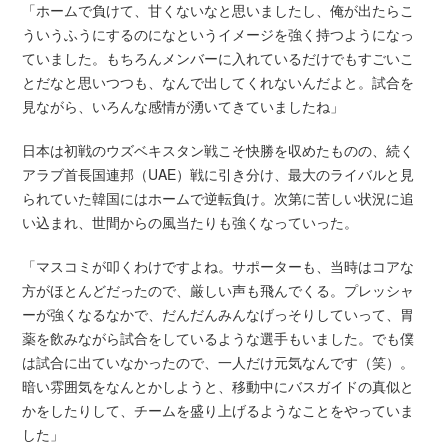
「ホームで負けて、甘くないなと思いましたし、俺が出たらこ
ういうふうにするのになというイメージを強く持つようになっ
ていました。もちろんメンバーに入れているだけでもすごいこ
とだなと思いつつも、なんで出してくれないんだよと。試合を
見ながら、いろんな感情が湧いてきていましたね」
日本は初戦のウズベキスタン戦こそ快勝を収めたものの、続く
アラブ首長国連邦（UAE）戦に引き分け、最大のライバルと見
られていた韓国にはホームで逆転負け。次第に苦しい状況に追
い込まれ、世間からの風当たりも強くなっていった。
「マスコミが叩くわけですよね。サポーターも、当時はコアな
方がほとんどだったので、厳しい声も飛んでくる。プレッシャ
ーが強くなるなかで、だんだんみんなげっそりしていって、胃
薬を飲みながら試合をしているような選手もいました。でも僕
は試合に出ていなかったので、一人だけ元気なんです（笑）。
暗い雰囲気をなんとかしようと、移動中にバスガイドの真似と
かをしたりして、チームを盛り上げるようなことをやっていま
した」