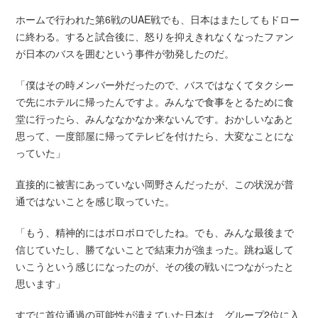
ホームで行われた第6戦のUAE戦でも、日本はまたしてもドロー
に終わる。すると試合後に、怒りを抑えきれなくなったファン
が日本のバスを囲むという事件が勃発したのだ。
「僕はその時メンバー外だったので、バスではなくてタクシー
で先にホテルに帰ったんですよ。みんなで食事をとるために食
堂に行ったら、みんななかなか来ないんです。おかしいなあと
思って、一度部屋に帰ってテレビを付けたら、大変なことにな
っていた」
直接的に被害にあっていない岡野さんだったが、この状況が普
通ではないことを感じ取っていた。
「もう、精神的にはボロボロでしたね。でも、みんな最後まで
信じていたし、勝てないことで結束力が強まった。跳ね返して
いこうという感じになったのが、その後の戦いにつながったと
思います」
すでに首位通過の可能性が潰えていた日本は、グループ2位に入