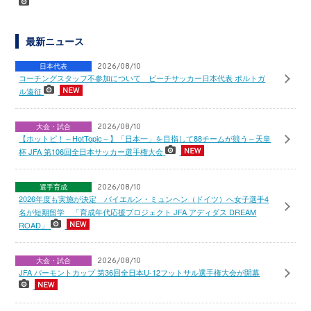
最新ニュース
日本代表
2026/08/10
コーチングスタッフ不参加について ビーチサッカー日本代表 ポルトガ
ル遠征
大会・試合
2026/08/10
【ホットピ！～HotTopic～】「日本一」を目指して88チームが競う～天皇
杯 JFA 第106回全日本サッカー選手権大会
選手育成
2026/08/10
2026年度も実施が決定 バイエルン・ミュンヘン（ドイツ）へ女子選手4
名が短期留学 「育成年代応援プロジェクト JFA アディダス DREAM
ROAD」
大会・試合
2026/08/10
JFA バーモントカップ 第36回全日本U-12フットサル選手権大会が開幕