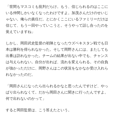
「世間もマスコミも批判だらけ。もう、信じられるのはここに
いる仲間しかいなくなったわけですよ。加茂さんだけのせいじ
ゃない。俺らの責任だ。とにかくここにいるファミリーだけは
信じて、もう一回やっていこうと。そうやって話し合ったのを
覚えていますね」
しかし、岡田武史監督の初陣となったウズベキスタン戦でも日
本は勝利を得られなかった。そして岡野さんには、またしても
出番は訪れなかった。チームの結果が出ない中でも、チャンス
は与えられない。自分が出れば、流れを変えられる。その自負
が強かっただけに、岡野さんはこの状況をなかなか受け入れら
れなかったのだ。
「岡田さんになったら出られるかなと思ったんですけど、やっ
ぱり出られなくて。だから岡田さんに聞きに行ったんですよ。
何で出れないのかって」
すると岡田監督は、こう答えたという。