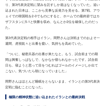
り、第3代表決定戦に望みを託すしか道はなくなっていた。追い
込まれた日本は、ここから見事な反発力を見せる。第7戦、アウ
ェイでの韓国戦を2-0でものにすると、ホームでの最終節ではカ
ザフスタンに5-1と快勝を収め、なんとか2位を確保したのだっ
た。
第3代表決定戦の相手はイラン。岡野さんは決戦までのおよそ一
週間、虎視眈々と出番を窺い、気持ちを高めていた。
「ついに、秘密兵器の出番が来たなと。もう、試合前までの期
間は興奮しっぱなしで、なかなか寝られなかったです。試合前
日も、寝ようと思って目をつむればゴールのイメージしか出て
こない。気づいたら朝になっていました」
岡野さんはほとんど睡眠をとらないまま、イランとの第3代表決
定戦に臨むことになった。
極限の精神状態に追い込まれたイランとの最終決戦