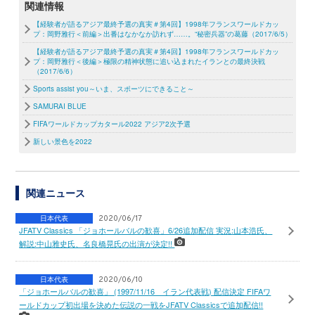
関連情報
【経験者が語るアジア最終予選の真実＃第4回】1998年フランスワールドカッ
プ：岡野雅行＜前編＞出番はなかなか訪れず……。“秘密兵器”の葛藤（2017/6/5）
【経験者が語るアジア最終予選の真実＃第4回】1998年フランスワールドカッ
プ：岡野雅行＜後編＞極限の精神状態に追い込まれたイランとの最終決戦
（2017/6/6）
Sports assist you～いま、スポーツにできること～
SAMURAI BLUE
FIFAワールドカップカタール2022 アジア2次予選
新しい景色を2022
関連ニュース
日本代表
2020/06/17
JFATV Classics 「ジョホールバルの歓喜」6/26追加配信 実況:山本浩氏、
解説:中山雅史氏、名良橋晃氏の出演が決定!!
日本代表
2020/06/10
「ジョホールバルの歓喜」 (1997/11/16 イラン代表戦) 配信決定 FIFAワ
ールドカップ初出場を決めた伝説の一戦をJFATV Classicsで追加配信!!