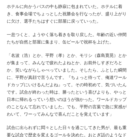
ホテルに向かうバスの中も静寂に包まれていた。ホテルに着
き、食事会場でちょっとした祝勝会を行なったが、盛り上がり
に欠け、選手たちはすぐに部屋に戻っていった。
一息つくと、ようやく落ち着きを取り戻した。年齢の近い仲間
たちが自然と部屋に集まり、缶ビールで祝杯を上げた。
「名波（浩）とか、平野（孝）とか、モリシ（森島寛晃）とか
が集まって、みんなで疲れたよねとか、お前外しすぎだろと
か、笑いながらしゃべっていました。そしたら、ふとした瞬間
に、平野が真顔で言うんです。『ちょっと待って、俺達ワール
ドカップにいけるんだよね』って。その時初めて、気づいたん
です。試合が終わった時は、勝ったという喜びよりも、やっと
日本に帰れるっていう想いのほうが強かった。ワールドカップ
のことなんて忘れていました。でも、平野の言葉で急に実感が
わいて、ワーってみんなで喜んだことを覚えています」
試合に出られずに悶々とした日々を過ごしてきた男が、最も重
要な試合で歴史を変えるゴールを決めた。おとぎ話のようなド