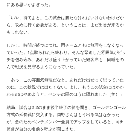
にある思いがよぎった。
「いや、待てよと。この試合は勝たなければいけないわけだか
ら、攻めに行く必要がある。ということは、まだ出番が来るか
もしれない」
しかし、時間が経つにつれ、両チームともに無理をしなくなっ
ていった。1点取られたら終わり。そんな緊迫した雰囲気がピッ
チを包み込み、あれだけ盛り上がっていた観客席も、固唾をの
んで戦況を見守るようになっていた。
「あっ、この雰囲気無理だなと。あれだけ出せって思っていた
のに、この状況では出たくない。よし、もうこの試合にはかか
わるのはやめようと、ベンチの隅のほうに隠れました（笑）」
結局、試合は2-2のまま後半終了の笛を聞き、ゴールデンゴール
方式の延長戦に突入する。岡野さんはもう出る気はなかった
が、念のためベンチメンバー全員でアップをしていると、岡田
監督が自分の名前を呼ぶが聞こえた。