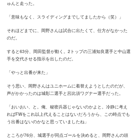
ゅんと走った。
「意味もなく、スライディングまでしてましたから（笑）」
それほどまでに、岡野さんは試合に出たくて、仕方がなかった
のだ。
すると63分、岡田監督が動く。2トップの三浦知良選手と中山選
手を交代させる指示を出したのだ。
「やっと出番が来た」
そう思い、岡野さんはユニホームに着替えようとしたのだが、
声がかかったのは城彰二選手と呂比須ワグナー選手だった。
「おいおい、と。俺、秘密兵器じゃないのかよと。冷静に考え
ればFWをこれ以上代えることはないだろうから、この時点でも
う出番はないのかなと思っていましたね」
ところが76分、城選手が同点ゴールを決めると、岡野さんの頭