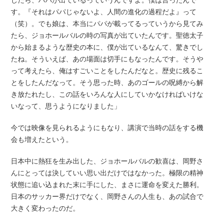
す。『それはパパじゃないよ、人間の進化の過程だよ』って
（笑）。でも娘は、本当にパパが載ってるっていうから見てみ
たら、ジョホールバルの時の写真が出ていたんです。聖徳太子
から始まるような歴史の本に、僕が出ているなんて、驚きでし
たね。そういえば、あの場面は切手にもなったんです。そうや
って考えたら、俺はすごいことをしたんだなと。歴史に残るこ
とをしたんだなって。そう思った時、あのゴールの呪縛から解
き放たれたし、この話をいろんな人にしていかなければいけな
いなって、思うようになりました」
今では映像を見られるようにもなり、講演で当時の話をする機
会も増えたという。
日本中に熱狂を生み出した、ジョホールバルの歓喜は、岡野さ
んにとっては決していい思い出だけではなかった。極限の精神
状態に追い込まれた末に手にした、まさに運命を変えた勝利。
日本のサッカー界だけでなく、岡野さんの人生も、あの試合で
大きく変わったのだ。