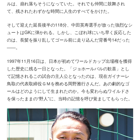
ルは、崩れ落ちそうになっていた。それでも仲間に鼓舞され
て、残されたわずかな時間に人生のすべてをかけた。
そして迎えた延長後半の118分、中田英寿選手が放った強烈なシ
ュートはGKに弾かれる。しかし、こぼれ球にいち早く反応した
のは、長髪を振り乱してゴール前に走り込んだ背番号14だった
――。
1997年11月16日は、日本が初めてワールドカップ出場権を獲得
した歴史に残る一日となった。「ジョホールバルの歓喜」とし
て記憶されるこの試合の主人公となったのは、現在ガイナーレ
鳥取の代表取締役ＧＭを務める岡野雅行さんだ。あの劇的なゴ
ールはどのようにして生まれたのか。今も変わらぬワイルドさ
を保ったままの“野人”に、当時の記憶を呼び覚ましてもらった。