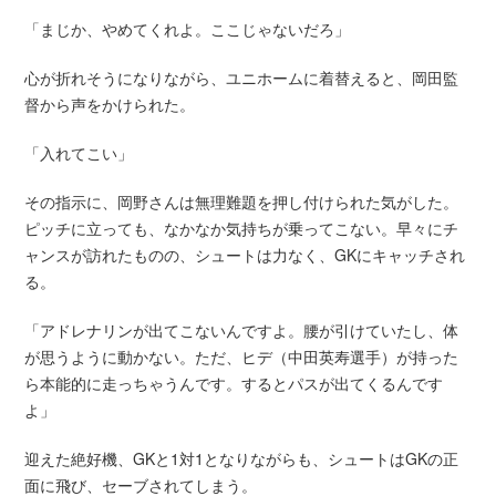
「まじか、やめてくれよ。ここじゃないだろ」
心が折れそうになりながら、ユニホームに着替えると、岡田監
督から声をかけられた。
「入れてこい」
その指示に、岡野さんは無理難題を押し付けられた気がした。
ピッチに立っても、なかなか気持ちが乗ってこない。早々にチ
ャンスが訪れたものの、シュートは力なく、GKにキャッチされ
る。
「アドレナリンが出てこないんですよ。腰が引けていたし、体
が思うように動かない。ただ、ヒデ（中田英寿選手）が持った
ら本能的に走っちゃうんです。するとパスが出てくるんです
よ」
迎えた絶好機、GKと1対1となりながらも、シュートはGKの正
面に飛び、セーブされてしまう。