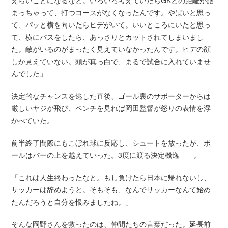
えらいことになるなと。いろいろ考えていたらGKとの距離が詰
まっちゃって、打つコースがなくなったんです。やばいと思っ
て、パッと横を向いたらヒデがいて。いいところにいたと思っ
て、横にパスをしたら、あっさりとカットされてしまいまし
た。敵がいるのがまったく見えていなかったんです。ヒデの顔
しか見えていない。頭が真っ白で、まるで試合に入れていませ
んでした」
決定的なチャンスを逃した直後、ゴール裏のサポーターからは
厳しいヤジが飛び、ベンチを見れば岡田監督が怒りの表情を浮
かべていた。
前半終了間際にもこぼれ球に反応し、シュートを放ったが、ボ
ールはバーの上を越えていった。3度に渡る決定機逸――。
「これは人生終わったなと。もし負けたら日本に帰れないし、
サッカーは辞めようと。そもそも、なんでサッカーなんて始め
たんだろうと自分を恨みましたね。」
そんな岡野さんを救ったのは、仲間たちの言葉だった。延長前