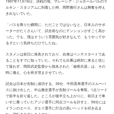
1997年11月16日、決戦の地、マレーシア・ジョホールバルのラ
ルキン・スタジアムに到着した時、岡野雅行さんは興奮を抑え
きれないでいた。
「バスを降りた瞬間に、ただごとではないなと。日本人のサポ
ーターがたくさんいて、試合前なのにテンションがすごく高か
った。でも、僕はそういう雰囲気が好きなんで、もうやってや
るぞという気持ちだけでしたね」
スタメンは前日に発表されており、自身はベンチスタートであ
ることをすでに知っていた。それでも出番は絶対に来ると信じ
て疑わず、岡田武史監督から指名された「秘密兵器」は、その
時に備え、心を研ぎ澄まさせていた。
試合は日本が先制に成功する。39分、中田英寿選手のスルーパ
スに抜け出した、中山雅史選手が先制ゴールを奪取。1点リード
で前半を折り返した。ところが後半立ち上がりに、前日まで車
いすに乗っていたアジジ選手に同点ゴールを許すと、59分には
イランのエース、ダエイ選手に打点の高いヘッドを叩き込ま
れ、逆転されてしまうのだ。