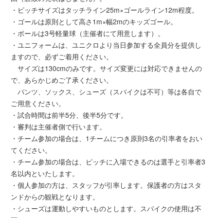
・ピッチサイズはタッチライン25m×ゴールライン12m程度。
・ゴールは原則として高さ1m×幅2mのキッズゴール。
・ボールは3号軽量球（主催者にて用意します）。
・ユニフォームは、ユニクロより当日参加する全員分を提供し
ますので、必ずご着用ください。
サイズは130cmのみです。サイズ変更には対応できませんの
で、あらかじめご了承ください。
パンツ、ソックス、シューズ（スパイクは不可）等は各自で
ご用意ください。
・試合時間は前半5分、後半5分です。
・審判は主催者側で行います。
・チーム参加の場合は、1チームにつき原則3名の引率者をおい
てください。
・チーム参加の場合は、ピッチに入場できるのは選手と引率者3
名以内といたします。
・個人参加の方は、スタッフが引率します。保護者の方はスタ
ンドからの観戦となります。
・シューズは運動しやすいものとします。スパイクの使用は不