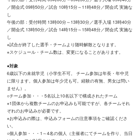
／開会式 09時50分／試合 10時15分～11時48分／閉会式 実施な
し
午後の部：受付時間 13時00分～13時30分／選手入場 13時40分
／開会式 13時50分／試合 14時15分～15時48分／閉会式 実施な
し
※試合が終了した選手・チームより随時解散となります。
※スケジュール・チーム数は、変更になることがあります。
●対象
6歳以下の未就学児（小学生不可。 チーム参加は年長・年中児
に限ります。個人参加は年少児も可。経験の有無、男女は問い
ません）。
○チーム参加・・・5名以上10名以下で構成されたチーム
※1団体から複数チームのお申込みも可能ですが、各チームそれ
ぞれのお申込みが必要です。
※お申込みの際は、申込みフォームの注意事項をご確認くださ
い。
○個人参加・・・1～4名の個人（主催者にてチームを作り、当日