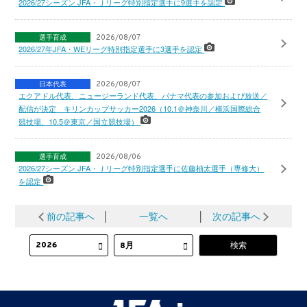
2026/27シーズン JFA・Ｊリーグ特別指定選手に9選手を認定
選手育成
2026/08/07
2026/27年JFA・WEリーグ特別指定選手に3選手を認定
日本代表
2026/08/07
エクアドル代表、ニュージーランド代表、パナマ代表の参加および放送／
配信が決定 キリンカップサッカー2026（10.1＠神奈川／横浜国際総合
競技場、10.5＠東京／国立競技場）
選手育成
2026/08/06
2026/27シーズン JFA・Ｊリーグ特別指定選手に佐藤柚太選手（専修大）
を認定
前の記事へ
│
一覧へ
│
次の記事へ