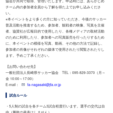
協会が共同で取得、管理いたします。申込時には、あらかじめ
チーム内の参加者全員から了解を得た上でお申し込みくださ
い。
※本イベントをより多くの方に知っていただき、今後のサッカー
普及活動を推進するため、参加者、観戦者の映像、写真を主催
者、協賛社が広報目的で使用したり、各種メディアの取材活動
のために利用したり、参加者への写真販売を行ったりするため
に、本イベントの模様を写真、動画、その他の方法で記録し、
参加者の肖像がそれぞれの媒体で使用されたり閲覧されたりし
ます。予めご了承ください。
【お問い合わせ先】
一般社団法人長崎県サッカー協会 TEL：095-829-3370（月～
金 10:00～17:00）
E-mail：
fa-nagasaki@jfa.or.jp
試合ルール
・5人制の試合を各チーム3試合程度行います。選手の交代は自
由（勝敗の発表はしません）。