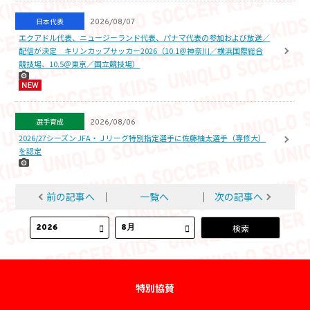
日本代表
2026/08/07
エクアドル代表、ニュージーランド代表、パナマ代表の参加および放送／
配信が決定 キリンカップサッカー2026（10.1＠神奈川／横浜国際総合
競技場、10.5＠東京／国立競技場）
選手育成
2026/08/06
2026/27シーズン JFA・Ｊリーグ特別指定選手に佐藤柚太選手（専修大）
を認定
前の記事へ
│
一覧へ
│
次の記事へ
特別協賛