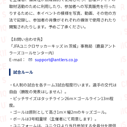
取材活動のために利用したり、参加者への写真販売を行った
りするために、本イベントの模様を写真、動画、その他の方
法で記録し、参加者の肖像がそれぞれの媒体で使用されたり
閲覧されたりします。予めご了承ください。
【お問い合わせ先】
「JFAユニクロサッカーキッズ in 茨城」事務局（鹿島アント
ラーズコールセンター内）
E-mail：
support@antlers.co.jp
試合ルール
・6人制の試合を各チーム3試合程度行います。選手の交代は
自由（勝敗の発表はしません）。
・ピッチサイズはタッチライン26m×ゴールライン13m程
度。
・ゴールは原則として高さ1m×幅2mのキッズゴール。
・ボールは3号軽量球（主催者にて用意します）。
・ユニフォームは、ユニクロより当日参加する全員分を提供