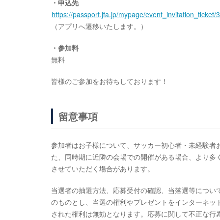
・申込先
https://passport.jfa.jp/mypage/event_invitation_
ticket
（アプリへ遷移いたします。）
・参加料
無料
皆様のご参加をお待ちしております！
留意事項
参加者はお子様について、サッカー初心者・未経験者
た、同時期に近隣の会場での開催がある場合、より多
させていただく場合があります。
当選者の抽選方法、応募受付の確認、当落選等につい
のものとし、当選の権利やプレゼントをインターネッ
された権利は無効となります。応募に関して不正な行為