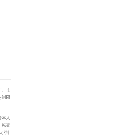
す。ま
を制限
者本人
・転売
Aが判