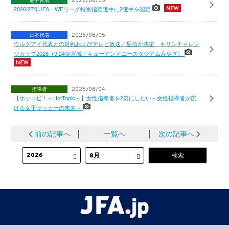
選手育成
2026/08/05
2026/27年JFA・WEリーグ特別指定選手に2選手を認定
日本代表
2026/08/05
ウルグアイ代表との対戦およびテレビ放送／配信が決定 キリンチャレン
ジカップ2026（9.24＠宮城／キューアンドエースタジアムみやぎ）
指導者
2026/08/04
【ホットピ！～HotTopic～】女性指導者を2倍にしたい～女性指導者が広
げる女子サッカーの未来～
前の記事へ
│
一覧へ
│
次の記事へ