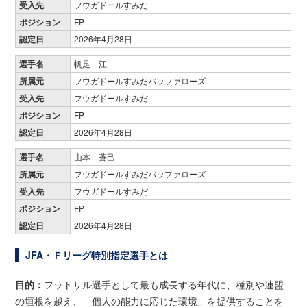
受入先
フウガドールすみだ
ポジション
FP
認定日
2026年4月28日
選手名
帆足 江
所属元
フウガドールすみだバッファローズ
受入先
フウガドールすみだ
ポジション
FP
認定日
2026年4月28日
選手名
山本 蒼己
所属元
フウガドールすみだバッファローズ
受入先
フウガドールすみだ
ポジション
FP
認定日
2026年4月28日
JFA・Ｆリーグ特別指定選手とは
目的：
フットサル選手として最も成長する年代に、種別や連盟
の垣根を越え、「個人の能力に応じた環境」を提供することを