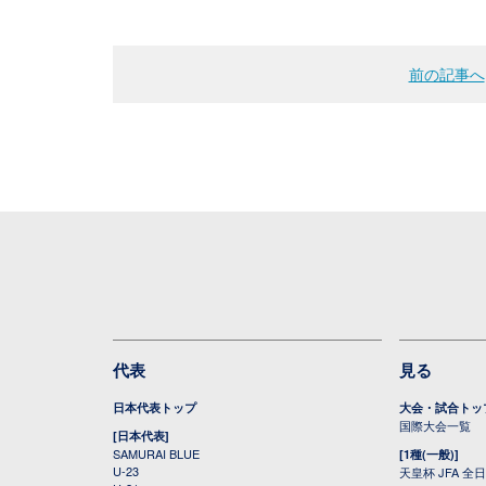
前の記事へ
代表
見る
日本代表トップ
大会・試合トッ
国際大会一覧
[日本代表]
SAMURAI BLUE
[1種(一般)]
U-23
天皇杯 JFA 