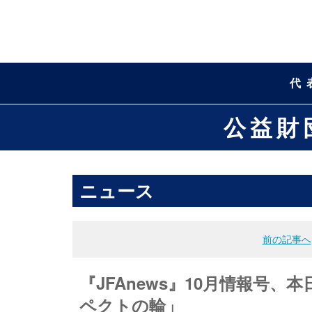
代
公益財
ニュース
前の記事へ
『JFAnews』10月情報号、
ペクトの輪」