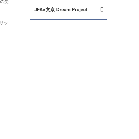
での受
JFA×文京 Dream Project
チサッ