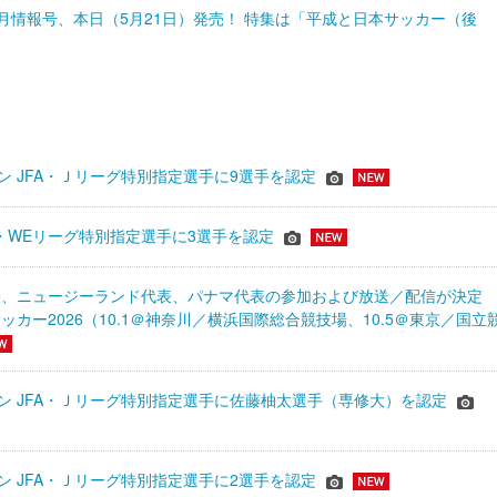
s』5月情報号、本日（5月21日）発売！ 特集は「平成と日本サッカー（後
ーズン JFA・Ｊリーグ特別指定選手に9選手を認定
JFA・WEリーグ特別指定選手に3選手を認定
表、ニュージーランド代表、パナマ代表の参加および放送／配信が決
ッカー2026（10.1＠神奈川／横浜国際総合競技場、10.5＠東京／国立
シーズン JFA・Ｊリーグ特別指定選手に佐藤柚太選手（専修大）を認定
ーズン JFA・Ｊリーグ特別指定選手に2選手を認定