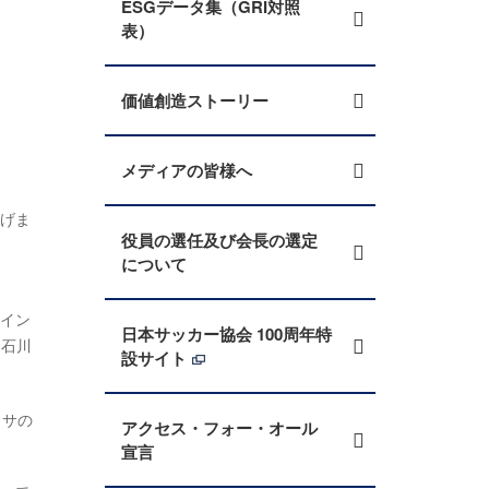
ESGデータ集（GRI対照
表）
価値創造ストーリー
メディアの皆様へ
上げま
役員の選任及び会長の選定
について
級イン
日本サッカー協会 100周年特
る石川
設サイト
ッサの
アクセス・フォー・オール
宣言