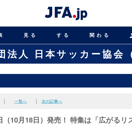
表
見る
する
関わる
団法人 日本サッカー協会（
│
一覧へ
│
次の記事へ
本日（10月18日）発売！ 特集は「広がるリ