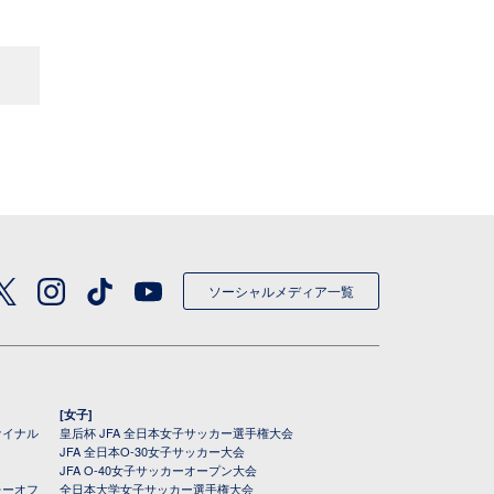
ソーシャルメディア一覧
[女子]
ァイナル
皇后杯 JFA 全日本女子サッカー選手権大会
JFA 全日本O-30女子サッカー大会
JFA O-40女子サッカーオープン大会
レーオフ
全日本大学女子サッカー選手権大会