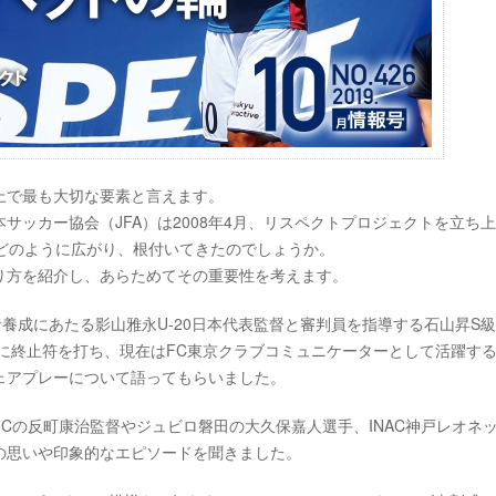
上で最も大切な要素と言えます。
ッカー協会（JFA）は2008年4月、リスペクトプロジェクトを立ち
どのように広がり、根付いてきたのでしょうか。
り方を紹介し、あらためてその重要性を考えます。
養成にあたる影山雅永U-20日本代表監督と審判員を指導する石山昇S
活に終止符を打ち、現在はFC東京クラブコミュニケーターとして活躍す
ェアプレーについて語ってもらいました。
Cの反町康治監督やジュビロ磐田の大久保嘉人選手、INAC神戸レオネ
の思いや印象的なエピソードを聞きました。