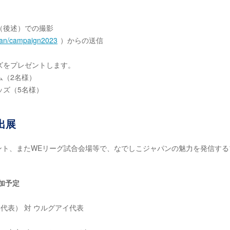
（後述）での撮影
apan/campaign2023
）からの送信
ズをプレゼントします。
ム（2名様）
ッズ（5名様）
出展
ベント、またWEリーグ試合会場等で、なでしこジャパンの魅力を発信する
追加予定
日本代表） 対 ウルグアイ代表