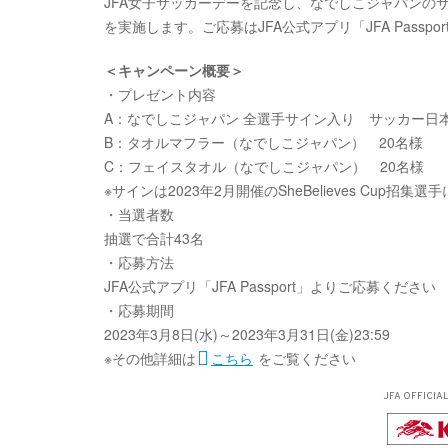
JFA女子サッカーデーを記念し、なでしこジャパンの
を実施します。ご応募はJFA公式アプリ「JFA Passpo
＜キャンペーン概要＞
・プレゼント内容
A：なでしこジャパン 全選手サイン入り サッカー日本代
B：タオルマフラー（なでしこジャパン） 20名様
C：フェイスタオル（なでしこジャパン） 20名様
※サインは2023年2月開催のSheBelieves Cup招集
・当選者数
抽選で合計43名
・応募方法
JFA公式アプリ「JFA Passport」よりご応募ください
・応募期間
2023年3月8日(水)～2023年3月31日(金)23:59
※その他詳細は
こちら
をご覧ください
JFA OFFICIA