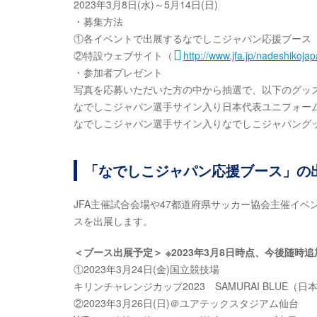
2023年3月8日(水)～5月14日(日)
・募集方法
①各イベントで出展するなでしこジャパン応援ブース
②特設ウェブサイト（
http://www.jfa.jp/nadeshikoj
・参加者プレゼント
写真を応募いただいた方の中から抽選で、以下のグッ
なでしこジャパン選手サイン入り日本代表ユニフォー
なでしこジャパン選手サイン入りなでしこジャパング
「なでしこジャパン応援ブース」の
JFA主催試合会場や47都道府県サッカー協会主催イ
スを出展します。
＜ブース出展予定＞ ※2023年3月8日時点、今後随時
①2023年3月24日(金)国立競技場
キリンチャレンジカップ2023 SAMURAI BLUE（
②2023年3月26日(日)＠ユアテックスタジアム仙台