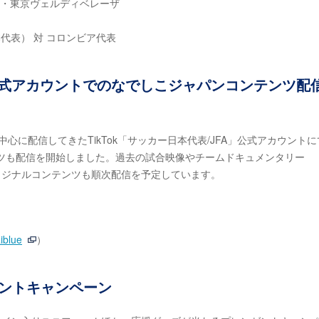
テレ・東京ヴェルディベレーザ
日本代表） 対 コロンビア代表
A」公式アカウントでのなでしこジャパンコンテンツ配
を中心に配信してきたTikTok「サッカー日本代表/JFA」公式アカウント
テンツも配信を開始しました。過去の試合映像やチームドキュメンタリー
kオリジナルコンテンツも順次配信を予定しています。
iblue
）
ゼントキャンペーン