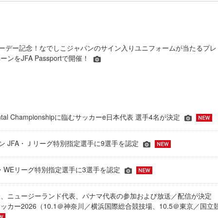
カーデー記念！なでしこジャパンのサイン入りユニフォームが当たるプレ
ンをJFA Passportで開催！
inental Championshipに臨むサッカーe日本代表 選手4名が決定
ーズン JFA・Ｊリーグ特別指定選手に9選手を認定
JFA・WEリーグ特別指定選手に3選手を認定
表、ニュージーランド代表、パナマ代表の参加および放送／配信が決
ッカー2026（10.1＠神奈川／横浜国際総合競技場、10.5＠東京／国立