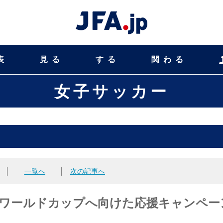
表
見る
する
関わる
女子サッカー
│
一覧へ
│
次の記事へ
女子ワールドカップへ向けた応援キャンペー