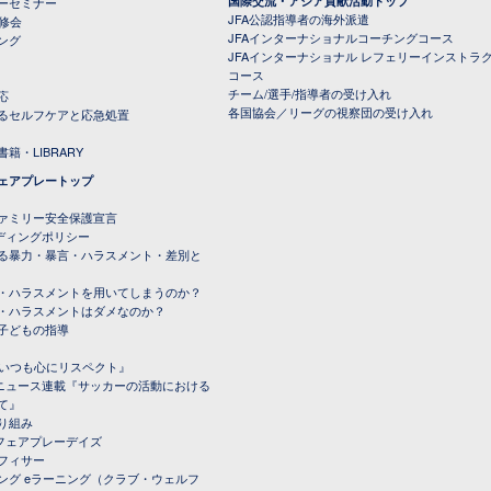
国際交流・アジア貢献活動トップ
ーセミナー
JFA公認指導者の海外派遣
研修会
JFAインターナショナルコーチングコース
ング
JFAインターナショナル レフェリーインストラ
コース
チーム/選手/指導者の受け入れ
応
各国協会／リーグの視察団の受け入れ
るセルフケアと応急処置
籍・LIBRARY
ェアプレートップ
ファミリー安全保護宣言
ーディングポリシー
る暴力・暴言・ハラスメント・差別と
・ハラスメントを用いてしまうのか？
・ハラスメントはダメなのか？
子どもの指導
載『いつも心にリスペクト』
ルニュース連載『サッカーの活動における
て』
り組み
トフェアプレーデイズ
フィサー
ング eラーニング（クラブ・ウェルフ