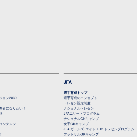
JFA
選手育成トップ
ョン2030
選手育成のコンセプト
トレセン認定制度
導者になりたい！
ナショナルトレセン
格
JFAエリートプログラム
ナショナルGKキャンプ
コンテンツ
女子GKキャンプ
JFA ガールズ･エイトU-12 トレセンプログラム
！
フットサルGKキャンプ