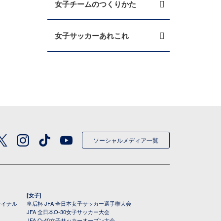
女子チームのつくりかた
女子サッカーあれこれ
ソーシャルメディア一覧
[女子]
ァイナル
皇后杯 JFA 全日本女子サッカー選手権大会
JFA 全日本O-30女子サッカー大会
JFA O-40女子サッカーオープン大会