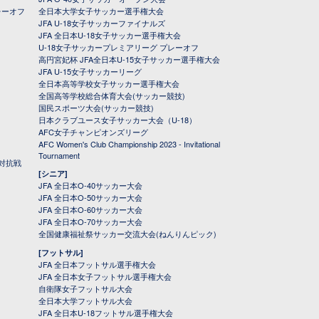
レーオフ
全日本大学女子サッカー選手権大会
JFA U-18女子サッカーファイナルズ
JFA 全日本U-18女子サッカー選手権大会
U-18女子サッカープレミアリーグ プレーオフ
高円宮妃杯 JFA全日本U-15女子サッカー選手権大会
JFA U-15女子サッカーリーグ
全日本高等学校女子サッカー選手権大会
全国高等学校総合体育大会(サッカー競技)
国民スポーツ大会(サッカー競技)
日本クラブユース女子サッカー大会（U-18）
AFC女子チャンピオンズリーグ
AFC Women's Club Championship 2023 - Invitational
Tournament
対抗戦
[シニア]
JFA 全日本O-40サッカー大会
JFA 全日本O-50サッカー大会
JFA 全日本O-60サッカー大会
JFA 全日本O-70サッカー大会
全国健康福祉祭サッカー交流大会(ねんりんピック)
[フットサル]
JFA 全日本フットサル選手権大会
JFA 全日本女子フットサル選手権大会
自衛隊女子フットサル大会
全日本大学フットサル大会
JFA 全日本U-18フットサル選手権大会