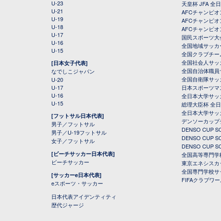
U-23
天皇杯 JFA 
U-21
AFCチャンピ
U-19
AFCチャンピオン
U-18
AFCチャンピオ
U-17
国民スポーツ大
U-16
全国地域サッカ
U-15
全国クラブチー
全国社会人サッ
[日本女子代表]
全国自治体職員
なでしこジャパン
全国自衛隊サッ
U-20
U-17
日本スポーツマ
U-16
全日本大学サッ
U-15
総理大臣杯 全
全日本大学サッ
[フットサル日本代表]
デンソーカップ
男子／フットサル
DENSO CUP
男子／U-19フットサル
DENSO CUP
女子／フットサル
DENSO CUP
[ビーチサッカー日本代表]
全国高等専門学
ビーチサッカー
東京エネシスカ
全国専門学校サ
[サッカーe日本代表]
FIFAクラブワ
eスポーツ・サッカー
日本代表アイデンティティ
歴代ジャージ