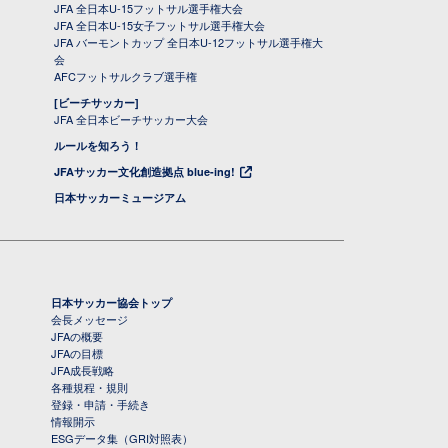
JFA 全日本U-15フットサル選手権大会
JFA 全日本U-15女子フットサル選手権大会
JFA バーモントカップ 全日本U-12フットサル選手権大
会
AFCフットサルクラブ選手権
[ビーチサッカー]
JFA 全日本ビーチサッカー大会
ルールを知ろう！
JFAサッカー文化創造拠点 blue-ing!
日本サッカーミュージアム
日本サッカー協会トップ
会長メッセージ
JFAの概要
JFAの目標
JFA成長戦略
各種規程・規則
登録・申請・手続き
情報開示
ESGデータ集（GRI対照表）