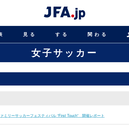
表
見る
する
関わる
女子サッカー
y Disney ファミリーサッカーフェスティバル “First Touch” 開催レポート