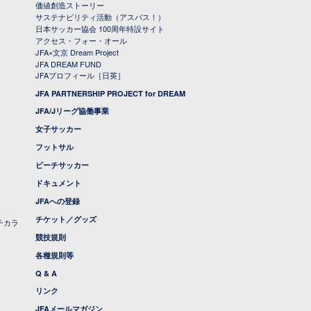
価値創造ストーリー
サステナビリティ活動（アスパス！）
日本サッカー協会 100周年特設サイト
アクセス・フォー・オール
JFA×文京 Dream Project
JFA DREAM FUND
JFAプロフィール［日英］
JFA PARTNERSHIP PROJECT for DREAM
JFA/Jリーグ協働事業
女子サッカー
フットサル
ビーチサッカー
ドキュメント
JFAへの登録
チケット／グッズ
チカラ
競技規則
各種規則等
Q & A
リンク
JFAメールマガジン