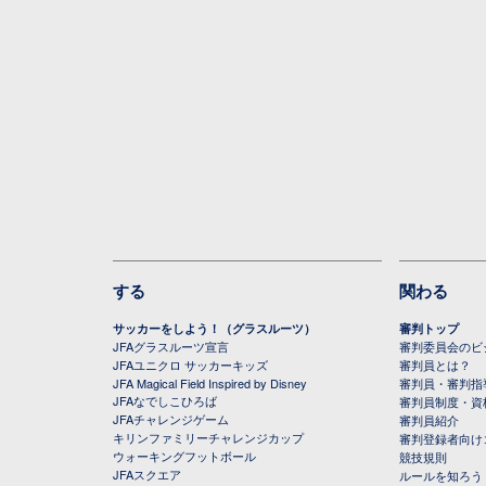
する
関わる
サッカーをしよう！（グラスルーツ）
審判トップ
JFAグラスルーツ宣言
審判委員会のビジ
JFAユニクロ サッカーキッズ
審判員とは？
JFA Magical Field Inspired by Disney
審判員・審判指
JFAなでしこひろば
審判員制度・資
JFAチャレンジゲーム
審判員紹介
キリンファミリーチャレンジカップ
審判登録者向け
ウォーキングフットボール
競技規則
JFAスクエア
ルールを知ろう