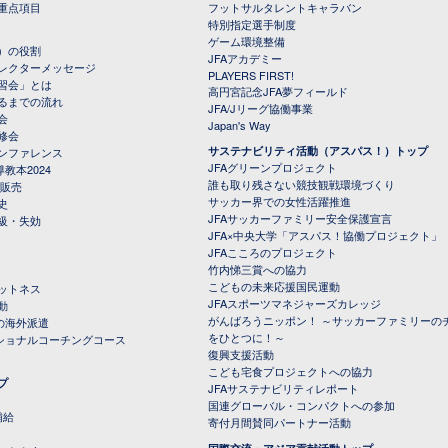
重点項目
フットサルタレントキャラバン
特別指定選手制度
ゲーム環境整備
）の役割
JFAアカデミー
レクターメッセージ
PLAYERS FIRST!
習会」とは
高円宮記念JFA夢フィールド
るまでの流れ
JFA/Jリーグ協働事業
会
Japan's Way
修会
サステナビリティ活動（アスパス！）トップ
ンファレンス
JFAグリーンプロジェクト
教本2024
誰も取り残さない競技観戦環境づくり
 販売
サッカー界での女性活躍推進
史
JFAサッカーファミリー安全保護宣言
級・失効
JFA×中央大学「アスパス！協働プロジェクト」
JFAこころのプロジェクト
竹内悌三賞への協力
こどもの未来応援国民運動
ットネス
JFAスポーツマネジャーズカレッジ
動
がんばろうニッポン！ ～サッカーファミリーの
の海外派遣
をひとつに！～
ナショナルコーチングコース
復興支援活動
こども宅食プロジェクトへの協力
プ
JFAサステナビリティレポート
（PDFファイル）
国連グローバル・コンパクトへの参加
補給
寄付月間賛同パートナー活動