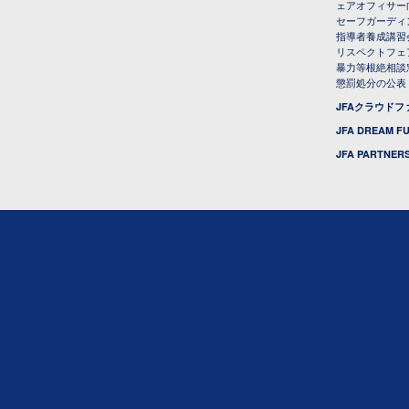
ェアオフィサー
セーフガーディ
指導者養成講習
リスペクトフェ
暴力等根絶相談
懲罰処分の公表
JFAクラウド
JFA DREAM F
JFA PARTNERS