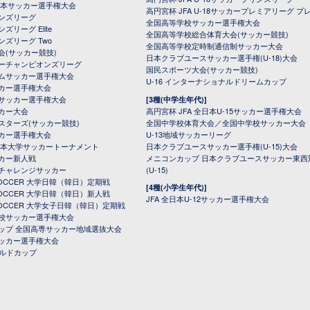
全日本サッカー選手権大会
高円宮杯 JFA U-18サッカープレミアリーグ プ
オンズリーグ
全国高等学校サッカー選手権大会
ズリーグ Elite
全国高等学校総合体育大会(サッカー競技)
ンズリーグ Two
全国高等学校定時制通信制サッカー大会
会(サッカー競技)
日本クラブユースサッカー選手権(U-18)大会
ーチャンピオンズリーグ
国民スポーツ大会(サッカー競技)
ムサッカー選手権大会
U-16 インターナショナルドリームカップ
カー選手権大会
サッカー選手権大会
[3種(中学生年代)]
カー大会
高円宮杯 JFA 全日本U-15サッカー選手権大会
スターズ(サッカー競技)
全国中学校体育大会／全国中学校サッカー大会
カー選手権大会
U-13地域サッカーリーグ
日本大学サッカートーナメント
日本クラブユースサッカー選手権(U-15)大会
カー新人戦
メニコンカップ 日本クラブユースサッカー東西
チャレンジサッカー
(U-15)
 SOCCER 大学日韓（韓日）定期戦
[4種(小学生年代)]
 SOCCER 大学日韓（韓日）新人戦
JFA 全日本U-12サッカー選手権大会
 SOCCER 大学女子日韓（韓日）定期戦
校サッカー選手権大会
ップ 全国高専サッカー地域選抜大会
ッカー選手権大会
ールドカップ