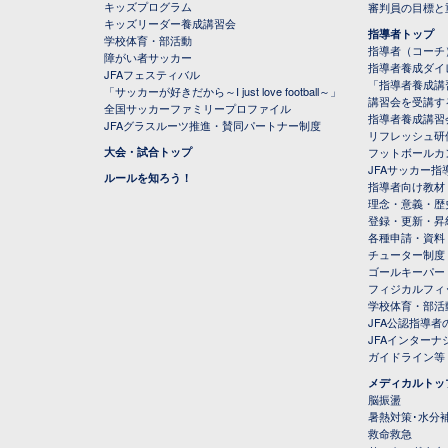
キッズプログラム
審判員の目標と
キッズリーダー養成講習会
指導者トップ
学校体育・部活動
指導者（コーチ
障がい者サッカー
指導者養成ダイ
JFAフェスティバル
「指導者養成講
「サッカーが好きだから～I just love football～」
講習会を受講す
全国サッカーファミリープロファイル
指導者養成講習
JFAグラスルーツ推進・賛同パートナー制度
リフレッシュ研
大会・試合トップ
フットボールカ
JFAサッカー指導
ルールを知ろう！
指導者向け教材
理念・意義・歴
登録・更新・昇
各種申請・資料
チューター制度
ゴールキーパー
フィジカルフィ
学校体育・部活
JFA公認指導者
JFAインター
ガイドライン等
メディカルトッ
脳振盪
暑熱対策･水分
救命救急