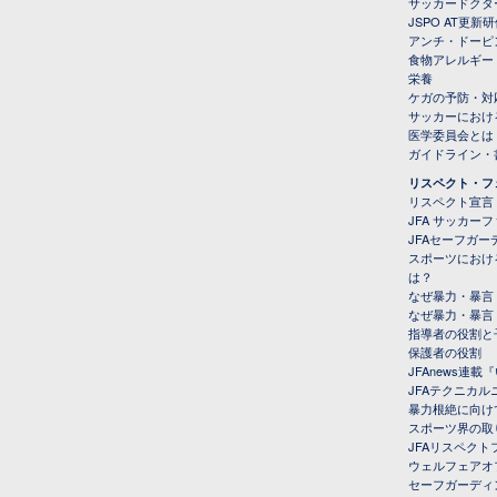
サッカードクタ
JSPO AT更新
アンチ・ドーピ
食物アレルギー
栄養
ケガの予防・対
サッカーにおけ
医学委員会とは
ガイドライン・書
リスペクト・フ
リスペクト宣言
JFA サッカー
JFAセーフガ
スポーツにおけ
は？
なぜ暴力・暴言
なぜ暴力・暴言
指導者の役割と
保護者の役割
JFAnews連
JFAテクニカ
暴力根絶に向け
スポーツ界の取
JFAリスペク
ウェルフェアオ
セーフガーディ