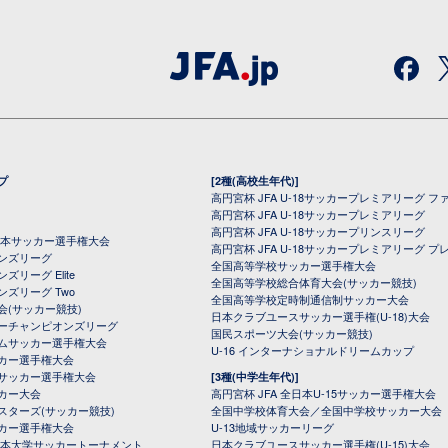
プ
[2種(高校生年代)]
高円宮杯 JFA U-18サッカープレミアリーグ フ
高円宮杯 JFA U-18サッカープレミアリーグ
高円宮杯 JFA U-18サッカープリンスリーグ
全日本サッカー選手権大会
高円宮杯 JFA U-18サッカープレミアリーグ プ
オンズリーグ
全国高等学校サッカー選手権大会
ズリーグ Elite
全国高等学校総合体育大会(サッカー競技)
ンズリーグ Two
全国高等学校定時制通信制サッカー大会
会(サッカー競技)
日本クラブユースサッカー選手権(U-18)大会
ーチャンピオンズリーグ
国民スポーツ大会(サッカー競技)
ムサッカー選手権大会
U-16 インターナショナルドリームカップ
カー選手権大会
サッカー選手権大会
[3種(中学生年代)]
カー大会
高円宮杯 JFA 全日本U-15サッカー選手権大会
スターズ(サッカー競技)
全国中学校体育大会／全国中学校サッカー大会
カー選手権大会
U-13地域サッカーリーグ
日本大学サッカートーナメント
日本クラブユースサッカー選手権(U-15)大会