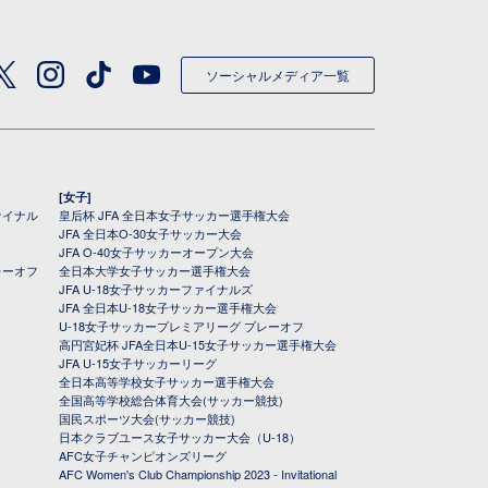
ソーシャルメディア一覧
[女子]
ァイナル
皇后杯 JFA 全日本女子サッカー選手権大会
JFA 全日本O-30女子サッカー大会
JFA O-40女子サッカーオープン大会
レーオフ
全日本大学女子サッカー選手権大会
JFA U-18女子サッカーファイナルズ
JFA 全日本U-18女子サッカー選手権大会
U-18女子サッカープレミアリーグ プレーオフ
高円宮妃杯 JFA全日本U-15女子サッカー選手権大会
JFA U-15女子サッカーリーグ
全日本高等学校女子サッカー選手権大会
全国高等学校総合体育大会(サッカー競技)
国民スポーツ大会(サッカー競技)
日本クラブユース女子サッカー大会（U-18）
AFC女子チャンピオンズリーグ
AFC Women's Club Championship 2023 - Invitational