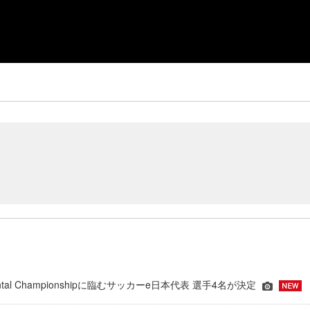
inental Championshipに臨むサッカーe日本代表 選手4名が決定