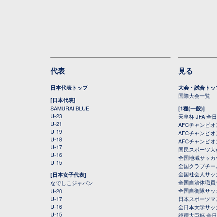
代表
見る
日本代表トップ
大会・試合トッ
国際大会一覧
[日本代表]
SAMURAI BLUE
[1種(一般)]
U-23
天皇杯 JFA 
U-21
AFCチャンピ
U-19
AFCチャンピオン
U-18
AFCチャンピオ
U-17
国民スポーツ大
U-16
全国地域サッカ
U-15
全国クラブチー
全国社会人サッ
[日本女子代表]
全国自治体職員
なでしこジャパン
全国自衛隊サッ
U-20
U-17
日本スポーツマ
U-16
全日本大学サッ
U-15
総理大臣杯 全