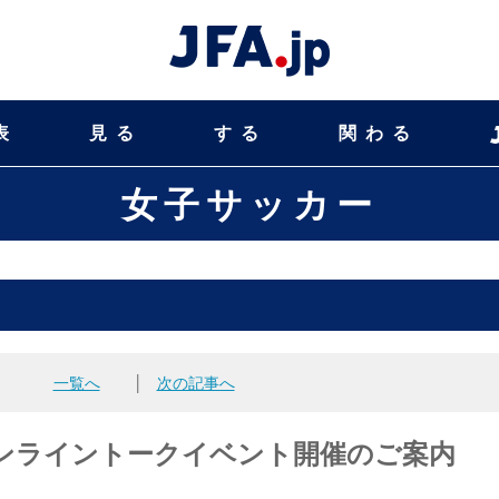
表
見る
する
関わる
女子サッカー
一覧へ
│
次の記事へ
 オンライントークイベント開催のご案内