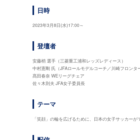
日時
2023年3月8日(水)17:00～
登壇者
安藤梢 選手（三菱重工浦和レッズレディース）
中村憲剛 氏（JFAロールモデルコーチ／川崎フロンターレ Fronta
髙田春奈 WEリーグチェア
佐々木則夫 JFA女子委員長
テーマ
「笑顔」の輪を広げるために、日本の女子サッカーが
配信