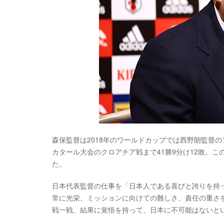
森保監督は2018年のワールドカップでは西野朗監督
カタール大会のクロアチア戦まで41勝9分け12敗。この
た。
日本代表監督の仕事を「日本人である喜びと誇りを持
常に光栄。ミッションに向けての難しさ、責任の重さ
戦一戦、結果に覚悟を持って、日本に不可能はないと