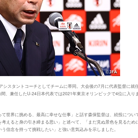
のアシスタントコーチとしてチームに帯同。大会後の7月に代表監督に就
間、兼任したU-24日本代表では2021年東京オリンピックで4位に入り
って世界に挑める、最高に幸せな仕事」と話す森保監督は、続投につい
を考えると身の引き締まる思い」と述べて、「まだ見ぬ景色を見るため
いう信念を持って挑戦したい」と強い意気込みを示しました。