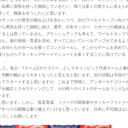
、結果に覚悟を持って挑戦していきたい。我々は多くの皆さんに支えら
持って、職責を全うしたいと思います。
本サッカーの歴史の積み上げを生かしつつ、次のワールドカップへ向け
がら勇気を持って挑戦し続け、選手、日本サッカー、スポーツの価値を
するとは思っていません。ブラッシュアップも考えて、ワールドカップ
せん。個の発掘・育成を含め、すべてにおいてレベルアップができるよ
も自分たちがボールを握ってコントロールし、そこからゲームを決めて
握りながらアタッキングサードでシュートを多くすることに長けている
した。私が「1チーム2カテゴリー」としてオリンピック代表チームと兼
、判断の幅がより大きくなったと言えると思います。次の活動は今回の
ってスタートすると思いますが、これまで同様に、アンダーカテゴリー
手を幅広くスカウティングして、その時々のベストのチームをつくりな
います。
と思います。しかし、普及育成、Ｊリーグの関係者やサッカーファミリ
ずすべての困難は乗り越えていけると思っています。日本に不可能はな
よろしくお願いします。