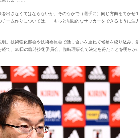
果を出さなくてはならないが、そのなかで（選手に）同じ方向を向かせ
のチーム作りについては、「もっと能動的なサッカーをできるように注
説明。技術強化部会や技術委員会で話し合いを重ねて候補を絞り込み、
を経て、28日の臨時技術委員会、臨時理事会で決定を得たことを明らか