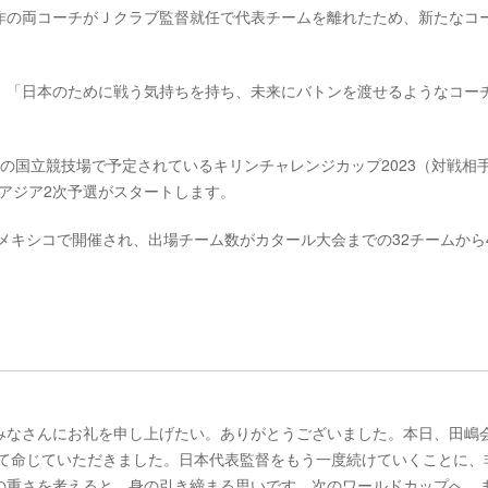
作の両コーチがＪクラブ監督就任で代表チームを離れたため、新たなコ
、「日本のために戦う気持ちを持ち、未来にバトンを渡せるようなコー
東京の国立競技場で予定されているキリンチャレンジカップ2023（対戦相
たアジア2次予選がスタートします。
メキシコで開催され、出場チーム数がカタール大会までの32チームから
みなさんにお礼を申し上げたい。ありがとうございました。本日、田嶋
めて命じていただきました。日本代表監督をもう一度続けていくことに、
の重さを考えると、身の引き締まる思いです。次のワールドカップへ、