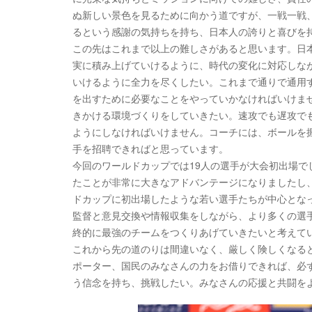
ぬ新しい景色を見るために向かう道ですが、一戦一戦
るという感謝の気持ちを持ち、日本人の誇りと喜びを
この先はこれまで以上の難しさがあると思います。日
実に積み上げていけるように、時代の変化に対応しな
いけるように全力を尽くしたい。これまで通りで通用
を出すために必要なことをやっていかなければいけま
きかける環境づくりをしていきたい。速攻でも遅攻で
ようにしなければいけません。コーチには、ボールを
手を招聘できればと思っています。
今回のワールドカップでは19人の選手が大会初出場で
たことが非常に大きなアドバンテージになりましたし
ドカップに初出場したような若い選手たちが中心とな
監督と意見交換や情報収集をしながら、より多くの選
終的に最強のチームをつくりあげていきたいと考えて
これから先の道のりは間違いなく、厳しく険しくなる
ポーター、国民のみなさんの力をお借りできれば、必
う信念を持ち、挑戦したい。みなさんの応援と共闘を