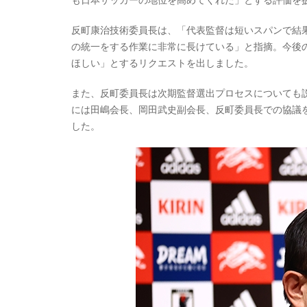
反町康治技術委員長は、「代表監督は短いスパンで結
の統一をする作業に非常に長けている」と指摘。今後
ほしい」とするリクエストを出しました。
また、反町委員長は次期監督選出プロセスについても
には田嶋会長、岡田武史副会長、反町委員長での協議
した。