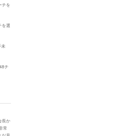
ーチを
チを選
手未
48チ
会長か
非常
まだ見