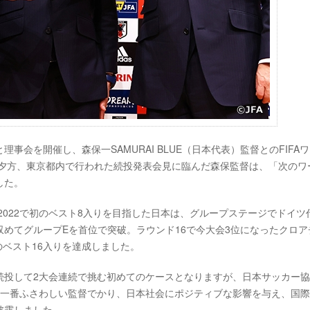
理事会を開催し、森保一SAMURAI BLUE（日本代表）監督とのFIFA
日夕方、東京都内で行われた続投発表会見に臨んだ森保監督は、「次のワ
した。
ル2022で初のベスト8入りを目指した日本は、グループステージでドイツ
めてグループEを首位で突破。ラウンド16で今大会3位になったクロア
のベスト16入りを達成しました。
続投して2大会連続で挑む初めてのケースとなりますが、日本サッカー
に一番ふさわしい監督でかり、日本社会にポジティブな影響を与え、国
披露しました。