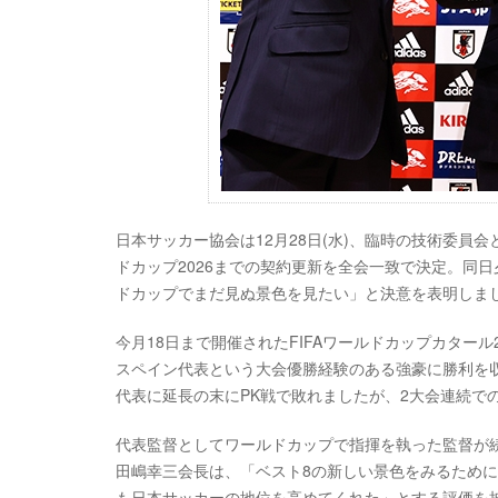
日本サッカー協会は12月28日(水)、臨時の技術委員会と
ドカップ2026までの契約更新を全会一致で決定。同
ドカップでまだ見ぬ景色を見たい」と決意を表明しま
今月18日まで開催されたFIFAワールドカップカター
スペイン代表という大会優勝経験のある強豪に勝利を収
代表に延長の末にPK戦で敗れましたが、2大会連続で
代表監督としてワールドカップで指揮を執った監督が
田嶋幸三会長は、「ベスト8の新しい景色をみるため
も日本サッカーの地位を高めてくれた」とする評価を