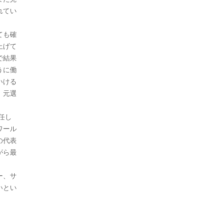
れてい
ても確
上げて
で結果
うに働
いける
、元選
任し
ワール
の代表
がら最
ー、サ
いとい