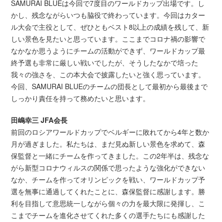
SAMURAI BLUEは今回で7度目のワールドカップ出場です。し
かし、残念ながらいつも脇役で終わっています。今回はカター
ル大会で主役として、ぜひともベスト8以上の成績を残して、新
しい景色を見たいと思っています。ここまでコロナ禍の影響で
なかなか思うようにチームの活動ができず、ワールドカップ最
終予選も非常に厳しい戦いでしたが、そうしたなかで培った
我々の強さを、この本大会で披露したいと強く思っています。
今回、SAMURAI BLUEのチームの団長として最初から最後まで
しっかり責任を持って務めたいと思います。
田嶋幸三 JFA会長
前回のロシアワールドカップでベルギーに敗れてから4年と数か
月が過ぎました。私たちは、まだ見ぬ新しい景色を求めて、森
保監督と一緒にチームを作ってきました。この2年半は、残念な
がら新型コロナウィルスの関係で思ったような強化ができない
なか、チームを作ってオリンピックを戦い、ワールドカップ予
選を無事に通過してくれたことに、森保監督に感謝します。勝
利を目指して意思統一しながら個々の力を最大限に発揮し、こ
こまでチームを進化させてくれた多くの選手たちにも感謝した