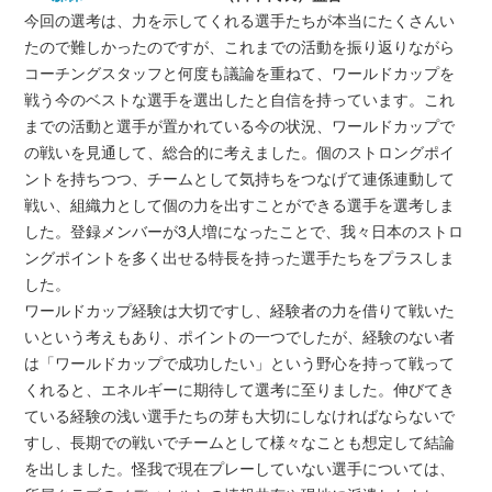
今回の選考は、力を示してくれる選手たちが本当にたくさんい
たので難しかったのですが、これまでの活動を振り返りながら
コーチングスタッフと何度も議論を重ねて、ワールドカップを
戦う今のベストな選手を選出したと自信を持っています。これ
までの活動と選手が置かれている今の状況、ワールドカップで
の戦いを見通して、総合的に考えました。個のストロングポイ
ントを持ちつつ、チームとして気持ちをつなげて連係連動して
戦い、組織力として個の力を出すことができる選手を選考しま
した。登録メンバーが3人増になったことで、我々日本のストロ
ングポイントを多く出せる特長を持った選手たちをプラスしま
した。
ワールドカップ経験は大切ですし、経験者の力を借りて戦いた
いという考えもあり、ポイントの一つでしたが、経験のない者
は「ワールドカップで成功したい」という野心を持って戦って
くれると、エネルギーに期待して選考に至りました。伸びてき
ている経験の浅い選手たちの芽も大切にしなければならないで
すし、長期での戦いでチームとして様々なことも想定して結論
を出しました。怪我で現在プレーしていない選手については、