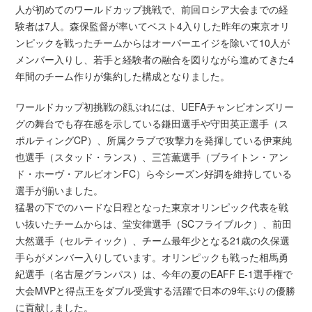
人が初めてのワールドカップ挑戦で、前回ロシア大会までの経
験者は7人。森保監督が率いてベスト4入りした昨年の東京オリ
ンピックを戦ったチームからはオーバーエイジを除いて10人が
メンバー入りし、若手と経験者の融合を図りながら進めてきた4
年間のチーム作りが集約した構成となりました。
ワールドカップ初挑戦の顔ぶれには、UEFAチャンピオンズリー
グの舞台でも存在感を示している鎌田選手や守田英正選手（ス
ポルティングCP）、所属クラブで攻撃力を発揮している伊東純
也選手（スタッド・ランス）、三笘薫選手（ブライトン・アン
ド・ホーヴ・アルビオンFC）ら今シーズン好調を維持している
選手が揃いました。
猛暑の下でのハードな日程となった東京オリンピック代表を戦
い抜いたチームからは、堂安律選手（SCフライブルク）、前田
大然選手（セルティック）、チーム最年少となる21歳の久保選
手らがメンバー入りしています。オリンピックも戦った相馬勇
紀選手（名古屋グランパス）は、今年の夏のEAFF E-1選手権で
大会MVPと得点王をダブル受賞する活躍で日本の9年ぶりの優勝
に貢献しました。