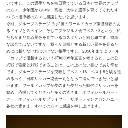
いですし、この選手たちを毎日育てている日本と世界のクラブ
の方々、少年団から中学、高校、大学と選手を育ててくれたす
べての指導者の方々に感謝したいと思います。
今回、グループステージでは2度のワールドカップ優勝経験のあ
るドイツとスペイン、そしてブラジル大会でベスト8という、私
たちがまだ見ぬ景色を見ているコスタリカと同じ組です。簡単
な試合ではないですが、我々が目標とする新しい景色を見るた
めには勝たなければいけない相手ですし、2050年までにワール
ドカップで優勝するというJFA2005年宣言を考えると、この公
式戦で強豪と対戦できることは、この上のない喜びであり幸せ
です。グループステージを突破してベスト16、ベスト8と駒を進
めるべく、日本サッカー協会一丸となって進んでいきたいと思
います。ワールドカップが夢のまた夢だった時代にサッカーを
始め、応援してくださった多くの皆さま、オフィシャルパート
ナー、オフィシャルサプライヤー、サポーティングカンパニー
各社の皆さま、すべての方々に感謝を申し上げます。