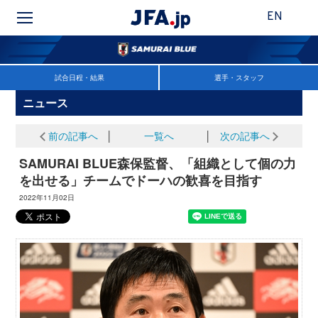
EN
試合日程・結果
選手・スタッフ
ニュース
前の記事へ
│
一覧へ
│
次の記事へ
SAMURAI BLUE森保監督、「組織として個の力
を出せる」チームでドーハの歓喜を目指す
2022年11月02日