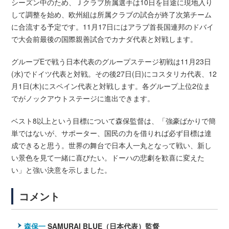
シーズン中のため、Ｊクラブ所属選手は10日を目途に現地入り
して調整を始め、欧州組は所属クラブの試合が終了次第チーム
に合流する予定です。11月17日にはアラブ首長国連邦のドバイ
で大会前最後の国際親善試合でカナダ代表と対戦します。
グループEで戦う日本代表のグループステージ初戦は11月23日
(水)でドイツ代表と対戦。その後27日(日)にコスタリカ代表、12
月1日(木)にスペイン代表と対戦します。各グループ上位2位ま
でがノックアウトステージに進出できます。
ベスト8以上という目標について森保監督は、「強豪ばかりで簡
単ではないが、サポーター、国民の力を借りれば必ず目標は達
成できると思う。世界の舞台で日本人一丸となって戦い、新し
い景色を見て一緒に喜びたい。ドーハの悲劇を歓喜に変えた
い」と強い決意を示しました。
コメント
森保一
SAMURAI BLUE（日本代表）監督