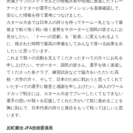
所属クラブのメディカルとの情報共有や現地に派遣したトレー
ナーとドクターが選手たちのコンディションを直接確認して、
安心した情報を得て選考につなげました。
カタール大会では日本人の誇りを持ってチーム一丸となって最
後まで粘り強く戦い抜く姿勢をサポーターと国民の皆さんにお
見せしたい。「ドーハの悲劇」を「歓喜」に変えられるよう
に、残された時間で最高の準備をしてみんなで喜べる結果を出
したいと思っています。
これまで我々の活動を支えてくださったすべての方々にお礼を
申し上げたい。サポーター、国民の皆さん、選手を快く派遣し
てくださった各クラブ、練習試合などで協力をいただいた高
校・大学の方々、そして、日本のために戦おうと思ってくれて
いたすべての選手に敬意と感謝を申し上げたい。26人のワール
ドカップ戦士には、カタール大会でプレーしたくてもできない
選手の思いや我々を応援してくれた方がいて前に進めることを
胸に刻んで、日本代表の誇りと責任をもって戦ってほしいと思
います。
反町康治 JFA技術委員長