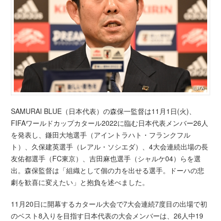
SAMURAI BLUE（日本代表）の森保一監督は11月1日(火)、
FIFAワールドカップカタール2022に臨む日本代表メンバー26人
を発表し、鎌田大地選手（アイントラハト・フランクフル
ト）、久保建英選手（レアル・ソシエダ）、4大会連続出場の長
友佑都選手（FC東京）、吉田麻也選手（シャルケ04）らを選
出。森保監督は「組織として個の力を出せる選手。ドーハの悲
劇を歓喜に変えたい」と抱負を述べました。
11月20日に開幕するカタール大会で7大会連続7度目の出場で初
のベスト8入りを目指す日本代表の大会メンバーは、26人中19