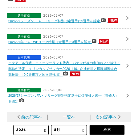
選手育成
2026/08/07
2026/27シーズン JFA・Ｊリーグ特別指定選手に9選手を認定
選手育成
2026/08/07
2026/27年JFA・WEリーグ特別指定選手に3選手を認定
日本代表
2026/08/07
エクアドル代表、ニュージーランド代表、パナマ代表の参加および放送／
配信が決定 キリンカップサッカー2026（10.1＠神奈川／横浜国際総合
競技場、10.5＠東京／国立競技場）
選手育成
2026/08/06
2026/27シーズン JFA・Ｊリーグ特別指定選手に佐藤柚太選手（専修大）
を認定
前の記事へ
│
一覧へ
│
次の記事へ