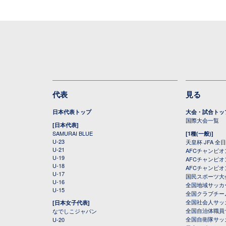
代表
見る
日本代表トップ
大会・試合トッ
国際大会一覧
[日本代表]
SAMURAI BLUE
[1種(一般)]
U-23
天皇杯 JFA 
U-21
AFCチャンピ
U-19
AFCチャンピオン
U-18
AFCチャンピオ
U-17
国民スポーツ大
U-16
全国地域サッカ
U-15
全国クラブチー
全国社会人サッ
[日本女子代表]
全国自治体職員
なでしこジャパン
全国自衛隊サッ
U-20