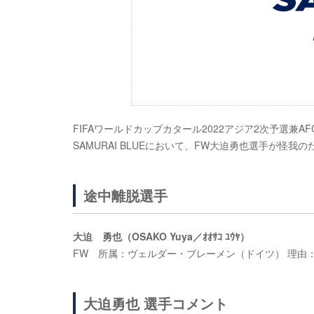
FIFAワールドカップカタール2022アジア2次予選兼A
SAMURAI BLUEにおいて、FW大迫勇也選手が怪
途中離脱選手
大迫 勇也（OSAKO Yuya／ｵｵｻｺ ﾕｳﾔ）
FW 所属：ヴェルダー・ブレーメン（ドイツ） 理由
大迫勇也 選手コメント