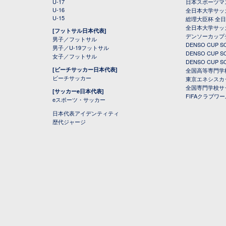
U-17
日本スポーツマ
U-16
全日本大学サッ
U-15
総理大臣杯 全
全日本大学サッ
[フットサル日本代表]
デンソーカップ
男子／フットサル
DENSO CUP
男子／U-19フットサル
DENSO CUP
女子／フットサル
DENSO CUP
[ビーチサッカー日本代表]
全国高等専門学
ビーチサッカー
東京エネシスカ
全国専門学校サ
[サッカーe日本代表]
FIFAクラブワ
eスポーツ・サッカー
日本代表アイデンティティ
歴代ジャージ