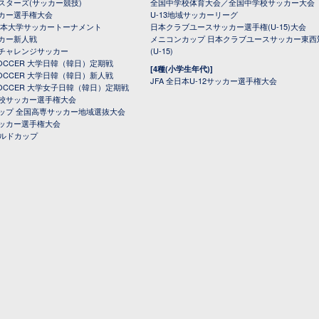
スターズ(サッカー競技)
全国中学校体育大会／全国中学校サッカー大会
カー選手権大会
U-13地域サッカーリーグ
日本大学サッカートーナメント
日本クラブユースサッカー選手権(U-15)大会
カー新人戦
メニコンカップ 日本クラブユースサッカー東西
チャレンジサッカー
(U-15)
 SOCCER 大学日韓（韓日）定期戦
[4種(小学生年代)]
 SOCCER 大学日韓（韓日）新人戦
JFA 全日本U-12サッカー選手権大会
 SOCCER 大学女子日韓（韓日）定期戦
校サッカー選手権大会
ップ 全国高専サッカー地域選抜大会
ッカー選手権大会
ールドカップ