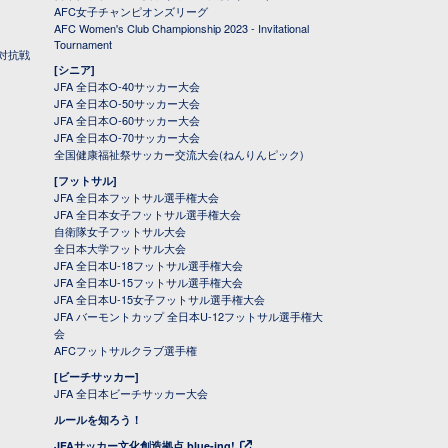
AFC女子チャンピオンズリーグ
AFC Women's Club Championship 2023 - Invitational
Tournament
対抗戦
[シニア]
JFA 全日本O-40サッカー大会
JFA 全日本O-50サッカー大会
JFA 全日本O-60サッカー大会
JFA 全日本O-70サッカー大会
全国健康福祉祭サッカー交流大会(ねんりんピック)
[フットサル]
JFA 全日本フットサル選手権大会
JFA 全日本女子フットサル選手権大会
自衛隊女子フットサル大会
全日本大学フットサル大会
JFA 全日本U-18フットサル選手権大会
JFA 全日本U-15フットサル選手権大会
JFA 全日本U-15女子フットサル選手権大会
JFA バーモントカップ 全日本U-12フットサル選手権大
会
AFCフットサルクラブ選手権
[ビーチサッカー]
JFA 全日本ビーチサッカー大会
ルールを知ろう！
JFAサッカー文化創造拠点 blue-ing!