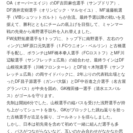
OA（オーバーエイジ）のDF吉田麻也選手（サンプドリア）、
DF酒井宏樹選手（オリンピック・マルセイユ）、MF遠藤航選
手（VfBシュツットガルト）らが合流。最終予選以降の戦いを見
据えて、勝利とともにチームの底上げを目指して、ミャンマー
戦の先発から南野選手以外を入れ替えました。
FW浅野拓磨選手を1トップに、トップ下に南野選手、左右のウ
ィングにMF原口元気選手（1.FCウニオン・ベルリン）と古橋選
手を配し、ボランチはMF橋本拳人選手（FCロストフ）とMF川
辺駿選手（サンフレッチェ広島）の組合わせ。最終ラインはDF
山根視来選手（川崎フロンターレ）とDF佐々木翔選手（サンフ
レッチェ広島）の両サイドバックに、2年ぶりの代表戦出場とな
ったDF昌子源選手（ガンバ大阪）とDF中谷進之介選手（名古屋
グランパス）が中央を固め、GK権田修一選手（清水エスパル
ス）がゴールを守ります。
先制は開始6分でした。山根選手の縦パスを受けた浅野選手が持
ち上がってシュートを放ち、GKがブロックした跳ね返りを拾っ
た古橋選手が左足を振り、ゴールネットを揺らしました。
しかし、日本は初先発を含めて初めて一緒に組んだ選手も多
く、パスがつながらないなど、互いのかみ合わせがなかなか思