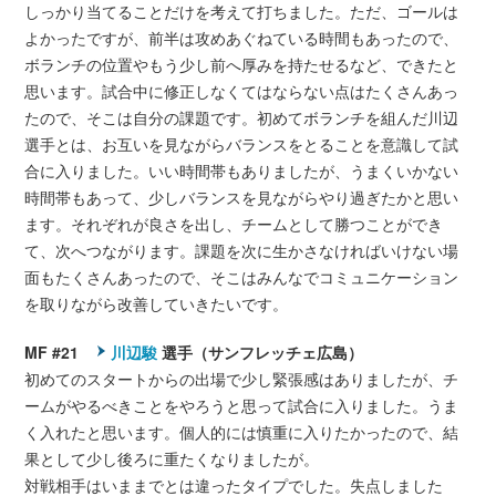
しっかり当てることだけを考えて打ちました。ただ、ゴールは
よかったですが、前半は攻めあぐねている時間もあったので、
ボランチの位置やもう少し前へ厚みを持たせるなど、できたと
思います。試合中に修正しなくてはならない点はたくさんあっ
たので、そこは自分の課題です。初めてボランチを組んだ川辺
選手とは、お互いを見ながらバランスをとることを意識して試
合に入りました。いい時間帯もありましたが、うまくいかない
時間帯もあって、少しバランスを見ながらやり過ぎたかと思い
ます。それぞれが良さを出し、チームとして勝つことができ
て、次へつながります。課題を次に生かさなければいけない場
面もたくさんあったので、そこはみんなでコミュニケーション
を取りながら改善していきたいです。
MF #21
川辺駿
選手（サンフレッチェ広島）
初めてのスタートからの出場で少し緊張感はありましたが、チ
ームがやるべきことをやろうと思って試合に入りました。うま
く入れたと思います。個人的には慎重に入りたかったので、結
果として少し後ろに重たくなりましたが。
対戦相手はいままでとは違ったタイプでした。失点しました