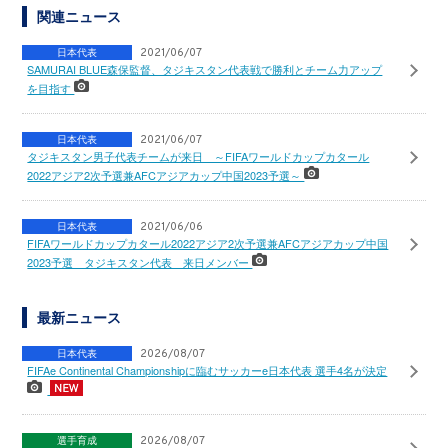
関連ニュース
日本代表
2021/06/07
SAMURAI BLUE森保監督、タジキスタン代表戦で勝利とチーム力アップ
を目指す
日本代表
2021/06/07
タジキスタン男子代表チームが来日 ～FIFAワールドカップカタール
2022アジア2次予選兼AFCアジアカップ中国2023予選～
日本代表
2021/06/06
FIFAワールドカップカタール2022アジア2次予選兼AFCアジアカップ中国
2023予選 タジキスタン代表 来日メンバー
最新ニュース
日本代表
2026/08/07
FIFAe Continental Championshipに臨むサッカーe日本代表 選手4名が決定
選手育成
2026/08/07