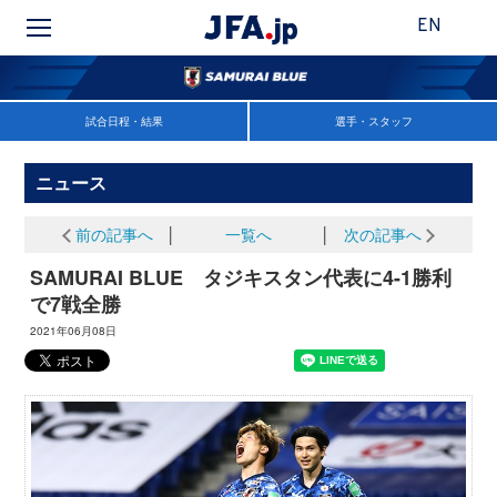
EN
試合日程・結果
選手・スタッフ
ニュース
前の記事へ
│
一覧へ
│
次の記事へ
SAMURAI BLUE タジキスタン代表に4-1勝利
で7戦全勝
2021年06月08日