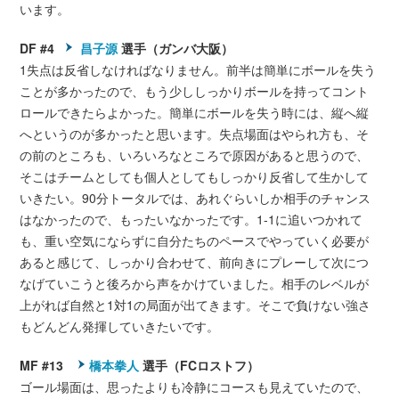
います。
DF #4
昌子源
選手（ガンバ大阪）
1失点は反省しなければなりません。前半は簡単にボールを失う
ことが多かったので、もう少ししっかりボールを持ってコント
ロールできたらよかった。簡単にボールを失う時には、縦へ縦
へというのが多かったと思います。失点場面はやられ方も、そ
の前のところも、いろいろなところで原因があると思うので、
そこはチームとしても個人としてもしっかり反省して生かして
いきたい。90分トータルでは、あれぐらいしか相手のチャンス
はなかったので、もったいなかったです。1-1に追いつかれて
も、重い空気にならずに自分たちのペースでやっていく必要が
あると感じて、しっかり合わせて、前向きにプレーして次につ
なげていこうと後ろから声をかけていました。相手のレベルが
上がれば自然と1対1の局面が出てきます。そこで負けない強さ
もどんどん発揮していきたいです。
MF #13
橋本拳人
選手（FCロストフ）
ゴール場面は、思ったよりも冷静にコースも見えていたので、