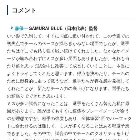
コメント
森保一
SAMURAI BLUE（日本代表）監督
いい形で先制して、すぐに同点に追い付かれて、この予選での
初失点でチームのペースが揺らぎかねない場面でしたが、選手
たちはそこでも粘り強く戦い続けてくれました。なかなかイメ
ージが噛み合わずにミスが多い局面もありましたが、それも当
たり前と思って試合中に改善して成長していくことに、本当に
よくトライしてくれたと思います。得点を決めたり、チームの
ために献身的に走って戦うなど、選手たちが存在感を発揮して
くれたことが、新たなチーム力の底上げになります。選手たち
の頑張りでできたと思います。
ミスが多い試合になったことは、選手をたくさん替えた私に原
因があります。誰が出てもすぐに連係やプレーイメージが合う
のが理想ですが、相手の強度もあり、全体練習1回でパーフェク
トに合わせるのは難しく、ミスが多くなることはある程度予想
できました。その中で、試合の中でチームのクオリティを上げ