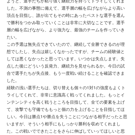
ようと、選手たちが粘り強く継続力を持ってトライしてくれま
した。不測の事態に備えて、選手層の幅を広げながらより高い
頂点を目指し、誰が出てもその時にあったベストな選手を選ん
で勝利をつかみ取っていくことは非常に大切なことです。選手
層の幅を広げながら、より強力な、最強のチームを作っていき
たい。
この予選は無失点できていたので、継続して全勝できるのが理
想でしたし、失点は嬉しくなかったですが、チームの経験値と
しては悪くなかったと思っています。いつかは失点します。失
点した後にどういう反発力、継続力を見せられるか。今日の試
合で選手たちが失点後、もう一度戦い続けることを確認できま
した。
経験の浅い選手たちは、切り替えも個々の1対1の強度もよくト
ライしてくれて、非常に意識高く戦ってくれました。もっとイ
ンテンシティを高く戦うところを目指して、全ての要素を上げ
て、攻撃でも守備でももっと個の力を上げることを目指してほ
しい。今日は勝点1や勝点を失うことにつながる相手だったと思
いますが、そういう相手にもしっかり勝利を収めてくれまし
た。この戦いでできたことをさらに伸ばしていってほしいと思