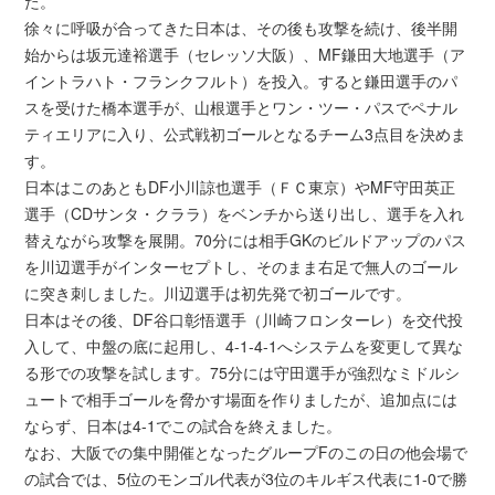
た。
徐々に呼吸が合ってきた日本は、その後も攻撃を続け、後半開
始からは坂元達裕選手（セレッソ大阪）、MF鎌田大地選手（ア
イントラハト・フランクフルト）を投入。すると鎌田選手のパ
スを受けた橋本選手が、山根選手とワン・ツー・パスでペナル
ティエリアに入り、公式戦初ゴールとなるチーム3点目を決めま
す。
日本はこのあともDF小川諒也選手（ＦＣ東京）やMF守田英正
選手（CDサンタ・クララ）をベンチから送り出し、選手を入れ
替えながら攻撃を展開。70分には相手GKのビルドアップのパス
を川辺選手がインターセプトし、そのまま右足で無人のゴール
に突き刺しました。川辺選手は初先発で初ゴールです。
日本はその後、DF谷口彰悟選手（川崎フロンターレ）を交代投
入して、中盤の底に起用し、4-1-4-1へシステムを変更して異な
る形での攻撃を試します。75分には守田選手が強烈なミドルシ
ュートで相手ゴールを脅かす場面を作りましたが、追加点には
ならず、日本は4-1でこの試合を終えました。
なお、大阪での集中開催となったグループFのこの日の他会場で
の試合では、5位のモンゴル代表が3位のキルギス代表に1-0で勝