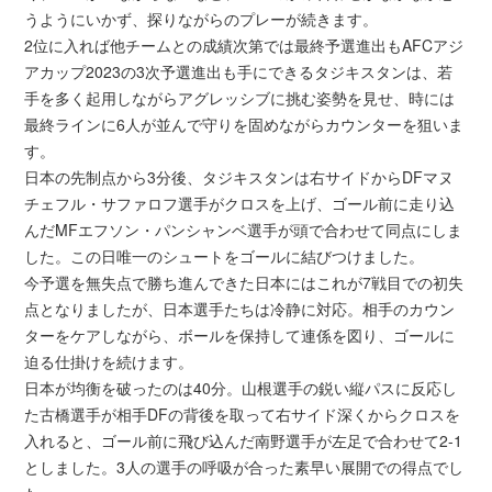
うようにいかず、探りながらのプレーが続きます。
2位に入れば他チームとの成績次第では最終予選進出もAFCアジ
アカップ2023の3次予選進出も手にできるタジキスタンは、若
手を多く起用しながらアグレッシブに挑む姿勢を見せ、時には
最終ラインに6人が並んで守りを固めながらカウンターを狙いま
す。
日本の先制点から3分後、タジキスタンは右サイドからDFマヌ
チェフル・サファロフ選手がクロスを上げ、ゴール前に走り込
んだMFエフソン・パンシャンベ選手が頭で合わせて同点にしま
した。この日唯一のシュートをゴールに結びつけました。
今予選を無失点で勝ち進んできた日本にはこれが7戦目での初失
点となりましたが、日本選手たちは冷静に対応。相手のカウン
ターをケアしながら、ボールを保持して連係を図り、ゴールに
迫る仕掛けを続けます。
日本が均衡を破ったのは40分。山根選手の鋭い縦パスに反応し
た古橋選手が相手DFの背後を取って右サイド深くからクロスを
入れると、ゴール前に飛び込んだ南野選手が左足で合わせて2-1
としました。3人の選手の呼吸が合った素早い展開での得点でし