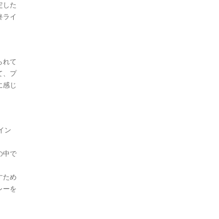
定した
終ライ
られて
て、プ
に感じ
イン
の中で
すため
レーを