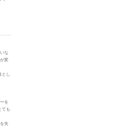
ていな
てが変
性とし
。
レーを
とても
ルを失