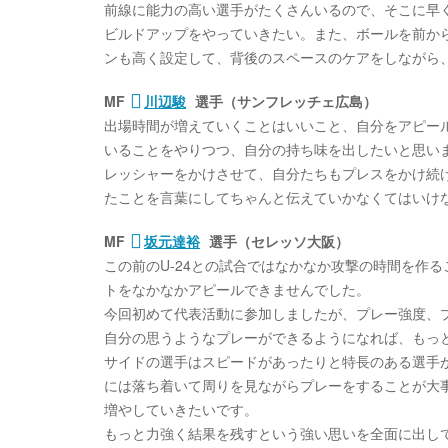
前線に能力の高い選手がたくさんいるので、そこに早
ビルドアップをやっていきたい。また、ボールを前か
ンも高く設定して、背後のスペースのケアをしながら
MF
川辺駿
選手（サンフレッチェ広島）
出場時間が増えていくことはいいこと、自分をアピー
いることをやりつつ、自分の持ち味を出したいと思い
レッシャーをかけさせて、自分たちもプレスをかけ続
たことを言葉にしてちゃんと伝えていかなくてはいけ
MF
坂元達裕
選手（セレッソ大阪）
この前のU-24との試合ではなかなか攻撃の時間を作
トをなかなかアピールできませんでした。
今回初めて代表活動に参加しましたが、プレー強度、
自分の思うようなプレーができるようになれば、もっ
サイドの選手はスピードがあったりと特長のある選手
には落ち着いて周りを見ながらプレーをすることが大
増やしていきたいです。
もっと力強く結果を残すという強い思いを全面に出し