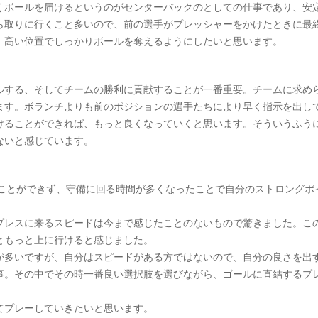
くボールを届けるというのがセンターバックのとしての仕事であり、安
ら取りに行くこと多いので、前の選手がプレッシャーをかけたときに最
、高い位置でしっかりボールを奪えるようにしたいと思います。
ルする、そしてチームの勝利に貢献することが一番重要。チームに求め
ます。ボランチよりも前のポジションの選手たちにより早く指示を出し
けることができれば、もっと良くなっていくと思います。そういうふう
ないと感じています。
ることができず、守備に回る時間が多くなったことで自分のストロングポ
プレスに来るスピードは今まで感じたことのないもので驚きました。こ
ともっと上に行けると感じました。
が多いですが、自分はスピードがある方ではないので、自分の良さを出
事。その中でその時一番良い選択肢を選びながら、ゴールに直結するプ
てプレーしていきたいと思います。