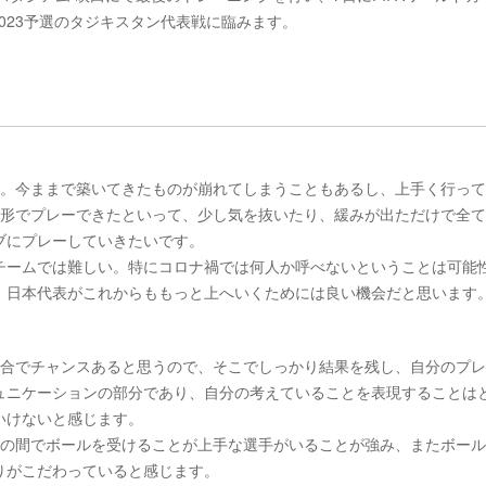
2023予選のタジキスタン代表戦に臨みます。
ー。今ままで築いてきたものが崩れてしまうこともあるし、上手く行っ
い形でプレーできたといって、少し気を抜いたり、緩みが出ただけで全
ブにプレーしていきたいです。
チームでは難しい。特にコロナ禍では何人か呼べないということは可能
、日本代表がこれからももっと上へいくためには良い機会だと思います
試合でチャンスあると思うので、そこでしっかり結果を残し、自分のプ
ュニケーションの部分であり、自分の考えていることを表現することは
いけないと感じます。
手の間でボールを受けることが上手な選手がいることが強み、またボー
りがこだわっていると感じます。