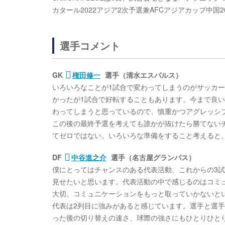
カタール2022アジア2次予選兼AFCアジアカップ中国
選手コメント
GK
権田修一
選手（清水エスパルス）
いろいろなことが1試合で変わってしまうのがサッカ
かったが1試合で好転することもあります。今まで良
わってしまうと思っているので、慎重かつアグレッシ
この後の最終予選を考えても誰かが抜けたら勝てない
てゼロではない。いろいろな準備をすること考えると
DF
中谷進之介
選手（名古屋グランパス）
僕にとってはチャンスのある代表活動、これからの3
見せたいと思います。代表活動の中で感じるのはコミ
大切。コミュニケーションをもっと取っていかないと
代表は2列目に強みがあると感じています。選手と選
った後の切り替えの速さ、球際の強さにもひとりひと