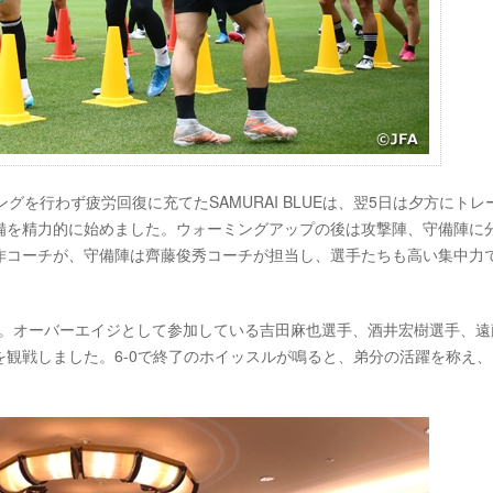
を行わず疲労回復に充てたSAMURAI BLUEは、翌5日は夕方にトレ
備を精力的に始めました。ウォーミングアップの後は攻撃陣、守備陣に
作コーチが、守備陣は齊藤俊秀コーチが担当し、選手たちも高い集中力
応援。オーバーエイジとして参加している吉田麻也選手、酒井宏樹選手、遠
観戦しました。6-0で終了のホイッスルが鳴ると、弟分の活躍を称え、