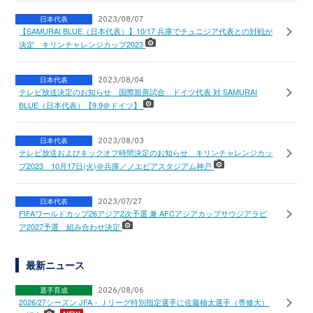
日本代表
2023/08/07
【SAMURAI BLUE（日本代表）】10/17 兵庫でチュニジア代表との対戦が
決定 キリンチャレンジカップ2023
日本代表
2023/08/04
テレビ放送決定のお知らせ 国際親善試合 ドイツ代表 対 SAMURAI
BLUE（日本代表）【9.9＠ドイツ】
日本代表
2023/08/03
テレビ放送およびキックオフ時間決定のお知らせ キリンチャレンジカッ
プ2023 10月17日(火)＠兵庫／ノエビアスタジアム神戸
日本代表
2023/07/27
FIFAワールドカップ26アジア2次予選 兼 AFCアジアカップサウジアラビ
ア2027予選 組み合わせ決定
最新ニュース
選手育成
2026/08/06
2026/27シーズン JFA・Ｊリーグ特別指定選手に佐藤柚太選手（専修大）