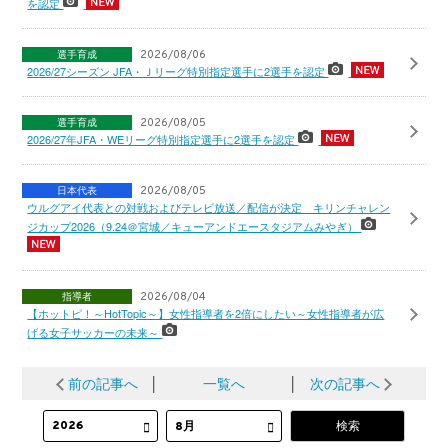
を認定
選手育成
2026/08/06
2026/27シーズン JFA・Ｊリーグ特別指定選手に2選手を認定
選手育成
2026/08/05
2026/27年JFA・WEリーグ特別指定選手に2選手を認定
日本代表
2026/08/05
ウルグアイ代表との対戦およびテレビ放送／配信が決定 キリンチャレン
ジカップ2026（9.24＠宮城／キューアンドエースタジアムみやぎ）
指導者
2026/08/04
【ホットピ！～HotTopic～】女性指導者を2倍にしたい～女性指導者が広
げる女子サッカーの未来～
前の記事へ
│
一覧へ
│
次の記事へ