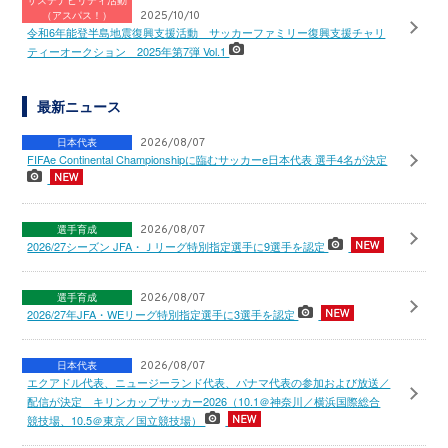
サステナビリティ活動
（アスパス！）
2025/10/10
令和6年能登半島地震復興支援活動 サッカーファミリー復興支援チャリ
ティーオークション 2025年第7弾 Vol.1
最新ニュース
日本代表
2026/08/07
FIFAe Continental Championshipに臨むサッカーe日本代表 選手4名が決定
選手育成
2026/08/07
2026/27シーズン JFA・Ｊリーグ特別指定選手に9選手を認定
選手育成
2026/08/07
2026/27年JFA・WEリーグ特別指定選手に3選手を認定
日本代表
2026/08/07
エクアドル代表、ニュージーランド代表、パナマ代表の参加および放送／
配信が決定 キリンカップサッカー2026（10.1＠神奈川／横浜国際総合
競技場、10.5＠東京／国立競技場）