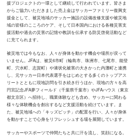
援プロジェクトの一環として継続して行われています。皆さま
からご協力いただきました売上金はサッカーファミリー復興支
援金として、被災地域のサッカー施設の設備改修支援や被災地
域の皆様のこころのケア、そして日本国内における各種災害支
援活動や過去の災害の記憶や教訓を伝承する防災啓発活動など
に充てられます。
被災地では今もなお、人々が身体を動かす機会や場所が戻って
いません。JFAは、被災6市町（輪島市、珠洲市、七尾市、能登
町、穴水町、志賀町）や液状化被害の大きかった内灘町と連携
し、元サッカー日本代表選手をはじめとする多くのトップアス
リートとともに現地訪問を引き続き行うほか、現地の方々を高
円宮記念JFA夢フィールド（千葉県千葉市）やJFAハウス（東京
都文京区）へ招待し、職業体験なども含め、サッカーに関わる
様々な体験機会を創出するなど支援活動を続けています。ま
た、被災地域への「キッズピッチ」の配置を行い、人々が身体
を動かすことで心身をリフレッシュする場を展開しています。
サッカーやスポーツで仲間たちと共に汗を流し、笑顔になる。