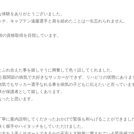
な体験をありがとうございました。
ッチ、キャプテン遠藤選手と肩を組めたことは一生忘れられません。
師の資格取得を目指しています。
とふれ合えた事を嬉しそうに興奮して色々話してくれました。
いう股関節の病気で大好きなサッカーができず、リハビリの状態にありま
病気でもサッカー選手なれる事を病気の子どもに伝えたいと言っていま
事が保護者として嬉しくあります。
なったと思います。
丁寧に案内説明してくださったおかげで緊張も和らげることができまし
快く握手やハイタッチをしていただけました。
の方を上手くサポートできるかの不安と大観衆に囲まれている緊張感で