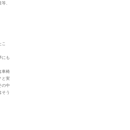
道等、
たこ
夢にも
は車椅
？と実
その中
はそう