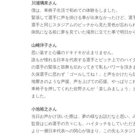
川浦璃來さん
僕は、車椅子生活で初めての体験をしました。
緊張して選手に声を掛ける事が出来なかったけど、選
選手と同じスタジアムのピッチから見た景色が忘れら
病気になる前に夢を見ていた場所に立てた事で明日か
山崎洋子さん
思い返すと心臓のドキドキが止まりません。
誰もが憧れる日本を代表する選手とピッチ上でのハイ
の選手の緊張と鼓舞も伝わってきて私もパワーを頂き
久保選手に思わず「ゴールしてね！」と声をかけたら
地響きのような声援、声を上げての応援、やっぱりこ
車椅子を押してくれた佐野さんが「楽しみましょう」
ました。
小池裕之さん
当日お声かけ頂いた際は、夢の様なお話だなと思い、J
監督はじめ選手の方々にも、ハイタッチをしていただ
より一層日本代表への関心が強まり、この先もスタジ