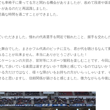
でも車椅子に乗ってる方と関わる機会がありましたが、改めて段差や坂
トがあるのだと再認識しました。
意義な時間を過ごすことができました。
ていただきました。憧れの代表選手を間近で観れたこと、握手を交わし
た舞台でした。まさかフル代表のピッチに立ち、君が代を聴けるなんて
れることが出来ません。本当にありがとうございました！
ニケーションの大切さ、皆対等にスポーツ観戦を楽しむことです。今回
押して歩いている速度は速すぎないか？危険と感じているのではないか
いる方だけではなく、様々な障がいをお持ちの方がいらっしゃいます。
けると思いますし、信頼関係が築けると感じました。微力ながらも今後