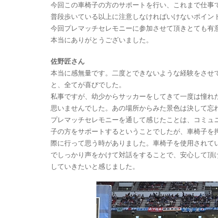
今回この車椅子の方のサポートを行い、これまで仕事
普段歩いている以上に注意しなければいけないポイン
今回プレマッチセレモニーに参加させて頂きとても有
本当にありがとうございました。
佐野匠さん
本当に感無量です。二度とできないような経験をさせ
と、全てが喜びでした。
私事ですが、幼少からサッカーをしてきて一度は憧れ
思いませんでした。あの場所からみた景色は決して忘
プレマッチセレモニーを通して感じたことは、コミュ
子の方をサポートするということでしたが、車椅子を
際に行って思う時がありました。車椅子を使用されて
でしっかり声をかけて対話をすることで、安心して頂
していきたいと感じました。