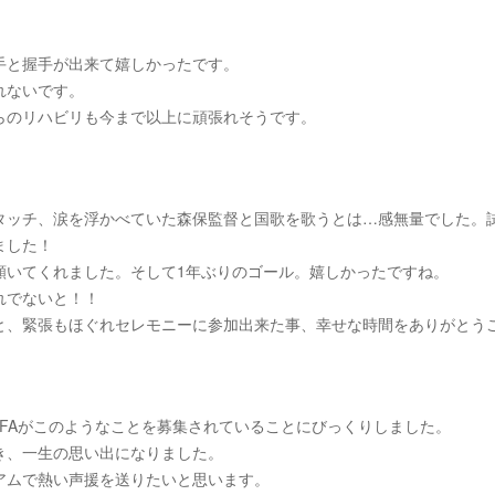
手と握手が出来て嬉しかったです。
れないです。
らのリハビリも今まで以上に頑張れそうです。
タッチ、涙を浮かべていた森保監督と国歌を歌うとは…感無量でした。
ました！
頷いてくれました。そして1年ぶりのゴール。嬉しかったですね。
れでないと！！
と、緊張もほぐれセレモニーに参加出来た事、幸せな時間をありがとう
FAがこのようなことを募集されていることにびっくりしました。
き、一生の思い出になりました。
アムで熱い声援を送りたいと思います。