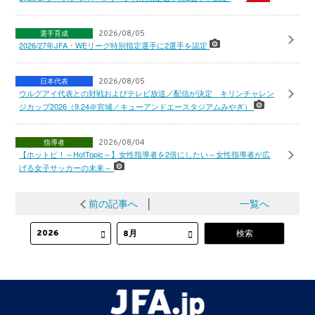
選手育成
2026/08/05
2026/27年JFA・WEリーグ特別指定選手に2選手を認定
日本代表
2026/08/05
ウルグアイ代表との対戦およびテレビ放送／配信が決定 キリンチャレン
ジカップ2026（9.24＠宮城／キューアンドエースタジアムみやぎ）
指導者
2026/08/04
【ホットピ！～HotTopic～】女性指導者を2倍にしたい～女性指導者が広
げる女子サッカーの未来～
前の記事へ
│
一覧へ