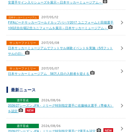
安選手サイン入りシューズを展示～日本サッカーミュージアム～
2017/05/12
日本サッカーミュージアム
FIFAビーチサッカーワールドカップバハマ2017 ユニフォームと田畑選手
100試合出場記念ユニフォームを展示～日本サッカーミュージアム～
サッカーファミリー
2017/05/08
日本サッカーミュージアムでフットサル体験イベントを実施（5/5フット
サルの日）
サッカーファミリー
2017/05/07
日本サッカーミュージアム 58万人目の入館者を迎える
最新ニュース
選手育成
2026/08/06
2026/27シーズン JFA・Ｊリーグ特別指定選手に佐藤柚太選手（専修大）
を認定
選手育成
2026/08/06
2026/27シーズン JFA・Ｊリーグ特別指定選手に2選手を認定