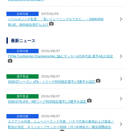
日本代表
2017/06/05
ハリルホジッチ監督、「良いトレーニングができた」 ～SAMURAI
BLUE、海外組合宿打ち上げ
最新ニュース
日本代表
2026/08/07
FIFAe Continental Championshipに臨むサッカーe日本代表 選手4名が決定
選手育成
2026/08/07
2026/27シーズン JFA・Ｊリーグ特別指定選手に9選手を認定
選手育成
2026/08/07
2026/27年JFA・WEリーグ特別指定選手に3選手を認定
日本代表
2026/08/07
エクアドル代表、ニュージーランド代表、パナマ代表の参加および放送／
配信が決定 キリンカップサッカー2026（10.1＠神奈川／横浜国際総合