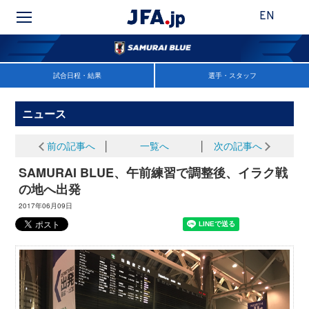
EN
試合日程・結果
選手・スタッフ
ニュース
前の記事へ
│
一覧へ
│
次の記事へ
SAMURAI BLUE、午前練習で調整後、イラク戦
の地へ出発
2017年06月09日