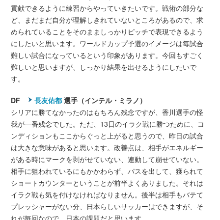
貢献できるように練習からやっていきたいです。戦術の部分な
ど、まだまだ自分が理解しきれていないところがあるので、求
められていることをそのまましっかりピッチで表現できるよう
にしたいと思います。ワールドカップ予選のイメージは毎試合
難しい試合になっているという印象があります。今回もすごく
難しいと思いますが、しっかり結果を出せるようにしたいで
す。
DF
長友佑都
選手（インテル・ミラノ）
シリアに勝てなかったのはもちろん残念ですが、香川選手の怪
我が一番残念でした。ただ、13日のイラク戦に勝つために、コ
ンディションもここからぐっと上がると思うので、昨日の試合
は大きな意味があると思います。改善点は、相手がエネルギー
がある時にマークを剥がせていない、連動して崩せていない。
相手に狙われているにもかかわらず、パスを出して、獲られて
ショートカウンターということが前半よくありました。それは
イラク戦も気を付けなければなりません。後半は相手もバテて
プレッシャーがない分、日本らしいサッカーはできますが、そ
れが毎回なので、日本の課題だと思います。