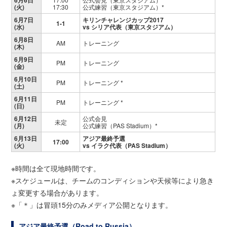
6月6日
(火)
17:30
公式練習（東京スタジアム）*
6月7日
キリンチャレンジカップ2017
1-1
(水)
vs シリア代表（東京スタジアム）
6月8日
AM
トレーニング
(木)
6月9日
PM
トレーニング
(金)
6月10日
PM
トレーニング *
(土)
6月11日
PM
トレーニング *
(日)
6月12日
公式会見
未定
(月)
公式練習（PAS Stadium）*
6月13日
アジア最終予選
17:00
(火)
vs イラク代表（PAS Stadium）
※時間は全て現地時間です。
※スケジュールは、チームのコンディションや天候等により急き
ょ変更する場合があります。
※「＊」は冒頭15分のみメディア公開となります。
アジア最終予選（Road to Russia）