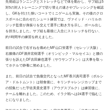
先発組はランニングとストレッチなどで体を動かし、サブ組は5
対5の対人トレーニングで切り替えの速さやプレッシングを確認
し、GKを付けた狭いコートでミニゲームも実施。その後のクロ
スボールに合わせたシュート練習では、ヴァイッド・ハリルホ
ジッチ監督が身振りを交えて選手に動き方を示し、ボール出し
を担当しました。サブ組も最後に入念にストレッチを行ない、
約1時間半の練習を終えました。
前日の試合で右すねを痛めたMF山口蛍選手（セレッソ大阪）、
右膝痛のDF酒井宏樹選手（オリンピック・マルセイユ）と腰の
張りを訴えたDF吉田麻也選手（サウサンプトン）は大事を取っ
てホテルで静養に努めました。
また、前日の試合で負傷交代となったMF香川真司選手（ボルシ
ア・ドルトムント）は朝食後に、キリンチャレンジカップまで
の招集だった宇佐美貴史選手（アウグスブルク）は練習後に、
チームを離れました。このため、イラク戦へは24選手で臨むこ
とになりました。