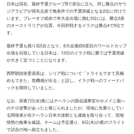
日本は現在、最終予選グループBで首位に立ち、同じ勝点のサウ
ジアラビアが得失点差で無条件での予選突破となる2位に付けて
います。プレーオフ経由で本大会出場に挑む3位には、勝点3差
のオーストラリアが位置。今回対戦するイラクは勝点4で5位で
す。
最終予選も残り3試合となり、6大会連続6度目のワールドカップ
出場を目指している日本は、13日のイラク戦に勝てば予選突破
が大きく近づくことになります。
西野朗技術委員長は、シリア戦について「トライもできて見極
めもできた。危機感が出る」と話し、イラク戦へのフィードバ
ックを期待していました。
なお、前夜7日(水)夜にはテヘランの国会議事堂やホメイニ廟へ
のテロ攻撃があったと報じられましたが、現地に先乗りしてい
る関係者が在テヘラン日本大使館とも連絡を取り合って、現地
情勢の無事を確認。チームは予定通り、8日(木)の夜のフライト
で試合の地へ旅立ちました。