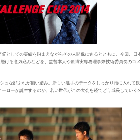
監督としての実績を踏まえながらその人間像に迫るとともに、今回、日
プに懸ける意気込みなどを、監督本人や原博実専務理事兼技術委員長のコ
ッシュな顔ぶれが揃い踏み。新しい選手のデータをしっかり頭に入れて
ヒーローが誕生するのか、若い世代がこの大会を経てどう成長していく