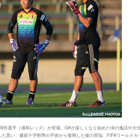
・西川周作選手（浦和レッズ）が登場。GKが楽しくなり始めた頃の逸話や大
た思い、膝前十字靭帯の手術から復帰した後の苦悩、FIFAワールドカ