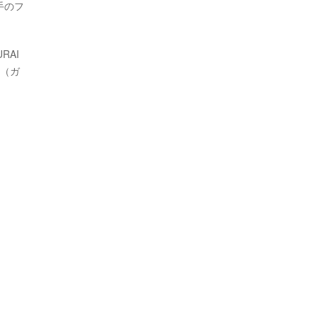
手のフ
RAI
手（ガ
。