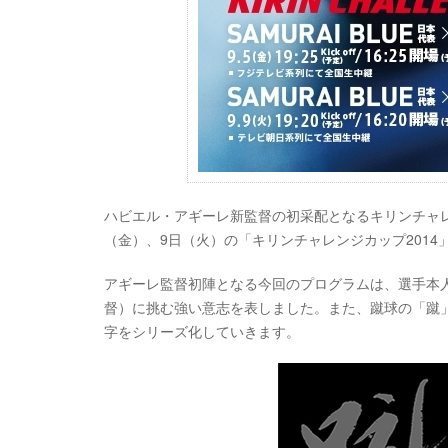
ハビエル・アギーレ新監督の初采配となるキリンチャレ
（金）、9日（火）の「キリンチャレンジカップ201
アギーレ監督初陣となる今回のプログラムは、選手本
督）に挑む強い意志を表しました。また、蹴球の「蹴
字をシリーズ化していきます