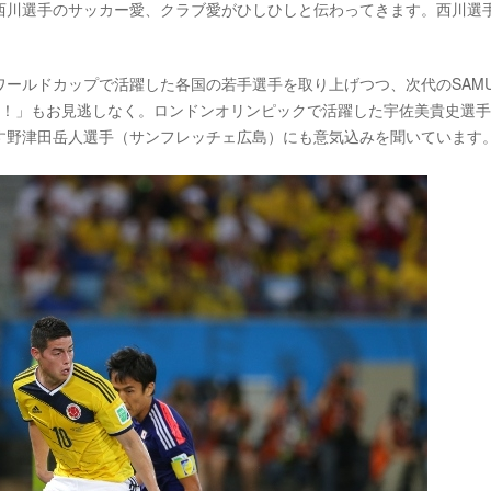
西川選手のサッカー愛、クラブ愛がひしひしと伝わってきます。西川選
ールドカップで活躍した各国の若手選手を取り上げつつ、次代のSAMU
だ！」もお見逃しなく。ロンドンオリンピックで活躍した宇佐美貴史選
す野津田岳人選手（サンフレッチェ広島）にも意気込みを聞いています