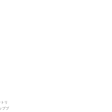
分トリ
ップブ