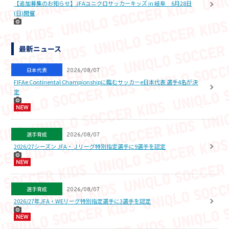
【追加募集のお知らせ】JFAユニクロサッカーキッズ in 岐阜 6月28日
(日)開催
最新ニュース
日本代表
2026/08/07
FIFAe Continental Championshipに臨むサッカーe日本代表 選手4名が決
定
選手育成
2026/08/07
2026/27シーズン JFA・Ｊリーグ特別指定選手に9選手を認定
選手育成
2026/08/07
2026/27年JFA・WEリーグ特別指定選手に3選手を認定