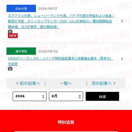
日本代表
2026/08/07
エクアドル代表、ニュージーランド代表、パナマ代表の参加および放送／
配信が決定 キリンカップサッカー2026（10.1＠神奈川／横浜国際総合
競技場、10.5＠東京／国立競技場）
選手育成
2026/08/06
2026/27シーズン JFA・Ｊリーグ特別指定選手に佐藤柚太選手（専修大）
を認定
前の記事へ
│
一覧へ
│
次の記事へ
特別協賛