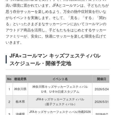
高い環境に置かれています。JFAとコールマンは、子どもたちが
思う存分サッカーを楽しめるよう、万全の熱中症対策を行いな
がらイベントを実施します。そして、「見る」「する」「関わ
る」といったさまざまなサッカーシーンにおいてコールマンの
アウトドア商品を活用し、子どもたちをはじめとするサッカー
ファミリーが、安全に、快適にサッカーを楽しむ環境を広げて
いきます。
JFA×コールマン キッズフェスティバル
スケジュール・開催予定地
No
都道府県
イベント名
開催日
神奈川県キッズサッカーフェスティバル
神奈川県
1
2026/5/24
U-8、U-9 in日産スタジアム
JFAキッズサッカーフェスティバル
栃木県
2
2026/5/31
（親子フェスティバル）
JFAキッズサッカーフェスティバル沖縄2026
沖縄県
3
2026/6/7