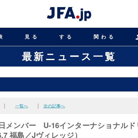
表
見る
する
関わる
最新ニュース一覧
│
一覧へ
│
次の記事へ
来日メンバー U-16インターナショナルド
3-6.7 福島／Jヴィレッジ）