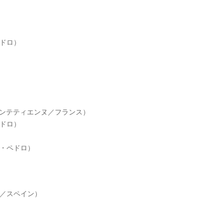
ドロ）
サンテティエンヌ／フランス）
ペドロ）
ン・ペドロ）
F／スペイン）