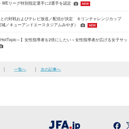
JFA・WEリーグ特別指定選手に2選手を認定
表との対戦およびテレビ放送／配信が決定 キリンチャレンジカップ
24＠宮城／キューアンドエースタジアムみやぎ）
HotTopic～】女性指導者を2倍にしたい～女性指導者が広げる女子サッ
│
一覧へ
│
次の記事へ