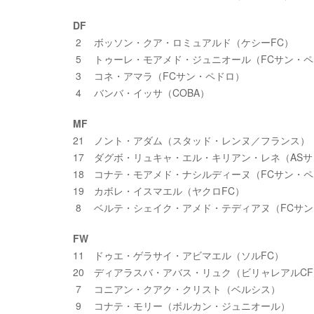
DF
2 ボッソン・クア・ロミュアルド（ケシーFC）
5 トゥーレ・モアメド・ジュニオール（FCサン・ペ
3 コネ・アマラ（FCサン・ペドロ）
4 バンバ・イッサ（COBA）
MF
21 ノント・アダム（スタッド・レンヌ／フランス）
17 ダグボ・リュキャ・エル・キリアン・レネ（AS
18 コナテ・モアメド・ナシルディーヌ（FCサン・
19 カボレ・イスマエル（ヤクロFC）
8 ベルテ・シェイク・アメド・テディアヌ（FCサ
FW
11 ドゥエ・ゲラサイ・アビマエル（ソルFC）
20 ディアラスバ・アバス・リュク（ビリャレアルC
7 コニアン・クアク・クリスト（ベルシス）
9 コナテ・モリー（ボルカン・ジュニオール）