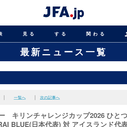
表
見る
する
関わる
最新ニュース一覧
│
一覧へ
│
次の記事へ
ー キリンチャレンジカップ2026 ひと
I BLUE(日本代表) 対 アイスランド代