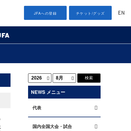
EN
JFAへの登録
チケット/グッズ
NEWS メニュー
代表
つ
表
国内全国大会・試合