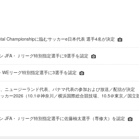
inental Championshipに臨むサッカーe日本代表 選手4名が決定
ーズン JFA・Ｊリーグ特別指定選手に9選手を認定
JFA・WEリーグ特別指定選手に3選手を認定
表、ニュージーランド代表、パナマ代表の参加および放送／配信が決
ッカー2026（10.1＠神奈川／横浜国際総合競技場、10.5＠東京／国立
シーズン JFA・Ｊリーグ特別指定選手に佐藤柚太選手（専修大）を認定