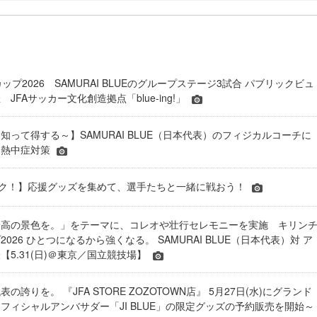
カップ2026 SAMURAI BLUEのグループステージ3試合 パブリックビュ
JFAサッカー文化創造拠点「blue-ing!」
知って得する～】SAMURAI BLUE（日本代表）のフィジカルコーチに
と熱中症対策
トク！】応援グッズを集めて、選手たちと一緒に戦おう！
最高の景色を。」をテーマに、コレオや壮行セレモニーを実施 キリン
026 ひとつになるから強くなる。 SAMURAI BLUE（日本代表）対 ア
【5.31(日)＠東京／国立競技場】
の誇りを。 『JFA STORE ZOZOTOWN店』 5月27日(水)にグランド
フィシャルアンバサダー「JI BLUE」の限定グッズの予約販売を開始～