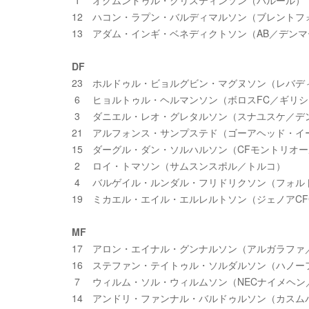
1 オグムンドゥル・クリスティンソン（バルール）
12 ハコン・ラプン・バルディマルソン（ブレントフ
13 アダム・インギ・ベネディクトソン（AB／デン
DF
23 ホルドゥル・ビョルグビン・マグヌソン（レバデ
6 ヒョルトゥル・ヘルマンソン（ボロスFC／ギリシ
3 ダニエル・レオ・グレタルソン（スナユスケ／デ
21 アルフォンス・サンプステド（ゴーアヘッド・イ
15 ダーグル・ダン・ソルハルソン（CFモントリオ
2 ロイ・トマソン（サムスンスポル／トルコ）
4 バルゲイル・ルンダル・フリドリクソン（フォル
19 ミカエル・エイル・エルレルトソン（ジェノアC
MF
17 アロン・エイナル・グンナルソン（アルガラファ
16 ステファン・テイトゥル・ソルダルソン（ハノー
7 ウィルム・ソル・ウィルムソン（NECナイメヘン
14 アンドリ・ファンナル・バルドゥルソン（カスム