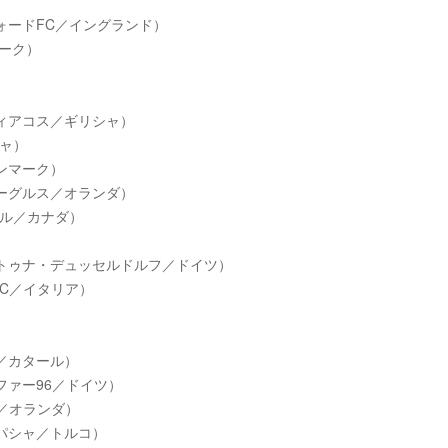
ォードFC／イングランド）
マーク）
ィアコス／ギリシャ）
ャ）
ンマーク）
ーグルス／オランダ）
ール／カナダ）
トゥナ・デュッセルドルフ／ドイツ）
FC／イタリア）
／カタール）
ファー96／ドイツ）
／オランダ）
パシャ／トルコ）