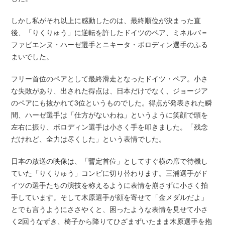
しかし私がそれ以上に感動したのは、最終順位が決まった直
後、「りくりゅう」に逆転を許したドイツのペア、ミネルバ＝
ファビエンヌ・ハーゼ選手とニキータ・ボロディン選手のふる
まいでした。
フリー首位のペアとして最終滑走となったドイツ・ペア。小さ
な失敗があり、出された得点は、日本だけでなく、ジョージア
のペアにも抜かれて3位というものでした。得点が発表された瞬
間、ハーゼ選手は「仕方がないわね」というように笑顔で頭を
左右に振り、ボロディン選手は小さく手を叩きました。「残念
だけれど、全力は尽くした」という表情でした。
日本の放送の映像は、「暫定首位」としてすぐ横の席で待機し
ていた「りくりゅう」コンビに切り替わります。三浦選手がド
イツの選手たちの演技を称えるように表情を崩さずに小さく拍
手しています。そして木原選手が顔を寄せて「金メダルだよ」
とでも言うようにささやくと、困ったような表情を見せて小さ
く2回うなずき、椅子から降りてひざまずいたまま木原選手を抱