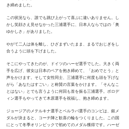
き締めました。
この状況なら、誰でも跳び上がって喜ぶに違いありません。し
かし笑顔さえ見せなかった三浦選手に、日本人ならではの「奥
ゆかしさ」がありました。
やがて二人は体を離し、ひざまずいたまま、まるでおじぎをし
合うように頭を下げました。
そこにやってきたのが、ドイツのハーゼ選手でした。大きく両
手を広げ、彼女は日本のペアを抱き締めて、「おめでとう」と
声をかけます。そして女性同士、三浦選手に何度も頭を下げな
がら「あなたはすごい」と称賛の言葉をかけます。「そんなこ
とはない」とでも言うように何回も首を振る三浦選手。ボロデ
ィン選手もやってきて木原選手を祝福し、抱き締めます。
ジョージアのメテルキナ選手とベルラバ選手のコンビは、銀メ
ダルが決まると、コーチ陣と歓喜の輪をつくりました。この国
にとって冬季オリンピックで初めてのメダル獲得です。ハーゼ