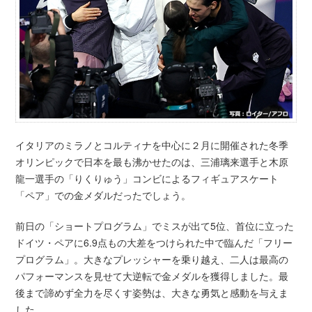
イタリアのミラノとコルティナを中心に２月に開催された冬季
オリンピックで日本を最も沸かせたのは、三浦璃来選手と木原
龍一選手の「りくりゅう」コンビによるフィギュアスケート
「ペア」での金メダルだったでしょう。
前日の「ショートプログラム」でミスが出て5位、首位に立った
ドイツ・ペアに6.9点もの大差をつけられた中で臨んだ「フリー
プログラム」。大きなプレッシャーを乗り越え、二人は最高の
パフォーマンスを見せて大逆転で金メダルを獲得しました。最
後まで諦めず全力を尽くす姿勢は、大きな勇気と感動を与えま
した。