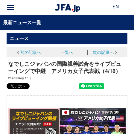
EN
最新ニュース一覧
ニュース
前の記事へ
│
一覧へ
│
次の記事へ
なでしこジャパンの国際親善試合をライブビュ
ーイングで中継 アメリカ女子代表戦（4/18）
2026年04月15日