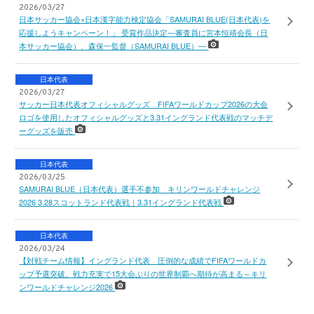
2026/03/27
日本サッカー協会×日本漢字能力検定協会「SAMURAI BLUE(日本代表)を
応援しようキャンペーン！」 受賞作品決定―審査員に宮本恒靖会長（日
本サッカー協会）、森保一監督（SAMURAI BLUE）―
日本代表
2026/03/27
サッカー日本代表オフィシャルグッズ FIFAワールドカップ2026の大会
ロゴを使用したオフィシャルグッズと3.31イングランド代表戦のマッチデ
ーグッズを販売
日本代表
2026/03/25
SAMURAI BLUE（日本代表）選手不参加 キリンワールドチャレンジ
2026 3.28スコットランド代表戦｜3.31イングランド代表戦
日本代表
2026/03/24
【対戦チーム情報】イングランド代表 圧倒的な成績でFIFAワールドカ
ップ予選突破。戦力充実で15大会ぶりの世界制覇へ期待が高まる～キリ
ンワールドチャレンジ2026