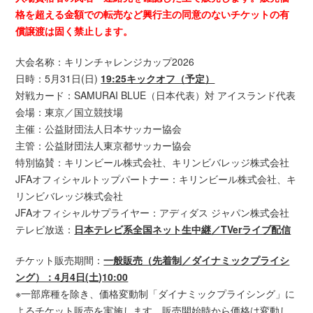
格を超える金額での転売など興行主の同意のないチケットの有
償譲渡は固く禁止します。
大会名称：キリンチャレンジカップ2026
日時：5月31日(日)
19:25キックオフ（予定）
対戦カード：SAMURAI BLUE（日本代表）対 アイスランド代表
会場：東京／国立競技場
主催：公益財団法人日本サッカー協会
主管：公益財団法人東京都サッカー協会
特別協賛：キリンビール株式会社、キリンビバレッジ株式会社
JFAオフィシャルトップパートナー：キリンビール株式会社、キ
リンビバレッジ株式会社
JFAオフィシャルサプライヤー：アディダス ジャパン株式会社
テレビ放送：
日本テレビ系全国ネット生中継／TVerライブ配信
チケット販売期間：
一般販売（先着制／ダイナミックプライシ
ング）：4月4日(土)10:00
※一部席種を除き、価格変動制「ダイナミックプライシング」に
よるチケット販売を実施します。販売開始時から価格は変動し