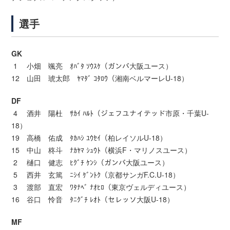
選手
GK
1 小畑 颯亮 ｵﾊﾞﾀ ｿｳｽｹ（ガンバ大阪ユース）
12 山田 琥太郎 ﾔﾏﾀﾞ ｺﾀﾛｳ（湘南ベルマーレU-18）
DF
4 酒井 陽杜 ｻｶｲ ﾊﾙﾄ（ジェフユナイテッド市原・千葉U-
18）
19 高橋 佑成 ﾀｶﾊｼ ﾕｳｾｲ（柏レイソルU-18）
15 中山 柊斗 ﾅｶﾔﾏ ｼｭｳﾄ（横浜F・マリノスユース）
2 樋口 健志 ﾋｸﾞﾁ ｹﾝｼ（ガンバ大阪ユース）
5 西井 玄篤 ﾆｼｲ ｹﾞﾝﾄｸ（京都サンガF.C.U-18）
3 渡部 直宏 ﾜﾀﾅﾍﾞ ﾅｵﾋﾛ（東京ヴェルディユース）
16 谷口 怜音 ﾀﾆｸﾞﾁ ﾚｵﾄ（セレッソ大阪U-18）
MF