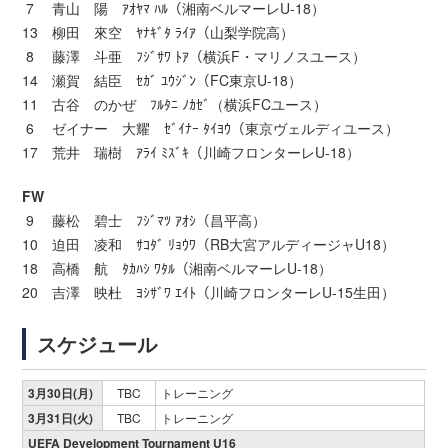
7 青山 陽 ｱｵﾔﾏ ﾊﾙ（湘南ベルマーレU-18）
13 柳田 來空 ﾔﾅｷﾞﾀ ﾗｲｱ（山梨学院高）
8 藤澤 斗亜 ﾌｼﾞｻﾜ ﾄｱ（横浜F・マリノスユース）
14 瀬賀 結臣 ｾｶﾞ ﾕｳｼﾞﾝ（FC東京U-18）
11 古谷 のかぜ ﾌﾙﾀﾆ ﾉｶｾﾞ（横浜FCユース）
6 ゼイナー 大耀 ｾﾞｲﾅｰ ﾀｲﾖｳ（東京ヴェルディユース）
17 荒井 瑞樹 ｱﾗｲ ﾐｽﾞｷ（川崎フロンターレU-18）
FW
9 藤松 碧士 ﾌｼﾞﾏﾂ ｱｵｼ（昌平高）
10 迫田 凌和 ｻｺﾀﾞ ﾘｮｳﾜ（RB大宮アルディージャU18）
18 高橋 航 ﾀｶﾊｼ ﾜﾀﾙ（湘南ベルマーレU-18）
20 吉澤 映杜 ﾖｼｻﾞﾜ ｴｲﾄ（川崎フロンターレU-15生田）
スケジュール
3月30日(月)
TBC
トレーニング
3月31日(火)
TBC
トレーニング
UEFA Development Tournament U16