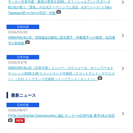
サッカー日本代表「最高の景色を2026」オフィシャルアンバサダー JI
BLUEが歌う「景色」が公式テーマソングに決定 6.3リリース│☆Taku
Takahashi氏(m-flo)が作詞・作曲
日本代表
2026/03/20
SAMURAI BLUE、英国遠征2連戦に冨安選手、伊藤選手らが復帰、塩貝選
手が初招集
日本代表
2026/03/19
SAMURAI BLUE（日本代表）メンバー・スケジュール キリンワールド
チャレンジ2026 3.28 スコットランド代表戦（スコットランド／グラスゴ
ー）｜3.31 イングランド代表戦（イングランド／ロンドン）
最新ニュース
日本代表
2026/08/07
FIFAe Continental Championshipに臨むサッカーe日本代表 選手4名が決定