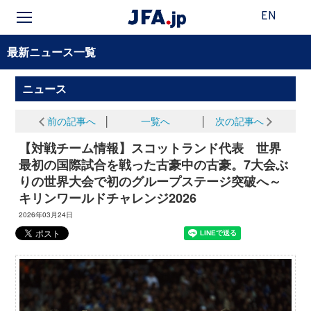
EN
最新ニュース一覧
ニュース
前の記事へ
│
一覧へ
│
次の記事へ
【対戦チーム情報】スコットランド代表 世界
最初の国際試合を戦った古豪中の古豪。7大会ぶ
りの世界大会で初のグループステージ突破へ～
キリンワールドチャレンジ2026
2026年03月24日