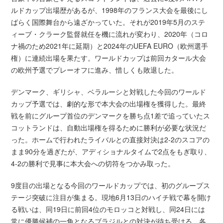
ルドカップ出場歴があるが、1998年のフランス大会を最後にし
ばらく国際舞台から遠ざかっていた。それが2019年5月のステ
ィーブ・クラーク監督就任を機に流れが変わり、2020年（コロ
ナ禍のため2021年に延期）と2024年のUEFA EURO（欧州選手
権）に連続出場を果たす。ワールドカップは前回カタール大会
の欧州予選でプレーオフに進み、惜しくも敗退した。
デンマーク、ギリシャ、ベラルーシと対戦した今回のワールド
カップ予選では、劇的な形で本大会の出場権を獲得した。最終
戦を前にグループ首位のデンマークを勝ち点1差で追っていたス
コットランドは、自動出場権を得るために勝利が必要な状況だ
った。ホームで行われたライバルとの直接対決は2-2のスコアの
まま90分を過ぎたが、アディショナルタイムで2点をもぎ取り、
4-2の勝利で見事に本大会への切符をつかみ取った。
9度目の出場となる今回のワールドカップでは、初のグループス
テージ突破に注目が集まる。現地6月13日のハイチ戦で幕を開け
る戦いは、同19日に前回4位のモロッコと対戦し、同24日には
常に優勝候補の一角となるブラジルとの対決が待ち受ける。各