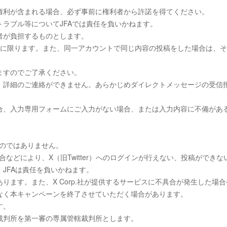
権利が含まれる場合、必ず事前に権利者から許諾を得てください。
ラブル等についてJFAでは責任を負いかねます。
者が負担するものとします。
回に限ります。また、同一アカウントで同じ内容の投稿をした場合は、
ますのでご了承ください。
、詳細のご連絡ができません。あらかじめダイレクトメッセージの受信
合、入力専用フォームにご入力がない場合、または入力内容に不備があ
ものではありません。
具合などにより、X（旧Twitter）へのログインが行えない、投稿ができな
JFAは責任を負いかねます。
ます。また、X Corp.社が提供するサービスに不具合が発生した場合
なく本キャンペーンを終了させていただく場合があります。
す。
裁判所を第一審の専属管轄裁判所とします。