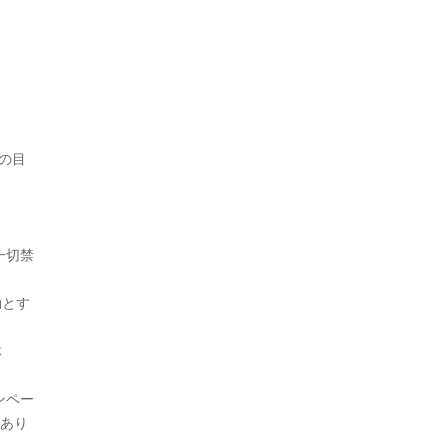
の目
一切禁
効とす
体
ンペー
があり