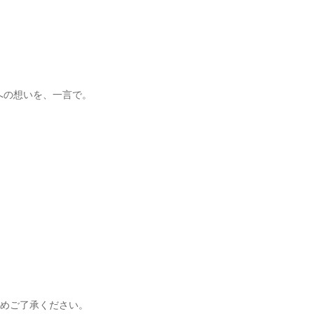
への想いを、一言で。
じめご了承ください。