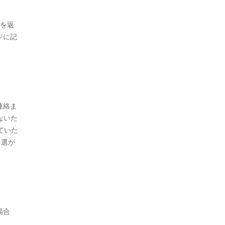
ジを返
ジに記
連絡ま
ないた
ていた
当選が
場合