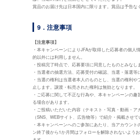
賞品のお届け先は日本国内に限ります。賞品は予告な
9．注意事項
【注意事項】
・本キャンペーンによりJFAが取得した応募者の個人
的以外には利用しません。
・投稿完了時点で、応募要項に同意したものとみなし
・当選者の抽選方法、応募受付の確認、当選・落選等
・当選の権利は当選者本人のものとし、当選の権利や
止します。譲渡・転売された権利は無効となります。
・ご応募に関して不正な行為や、本キャンペーンの趣旨
る場合があります。
・ご投稿いただいた内容（テキスト・写真・動画・アカ
（SNS、WEBサイト、広告物等）で紹介・掲載させ
・本キャンペーンへのご参加にあたり、当アカウント
ン終了後から1か月間はフォローを解除されないよう
ます。