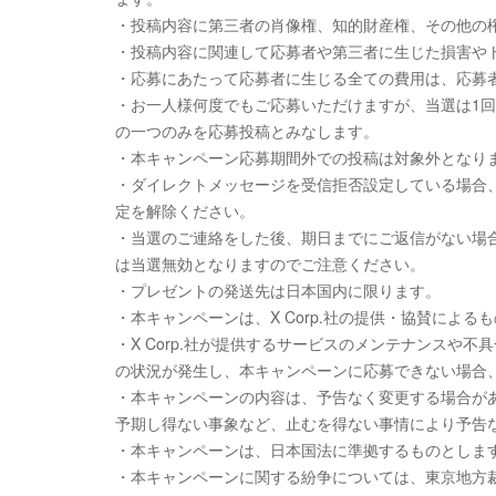
・投稿内容に第三者の肖像権、知的財産権、その他の
・投稿内容に関連して応募者や第三者に生じた損害やト
・応募にあたって応募者に生じる全ての費用は、応募
・お一人様何度でもご応募いただけますが、当選は1
の一つのみを応募投稿とみなします。
・本キャンペーン応募期間外での投稿は対象外となり
・ダイレクトメッセージを受信拒否設定している場合
定を解除ください。
・当選のご連絡をした後、期日までにご返信がない場
は当選無効となりますのでご注意ください。
・プレゼントの発送先は日本国内に限ります。
・本キャンペーンは、X Corp.社の提供・協賛による
・X Corp.社が提供するサービスのメンテナンスや不
の状況が発生し、本キャンペーンに応募できない場合、
・本キャンペーンの内容は、予告なく変更する場合があり
予期し得ない事象など、止むを得ない事情により予告
・本キャンペーンは、日本国法に準拠するものとしま
・本キャンペーンに関する紛争については、東京地方