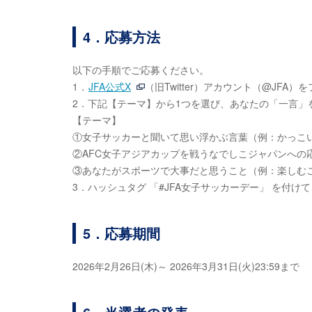
4．応募方法
以下の手順でご応募ください。
1．
JFA公式X
（旧Twitter）アカウント（@JFA）
2．下記【テーマ】から1つを選び、あなたの「一言」
【テーマ】
①女子サッカーと聞いて思い浮かぶ言葉（例：かっこい
②AFC女子アジアカップを戦うなでしこジャパンへの
③あなたがスポーツで大事だと思うこと（例：楽しむ
3．ハッシュタグ 「#JFA女子サッカーデー」 を付
5．応募期間
2026年2月26日(木)～ 2026年3月31日(火)23:59まで