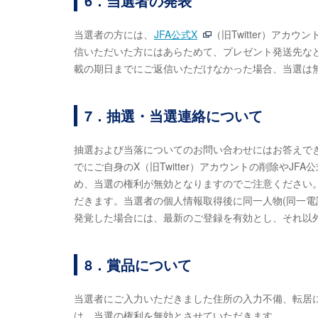
6．当選者の発表
当選者の方には、
JFA公式X
（旧Twitter）ア
信いただいた方にはあらためて、プレゼント発送先な
載の期日までにご返信いただけなかった場合、当選は
7．抽選・当選連絡について
抽選および当落についてのお問い合わせにはお答えで
でにご自身のX（旧Twitter）アカウントの削除やJ
め、当選の権利が無効となりますのでご注意ください
だきます。当選者の個人情報取得後に同一人物(同一電
発覚した場合には、最新のご登録を有効とし、それ以
8．賞品について
当選者にご入力いただきました住所の入力不備、転居
は、当選の権利を無効とさせていただきます。