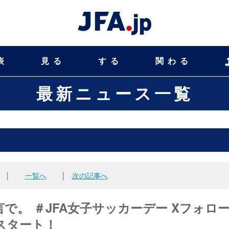
表
見る
する
関わる
最新ニュース一覧
│
一覧へ
│
次の記事へ
で。 ＃JFA女子サッカーデー Xフォロ
スタート！