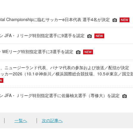
inental Championshipに臨むサッカーe日本代表 選手4名が決定
ーズン JFA・Ｊリーグ特別指定選手に9選手を認定
JFA・WEリーグ特別指定選手に3選手を認定
表、ニュージーランド代表、パナマ代表の参加および放送／配信が決
ッカー2026（10.1＠神奈川／横浜国際総合競技場、10.5＠東京／国立
シーズン JFA・Ｊリーグ特別指定選手に佐藤柚太選手（専修大）を認定
│
一覧へ
│
次の記事へ