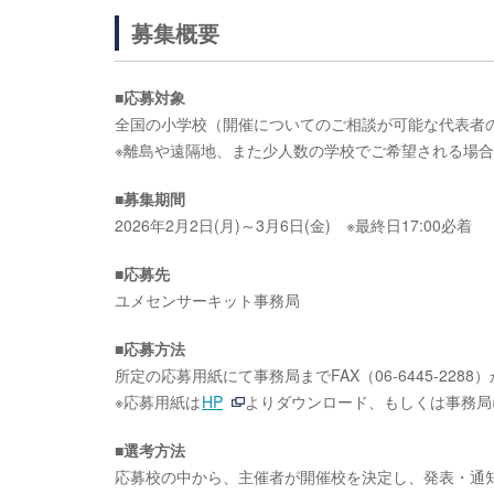
募集概要
■応募対象
全国の小学校（開催についてのご相談が可能な代表者
※離島や遠隔地、また少人数の学校でご希望される場
■募集期間
2026年2月2日(月)～3月6日(金) ※最終日17:00必着
■応募先
ユメセンサーキット事務局
■応募方法
所定の応募用紙にて事務局までFAX（06-6445-228
※応募用紙は
HP
よりダウンロード、もしくは事務局に電
■選考方法
応募校の中から、主催者が開催校を決定し、発表・通