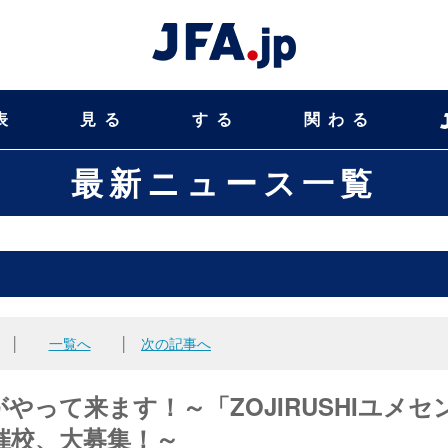
表
見る
する
関わる
最新ニュース一覧
│
一覧へ
│
次の記事へ
って来ます！～「ZOJIRUSHIユメセ
開催校、大募集！～