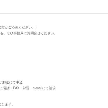
の方がご応募ください。）
合も、ぜひ事務局にお問合せください。
8）か郵送にて申込
話・FAX・郵送・e-mailにて請求
知します。