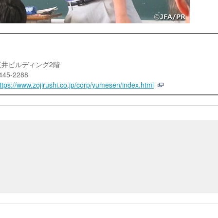
濃橋三井ビルディング2階
445-2288
ttps://www.zojirushi.co.jp/
corp/yumesen/index.html