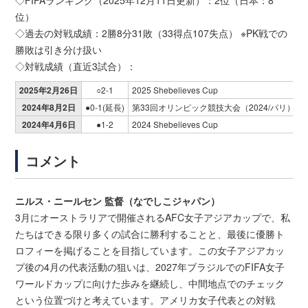
◇FIFAランキング（2025年12月11日更新）：2位（日本：8
位）
◇過去の対戦成績：2勝8分31敗（33得点107失点） ※PK戦での
勝敗は引き分け扱い
◇対戦成績（直近3試合）：
2025年2月26日
○2-1
2025 Shebelieves Cup
2024年8月2日
●0-1(延長)
第33回オリンピック競技大会（2024/パリ）QF
2024年4月6日
●1-2
2024 Shebelieves Cup
コメント
ニルス・ニールセン 監督（なでしこジャパン）
3月にオーストラリアで開催されるAFC女子アジアカップで、私
たちはできる限り多くの試合に勝利することと、最後に優勝ト
ロフィーを掲げることを目指しています。この女子アジアカッ
プ後の4月の代表活動の狙いは、2027年ブラジルでのFIFA女子
ワールドカップに向けた歩みを継続し、中間地点でのチェック
という位置づけと考えています。アメリカ女子代表との対戦