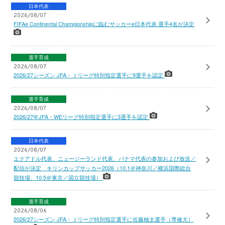
日本代表
2026/08/07
FIFAe Continental Championshipに臨むサッカーe日本代表 選手4名が決定
選手育成
2026/08/07
2026/27シーズン JFA・Ｊリーグ特別指定選手に9選手を認定
選手育成
2026/08/07
2026/27年JFA・WEリーグ特別指定選手に3選手を認定
日本代表
2026/08/07
エクアドル代表、ニュージーランド代表、パナマ代表の参加および放送／
配信が決定 キリンカップサッカー2026（10.1＠神奈川／横浜国際総合
競技場、10.5＠東京／国立競技場）
選手育成
2026/08/06
2026/27シーズン JFA・Ｊリーグ特別指定選手に佐藤柚太選手（専修大）