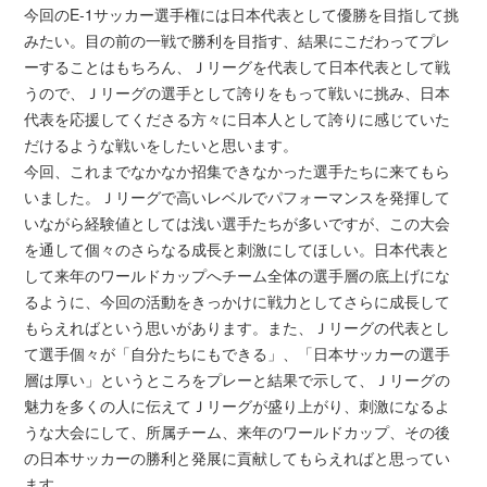
今回のE-1サッカー選手権には日本代表として優勝を目指して挑
みたい。目の前の一戦で勝利を目指す、結果にこだわってプレ
ーすることはもちろん、Ｊリーグを代表して日本代表として戦
うので、Ｊリーグの選手として誇りをもって戦いに挑み、日本
代表を応援してくださる方々に日本人として誇りに感じていた
だけるような戦いをしたいと思います。
今回、これまでなかなか招集できなかった選手たちに来てもら
いました。Ｊリーグで高いレベルでパフォーマンスを発揮して
いながら経験値としては浅い選手たちが多いですが、この大会
を通して個々のさらなる成長と刺激にしてほしい。日本代表と
して来年のワールドカップへチーム全体の選手層の底上げにな
るように、今回の活動をきっかけに戦力としてさらに成長して
もらえればという思いがあります。また、Ｊリーグの代表とし
て選手個々が「自分たちにもできる」、「日本サッカーの選手
層は厚い」というところをプレーと結果で示して、Ｊリーグの
魅力を多くの人に伝えてＪリーグが盛り上がり、刺激になるよ
うな大会にして、所属チーム、来年のワールドカップ、その後
の日本サッカーの勝利と発展に貢献してもらえればと思ってい
ます。