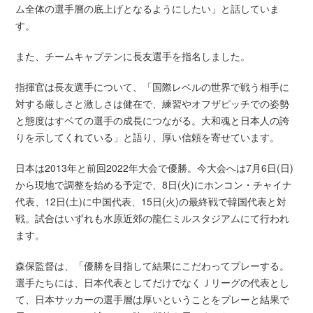
ム全体の選手層の底上げとなるようにしたい」と話していま
す。
また、チームキャプテンに長友選手を指名しました。
指揮官は長友選手について、「国際レベルの世界で戦う相手に
対する厳しさと激しさは健在で、練習やオフザピッチでの姿勢
と態度はすベての選手の成長につながる。大和魂と日本人の誇
りを示してくれている」と語り、厚い信頼を寄せています。
日本は2013年と前回2022年大会で優勝。今大会へは7月6日(日)
から現地で調整を始める予定で、8日(火)にホンコン・チャイナ
代表、12日(土)に中国代表、15日(火)の最終戦で韓国代表と対
戦。試合はいずれも水原近郊の龍仁ミルスタジアムにて行われ
ます。
森保監督は、「優勝を目指して結果にこだわってプレーする。
選手たちには、日本代表としてだけでなくＪリーグの代表とし
て、日本サッカーの選手層は厚いということをプレーと結果で