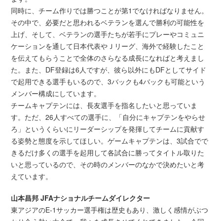
同時に、チーム作りでは勝つことが第1でなければなりません。
その中で、必要だと思われるベテランを選んで勝利の可能性を
上げ、そして、ベテランの選手たちが若手にプレーやコミュニ
ケーションを通して日本代表やＪリーグ、海外で経験したこと
を伝えてもらうことで全体のさらなる成長になればと考えまし
た。また、DF登録は6人ですが、彼ら以外にもDFとしてサイド
で起用できる選手もいるので、3バックも4バックも可能という
メンバー構成にしています。
チームキャプテンには、長友選手を指名したいと思っていま
す。ただ、26人すべての選手に、「自分にキャプテンをやらせ
ろ」というくらいにリーダーシップを発揮してチームに貢献す
る姿勢と態度を示してほしい。ゲームキャプテンは、3試合でで
きるだけ多くの選手を起用して各試合に勝ってタイトル取りた
いと思っているので、その時のメンバーのなかで決めたいと考
えています。
山本昌邦 JFAナショナルチームダイレクター
東アジアのE-1サッカー選手権は歴史もあり、激しく感情がぶつ