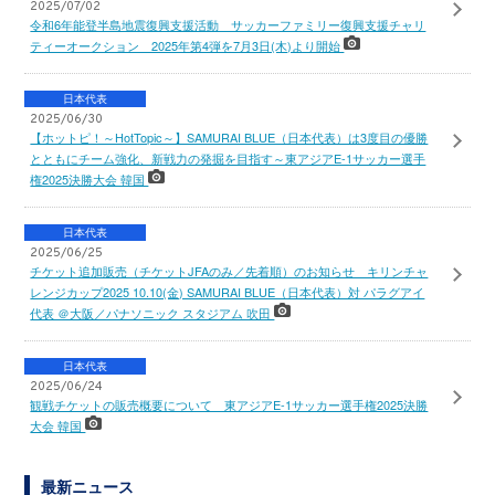
2025/07/02
令和6年能登半島地震復興支援活動 サッカーファミリー復興支援チャリ
ティーオークション 2025年第4弾を7月3日(木)より開始
日本代表
2025/06/30
【ホットピ！～HotTopic～】SAMURAI BLUE（日本代表）は3度目の優勝
とともにチーム強化、新戦力の発掘を目指す～東アジアE-1サッカー選手
権2025決勝大会 韓国
日本代表
2025/06/25
チケット追加販売（チケットJFAのみ／先着順）のお知らせ キリンチャ
レンジカップ2025 10.10(金) SAMURAI BLUE（日本代表）対 パラグアイ
代表 ＠大阪／パナソニック スタジアム 吹田
日本代表
2025/06/24
観戦チケットの販売概要について 東アジアE-1サッカー選手権2025決勝
大会 韓国
最新ニュース