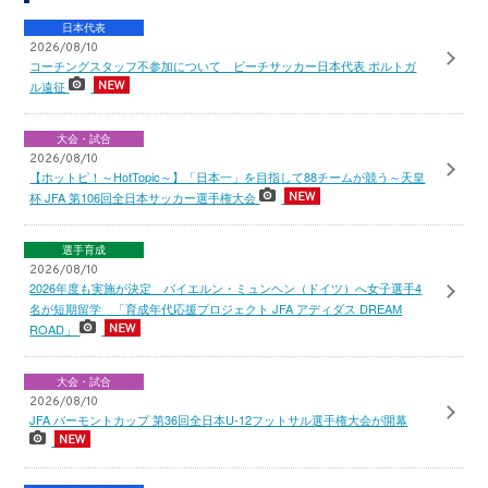
日本代表
2026/08/10
コーチングスタッフ不参加について ビーチサッカー日本代表 ポルトガ
ル遠征
大会・試合
2026/08/10
【ホットピ！～HotTopic～】「日本一」を目指して88チームが競う～天皇
杯 JFA 第106回全日本サッカー選手権大会
選手育成
2026/08/10
2026年度も実施が決定 バイエルン・ミュンヘン（ドイツ）へ女子選手4
名が短期留学 「育成年代応援プロジェクト JFA アディダス DREAM
ROAD」
大会・試合
2026/08/10
JFA バーモントカップ 第36回全日本U-12フットサル選手権大会が開幕