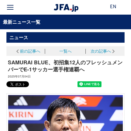
EN
最新ニュース一覧
ニュース
前の記事へ
│
一覧へ
│
次の記事へ
SAMURAI BLUE、初招集12人のフレッシュメン
バーでE-1サッカー選手権連覇へ
2025年07月04日