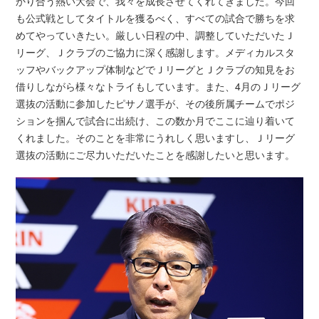
かり合う熱い大会で、我々を成長させてくれてきました。今回
も公式戦としてタイトルを獲るべく、すべての試合で勝ちを求
めてやっていきたい。厳しい日程の中、調整していただいたＪ
リーグ、Ｊクラブのご協力に深く感謝します。メディカルスタ
ッフやバックアップ体制などでＪリーグとＪクラブの知見をお
借りしながら様々なトライもしています。また、4月のＪリーグ
選抜の活動に参加したピサノ選手が、その後所属チームでポジ
ションを掴んで試合に出続け、この数か月でここに辿り着いて
くれました。そのことを非常にうれしく思いますし、Ｊリーグ
選抜の活動にご尽力いただいたことを感謝したいと思います。