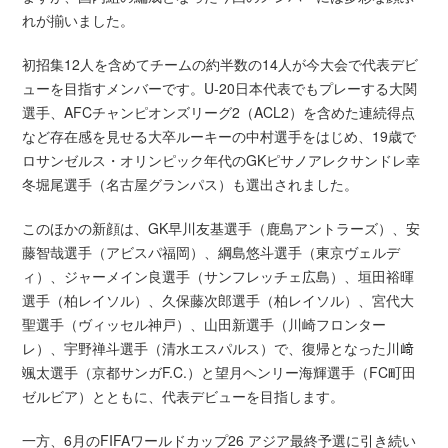
れが揃いました。
初招集12人を含めてチームの約半数の14人が今大会で代表デビ
ューを目指すメンバーです。U-20日本代表でもプレーする大関
選手、AFCチャンピオンズリーグ2（ACL2）を含めた連続得点
など存在感を見せる大卒ルーキーの中村選手をはじめ、19歳で
ロサンゼルス・オリンピック年代のGKピサノアレクサンドレ幸
冬堀尾選手（名古屋グランパス）も選出されました。
このほかの新顔は、GK早川友基選手（鹿島アントラーズ）、安
藤智哉選手（アビスパ福岡）、綱島悠斗選手（東京ヴェルデ
ィ）、ジャーメイン良選手（サンフレッチェ広島）、垣田裕暉
選手（柏レイソル）、久保藤次郎選手（柏レイソル）、宮代大
聖選手（ヴィッセル神戸）、山田新選手（川崎フロンター
レ）、宇野禅斗選手（清水エスパルス）で、復帰となった川﨑
颯太選手（京都サンガF.C.）と望月ヘンリー海輝選手（FC町田
ゼルビア）とともに、代表デビューを目指します。
一方、6月のFIFAワールドカップ26 アジア最終予選に引き続い