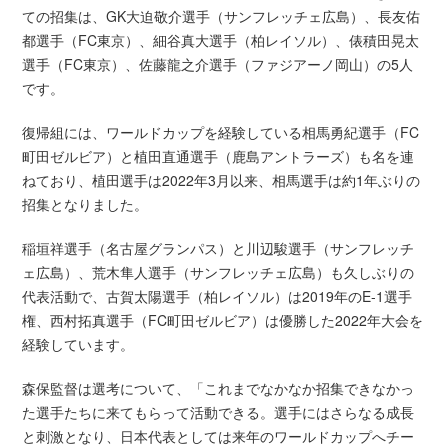
ての招集は、GK大迫敬介選手（サンフレッチェ広島）、長友佑
都選手（FC東京）、細谷真大選手（柏レイソル）、俵積田晃太
選手（FC東京）、佐藤龍之介選手（ファジアーノ岡山）の5人
です。
復帰組には、ワールドカップを経験している相馬勇紀選手（FC
町田ゼルビア）と植田直通選手（鹿島アントラーズ）も名を連
ねており、植田選手は2022年3月以来、相馬選手は約1年ぶりの
招集となりました。
稲垣祥選手（名古屋グランパス）と川辺駿選手（サンフレッチ
ェ広島）、荒木隼人選手（サンフレッチェ広島）も久しぶりの
代表活動で、古賀太陽選手（柏レイソル）は2019年のE-1選手
権、西村拓真選手（FC町田ゼルビア）は優勝した2022年大会を
経験しています。
森保監督は選考について、「これまでなかなか招集できなかっ
た選手たちに来てもらって活動できる。選手にはさらなる成長
と刺激となり、日本代表としては来年のワールドカップへチー