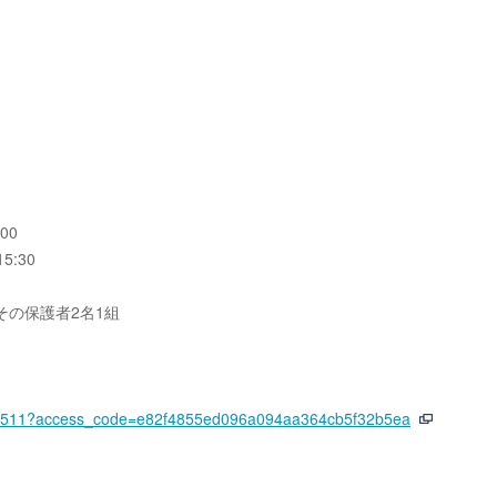
00
5:30
その保護者2名1組
cket/2511?access_code=e82f4855ed096a094aa364cb5f32b5ea