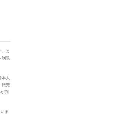
す。ま
を制限
者本人
・転売
Aが判
行いま